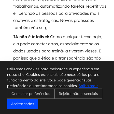
trabalhamos, automatizando tarefas repetitivas
e liberando as pessoas para atividades mais
criativas e estratégicas. Novas profissões
também vão surgir.
IA não é infalível:
Como qualquer tecnologia,
ela pode cometer erros, especialmente se os
dados usados para treiná-la tiverem vieses. É
por isso que a ética e a transparência são tão
importantes.
Utilizamos cookies para melhorar sua experiência em
IA não tem sentimentos ou intenções:
Ela não
nosso site. Cookies essenciais são necessários para o
funcionamento do site. Você pode gerenciar suas
preferências ou aceitar todos os cookies.
Saiba mais
10. A Era da IA: E Nosso Futuro Como
Gerenciar preferências
Rejeitar não essenciais
Humanos
Aceitar todos
A inteligência artificial já não é mais um conceito