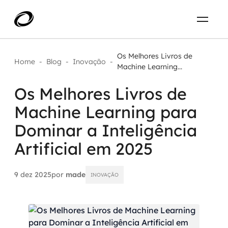
Sobre
PT-BR
Os Melhores Livros de
Home
-
Blog
-
Inovação
-
Machine Learning...
O que resolvemos
ENTRE EM CONTATO
Os Melhores Livros de
Machine Learning para
Aplicar IA com impacto real
Projetos
Dominar a Inteligência
AI / Machine Learning
Artificial em 2025
Carreira
IA Generativa
9 dez 2025
por
made
INOVAÇÃO
Agentes de IA
Aceleradores de IA