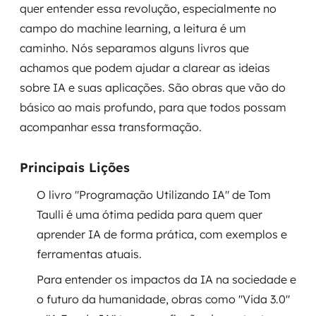
quer entender essa revolução, especialmente no
Governança de dados
campo do machine learning, a leitura é um
caminho. Nós separamos alguns livros que
Modernização de aplicações
achamos que podem ajudar a clarear as ideias
Desenvolvimento web e mobile
sobre IA e suas aplicações. São obras que vão do
básico ao mais profundo, para que todos possam
Modernização tecnológica
acompanhar essa transformação.
Arquitetura de soluções
Principais Lições
Migração para Cloud
O livro "Programação Utilizando IA" de Tom
Taulli é uma ótima pedida para quem quer
Transformação digital
aprender IA de forma prática, com exemplos e
UX / UI design
ferramentas atuais.
Para entender os impactos da IA na sociedade e
Sustentar operações com eficiência
o futuro da humanidade, obras como "Vida 3.0"
Sustentação de aplicações