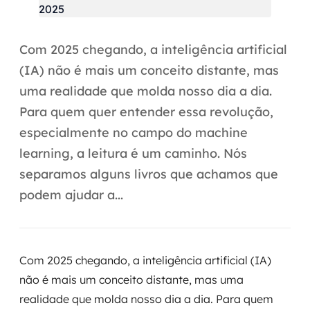
Automação inteligente
Integração de IA
Com 2025 chegando, a inteligência artificial
RPA e hiperautomação
(IA) não é mais um conceito distante, mas
uma realidade que molda nosso dia a dia.
AI Day
Para quem quer entender essa revolução,
Transformar dados em decisão
especialmente no campo do machine
learning, a leitura é um caminho. Nós
Data Analytics
separamos alguns livros que achamos que
podem ajudar a...
Engenharia de dados
Data Platforms
Com 2025 chegando, a inteligência artificial (IA)
Business Intelligence
não é mais um conceito distante, mas uma
Data Lakes & Warehouses
realidade que molda nosso dia a dia. Para quem