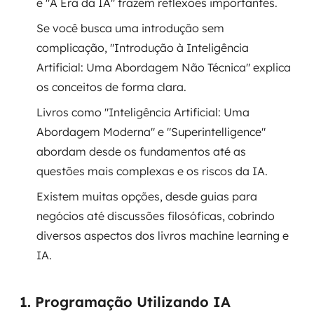
e "A Era da IA" trazem reflexões importantes.
Se você busca uma introdução sem
SRE / DevOps
complicação, "Introdução à Inteligência
Monitoramento 24x7
Artificial: Uma Abordagem Não Técnica" explica
os conceitos de forma clara.
Suporte a banco de dados
Livros como "Inteligência Artificial: Uma
FinOps
Abordagem Moderna" e "Superintelligence"
abordam desde os fundamentos até as
Billing Cloud
questões mais complexas e os riscos da IA.
Gestão de infraestrutura
Existem muitas opções, desde guias para
negócios até discussões filosóficas, cobrindo
Escalar com segurança
diversos aspectos dos livros machine learning e
IA.
Pentest
DevSecOps
1. Programação Utilizando IA