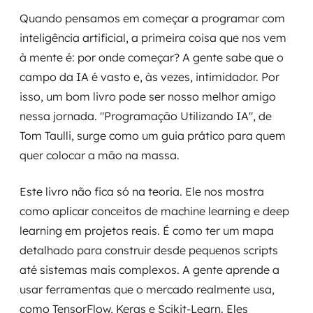
MSS
Quando pensamos em começar a programar com
inteligência artificial, a primeira coisa que nos vem
Consultoria de segurança
à mente é: por onde começar? A gente sabe que o
campo da IA é vasto e, às vezes, intimidador. Por
Simulação de Phishing
isso, um bom livro pode ser nosso melhor amigo
Segurança de aplicações e Cloud
nessa jornada. "Programação Utilizando IA", de
Tom Taulli, surge como um guia prático para quem
quer colocar a mão na massa.
Este livro não fica só na teoria. Ele nos mostra
como aplicar conceitos de machine learning e deep
learning em projetos reais. É como ter um mapa
detalhado para construir desde pequenos scripts
até sistemas mais complexos. A gente aprende a
usar ferramentas que o mercado realmente usa,
como TensorFlow, Keras e Scikit-Learn. Eles