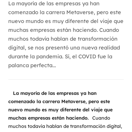
Automação inteligente
La mayoría de las empresas ya han
comenzado la carrera Metaverse, pero este
Integração de IA
nuevo mundo es muy diferente del viaje que
RPA e hiperautomação
muchas empresas están haciendo. Cuando
muchos todavía hablan de transformación
AI Day
digital, se nos presentó una nueva realidad
Transformar dados em decisão
durante la pandemia. Sí, el COVID fue la
palanca perfecta...
Data Analytics
Engenharia de dados
La mayoría de las empresas ya han
Data Platforms
comenzado la carrera Metaverse, pero este
nuevo mundo es muy diferente del viaje que
Business Intelligence
muchas empresas están haciendo.
Cuando
Data Lakes & Warehouses
muchos todavía hablan de transformación digital,