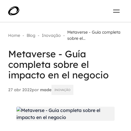
Sobre
PT-BR
Metaverse - Guía completa
Home
-
Blog
-
Inovação
-
sobre el...
O que resolvemos
ENTRE EM CONTATO
Metaverse - Guía
completa sobre el
Aplicar IA com impacto real
Projetos
impacto en el negocio
AI / Machine Learning
Carreira
IA Generativa
27 abr 2022
por
made
INOVAÇÃO
Agentes de IA
Aceleradores de IA