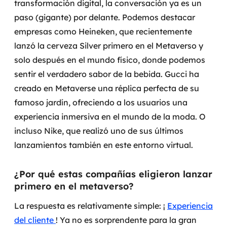
transformación digital, la conversación ya es un
paso (gigante) por delante.
Podemos destacar
SRE / DevOps
empresas como Heineken, que recientemente
lanzó la cerveza Silver primero en el Metaverso y
Monitoramento 24x7
solo después en el mundo físico, donde podemos
Suporte a banco de dados
sentir el verdadero sabor de la bebida. Gucci ha
creado en Metaverse una réplica perfecta de su
FinOps
famoso jardín, ofreciendo a los usuarios una
experiencia inmersiva en el mundo de la moda. O
Billing Cloud
incluso Nike, que realizó uno de sus últimos
Gestão de infraestrutura
lanzamientos también en este entorno virtual.
Escalar com segurança
¿Por qué estas compañías eligieron lanzar
primero en el metaverso?
Pentest
La respuesta es relativamente simple: ¡
Experiencia
DevSecOps
del cliente
! Ya no es sorprendente para la gran