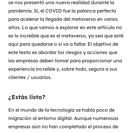
se nos presentó una nueva realidad durante la
Governança de dados
pandemia. Sí, el COVID fue la palanca perfecta
para acelerar la llegada del metaverso en varios
Modernização de aplicações
años.
Lo que vamos a explorar en este artículo no
Desenvolvimento web e mobile
es lo increíble que es el metaverso, ya sea que esté
aquí para quedarse o si va a fallar. El objetivo de
Modernização tecnológica
este texto es abordar los riesgos y acciones que
las empresas deben tomar para proporcionar una
Arquitetura de soluções
experiencia increíble y, sobre todo, segura a sus
Migração para Cloud
clientes / usuarios.
Transformação digital
¿Estás listo?
UX / UI design
En el mundo de la tecnología se habla poco de
migración al entorno digital. Aunque numerosas
Sustentar operações com eficiência
empresas aún no han completado el proceso de
Sustentação de aplicações