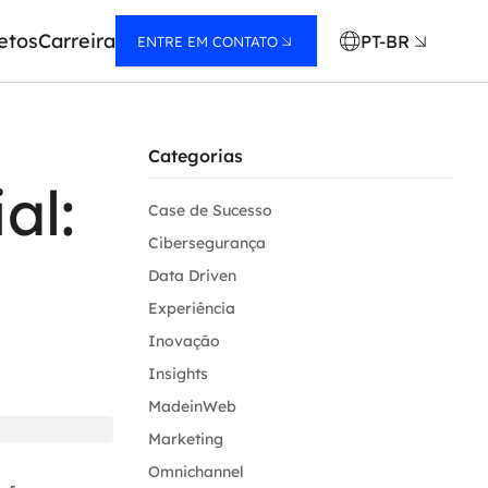
etos
Carreira
PT-BR
ENTRE EM CONTATO
Categorias
al:
Case de Sucesso
Cibersegurança
Data Driven
Experiência
Inovação
Insights
MadeinWeb
Marketing
Omnichannel