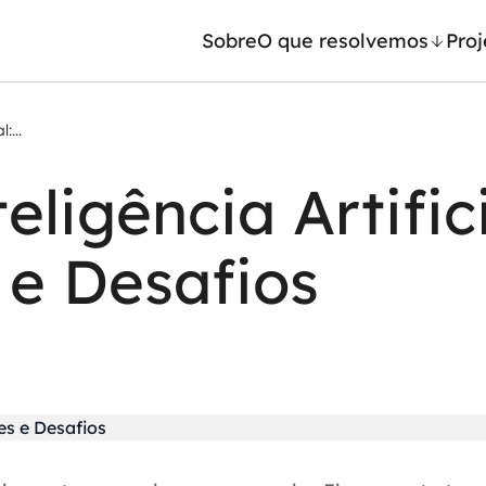
Sobre
O que resolvemos
Proj
:...
/ Machine Learning
Automação inteligente
ligência Artifici
Generativa
Integração de IA
ntes de IA
RPA e hiperautomação
e Desafios
leradores de IA
AI Day