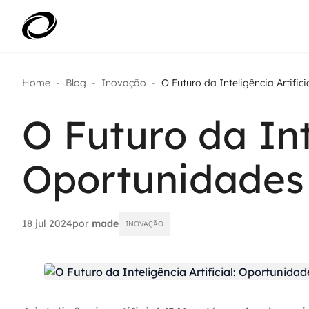
Home
-
Blog
-
Inovação
-
O Futuro da Inteligência Artificial
Aplicar IA com impacto real
AI 
Transformar dados em decisão
O Futuro da Inte
IA 
Modernização de aplicações
Sustentar operações com
Age
eficiência
Oportunidades 
Ace
Escalar com segurança
18 jul 2024
por
made
INOVAÇÃO