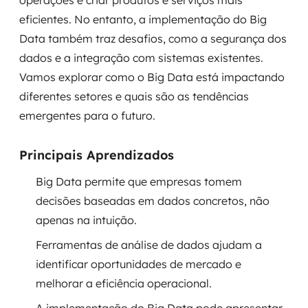
operações e criar produtos e serviços mais
Governança de dados
eficientes. No entanto, a implementação do Big
Data também traz desafios, como a segurança dos
Modernização de aplicações
dados e a integração com sistemas existentes.
Vamos explorar como o Big Data está impactando
Desenvolvimento web e mobile
diferentes setores e quais são as tendências
Modernização tecnológica
emergentes para o futuro.
Arquitetura de soluções
Principais Aprendizados
Migração para Cloud
Big Data permite que empresas tomem
decisões baseadas em dados concretos, não
Transformação digital
apenas na intuição.
UX / UI design
Ferramentas de análise de dados ajudam a
identificar oportunidades de mercado e
Sustentar operações com eficiência
melhorar a eficiência operacional.
Sustentação de aplicações