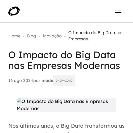
Sobre
PT-BR
O Impacto do Big Data nas
Home
-
Blog
-
Inovação
-
Empresas...
O que resolvemos
ENTRE EM CONTATO
O Impacto do Big Data
nas Empresas Modernas
Aplicar IA com impacto real
Projetos
AI / Machine Learning
16 ago 2024
por
made
INOVAÇÃO
Carreira
IA Generativa
Agentes de IA
Aceleradores de IA
Nos últimos anos, o Big Data transformou as