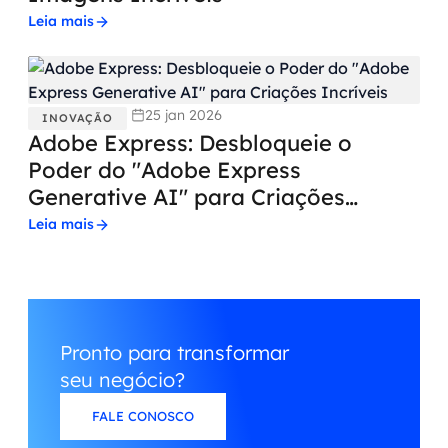
Leia mais
25 jan 2026
INOVAÇÃO
Adobe Express: Desbloqueie o
Poder do "Adobe Express
Generative AI" para Criações
Incríveis
Leia mais
Pronto para transformar
seu negócio?
FALE CONOSCO