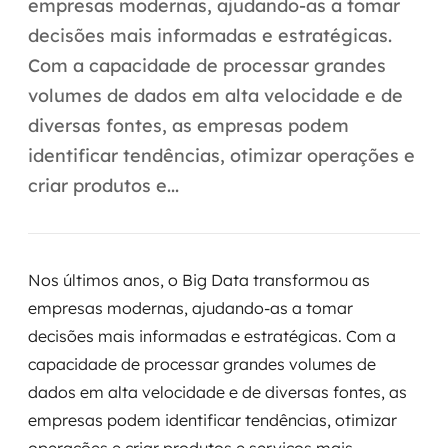
Automação inteligente
empresas modernas, ajudando-as a tomar
decisões mais informadas e estratégicas.
Integração de IA
Com a capacidade de processar grandes
volumes de dados em alta velocidade e de
RPA e hiperautomação
diversas fontes, as empresas podem
AI Day
identificar tendências, otimizar operações e
criar produtos e...
Transformar dados em decisão
Data Analytics
Nos últimos anos, o Big Data transformou as
Engenharia de dados
empresas modernas, ajudando-as a tomar
Data Platforms
decisões mais informadas e estratégicas. Com a
capacidade de processar grandes volumes de
Business Intelligence
dados em alta velocidade e de diversas fontes, as
empresas podem identificar tendências, otimizar
Data Lakes & Warehouses