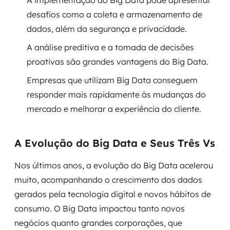
A implementação do Big Data pode apresentar
desafios como a coleta e armazenamento de
SRE / DevOps
dados, além da segurança e privacidade.
Monitoramento 24x7
A análise preditiva e a tomada de decisões
proativas são grandes vantagens do Big Data.
Suporte a banco de dados
Empresas que utilizam Big Data conseguem
responder mais rapidamente às mudanças do
FinOps
mercado e melhorar a experiência do cliente.
Billing Cloud
A Evolução do Big Data e Seus Três Vs
Gestão de infraestrutura
Nos últimos anos, a evolução do Big Data acelerou
Escalar com segurança
muito, acompanhando o crescimento dos dados
Pentest
gerados pela tecnologia digital e novos hábitos de
consumo. O Big Data impactou tanto novos
DevSecOps
negócios quanto grandes corporações, que