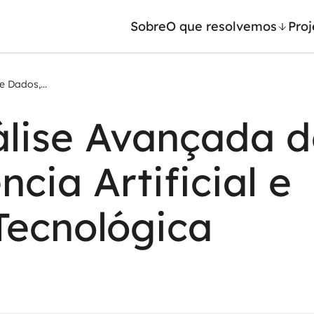
Sobre
O que resolvemos
Proj
 Dados,...
/ Machine Learning
Automação inteligente
álise Avançada d
Generativa
Integração de IA
ntes de IA
RPA e hiperautomação
cia Artificial e
leradores de IA
AI Day
Tecnológica