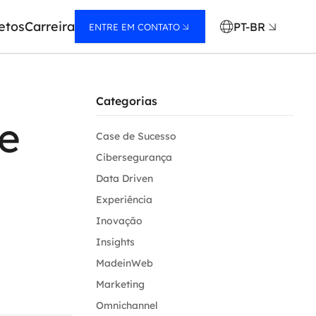
etos
Carreira
PT-BR
ENTRE EM CONTATO
Categorias
e
Case de Sucesso
Cibersegurança
Data Driven
Experiência
Inovação
Insights
MadeinWeb
Marketing
Omnichannel