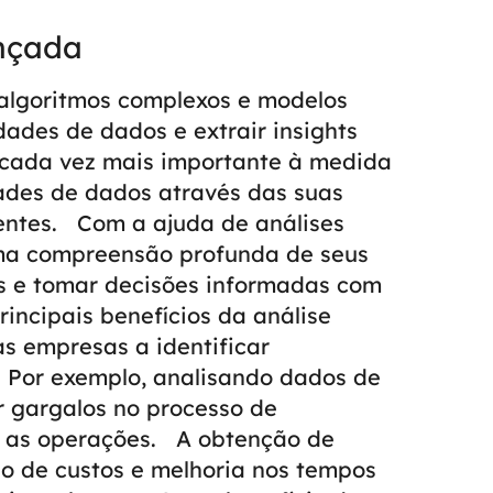
ançada
 algoritmos complexos e modelos
dades de dados e extrair insights
se cada vez mais importante à medida
des de dados através das suas
entes.
Com a ajuda de análises
ma compreensão profunda de seus
es e tomar decisões informadas com
incipais benefícios da análise
s empresas a identificar
s. Por exemplo, analisando dados de
r gargalos no processo de
r as operações.
A obtenção de
ão de custos e melhoria nos tempos