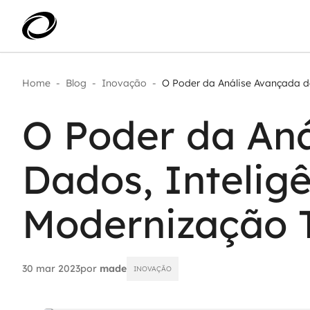
Home
-
Blog
-
Inovação
-
O Poder da Análise Avançada de
Aplicar IA com impacto real
AI 
Transformar dados em decisão
O Poder da An
IA 
Modernização de aplicações
Sustentar operações com
Age
eficiência
Dados, Inteligên
Ace
Escalar com segurança
Modernização 
30 mar 2023
por
made
INOVAÇÃO