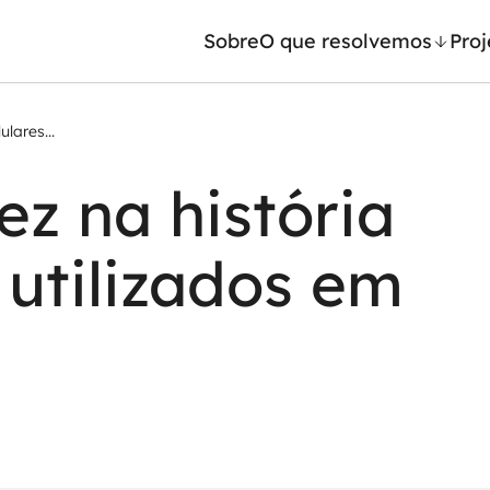
Sobre
O que resolvemos
Proj
lares...
/ Machine Learning
Automação inteligente
ez na história
Generativa
Integração de IA
ntes de IA
RPA e hiperautomação
 utilizados em
leradores de IA
AI Day