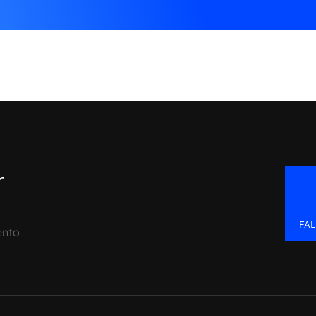
r
FA
ento