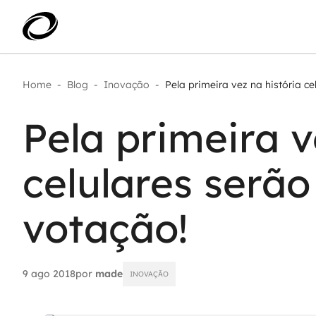
Home
-
Blog
-
Inovação
-
Pela primeira vez na história celu
Aplicar IA com impacto real
AI 
Transformar dados em decisão
Pela primeira v
IA 
Modernização de aplicações
Sustentar operações com
Age
eficiência
celulares serão
Ace
Escalar com segurança
votação!
9 ago 2018
por
made
INOVAÇÃO