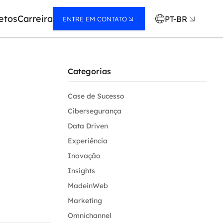
etos
Carreira
PT-BR
ENTRE EM CONTATO
Categorias
Case de Sucesso
Cibersegurança
Data Driven
Experiência
Inovação
Insights
MadeinWeb
Marketing
Omnichannel