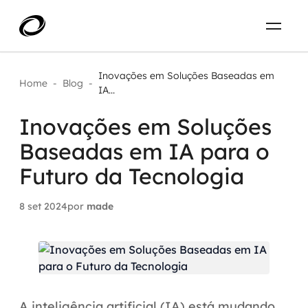
Sobre
PT-BR
Inovações em Soluções Baseadas em
Home
-
Blog
-
IA...
O que resolvemos
ENTRE EM CONTATO
Inovações em Soluções
Baseadas em IA para o
Aplicar IA com impacto real
Projetos
Futuro da Tecnologia
AI / Machine Learning
Carreira
8 set 2024
por
made
IA Generativa
Agentes de IA
Aceleradores de IA
A inteligência artificial (IA) está mudando