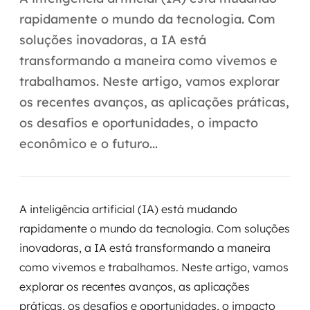
Automação inteligente
rapidamente o mundo da tecnologia. Com
Integração de IA
soluções inovadoras, a IA está
transformando a maneira como vivemos e
RPA e hiperautomação
trabalhamos. Neste artigo, vamos explorar
AI Day
os recentes avanços, as aplicações práticas,
os desafios e oportunidades, o impacto
Transformar dados em decisão
econômico e o futuro...
Data Analytics
Engenharia de dados
A inteligência artificial (IA) está mudando
Data Platforms
rapidamente o mundo da tecnologia. Com soluções
inovadoras, a IA está transformando a maneira
Business Intelligence
como vivemos e trabalhamos. Neste artigo, vamos
explorar os recentes avanços, as aplicações
Data Lakes & Warehouses
práticas, os desafios e oportunidades, o impacto