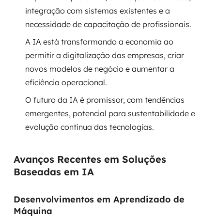
integração com sistemas existentes e a
SRE / DevOps
necessidade de capacitação de profissionais.
A IA está transformando a economia ao
Monitoramento 24x7
permitir a digitalização das empresas, criar
Suporte a banco de dados
novos modelos de negócio e aumentar a
eficiência operacional.
FinOps
O futuro da IA é promissor, com tendências
Billing Cloud
emergentes, potencial para sustentabilidade e
evolução contínua das tecnologias.
Gestão de infraestrutura
Avanços Recentes em Soluções
Escalar com segurança
Baseadas em IA
Pentest
Desenvolvimentos em Aprendizado de
DevSecOps
Máquina