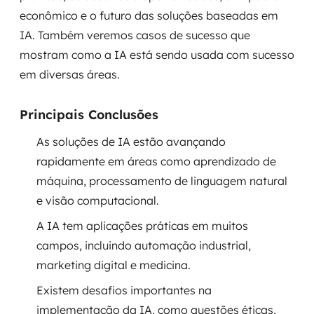
econômico e o futuro das soluções baseadas em
Governança de dados
IA. Também veremos casos de sucesso que
Modernização de aplicações
mostram como a IA está sendo usada com sucesso
em diversas áreas.
Desenvolvimento web e mobile
Principais Conclusões
Modernização tecnológica
As soluções de IA estão avançando
Arquitetura de soluções
rapidamente em áreas como aprendizado de
Migração para Cloud
máquina, processamento de linguagem natural
e visão computacional.
Transformação digital
A IA tem aplicações práticas em muitos
campos, incluindo automação industrial,
UX / UI design
marketing digital e medicina.
Sustentar operações com eficiência
Existem desafios importantes na
implementação da IA, como questões éticas,
Sustentação de aplicações