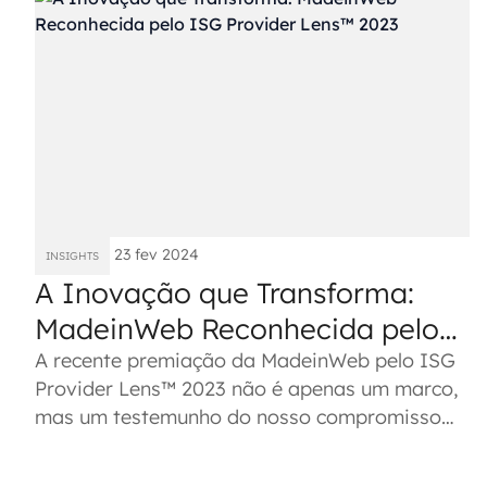
23 fev 2024
INSIGHTS
A Inovação que Transforma:
MadeinWeb Reconhecida pelo
ISG Provider Lens™ 2023
A recente premiação da MadeinWeb pelo ISG
Provider Lens™ 2023 não é apenas um marco,
mas um testemunho do nosso compromisso
incessante com a inovação digital e...