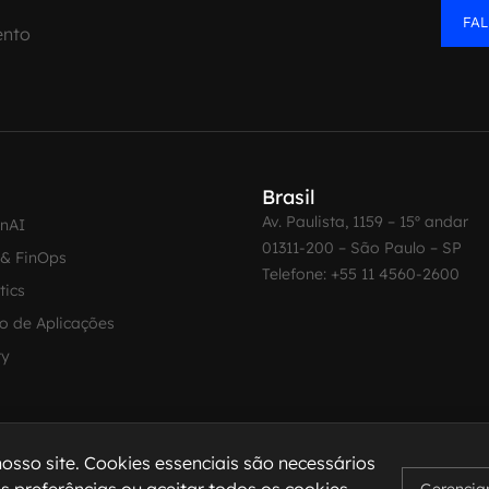
FA
ento
Brasil
Av. Paulista, 1159 – 15º andar
enAI
01311-200 – São Paulo – SP
 & FinOps
Telefone: +55 11 4560-2600
tics
o de Aplicações
ty
osso site. Cookies essenciais são necessários