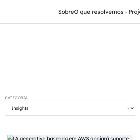
Sobre
O que resolvemos
Proj
/ Machine Learning
Automação inteligente
Generativa
Integração de IA
ntes de IA
RPA e hiperautomação
leradores de IA
AI Day
CATEGORIA