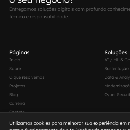
Entregamos soluções digitais com profundo conhecim
técnico e responsabilidade.
Páginas
Soluções
Inicio
AI / ML & G
Sobre
Sustentação
O que resolvemos
Data & Analy
Projetos
Modernizaçã
Blog
Cyber Securi
Carreira
Contato
Utilizamos cookies para melhorar sua experiência em n