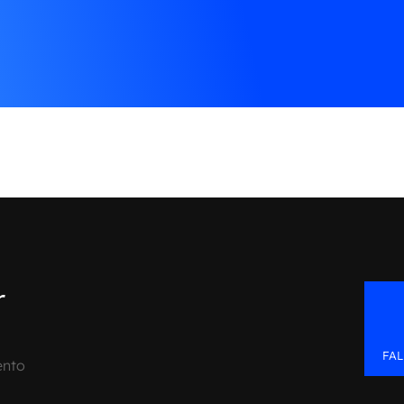
r
FA
ento