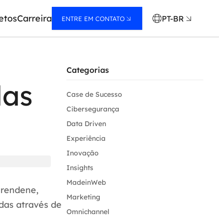
etos
Carreira
PT-BR
ENTRE EM CONTATO
Categorias
das
Case de Sucesso
Cibersegurança
Data Driven
Experiência
Inovação
Insights
MadeinWeb
Grendene,
Marketing
das através de
Omnichannel