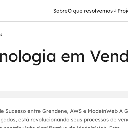
Sobre
O que resolvemos
Proj
as
/ Machine Learning
Automação inteligente
cnologia em Ven
Generativa
Integração de IA
ntes de IA
RPA e hiperautomação
leradores de IA
AI Day
 de Sucesso entre Grendene, AWS e MadeinWeb A 
lçados, está revolucionando seus processos de ven