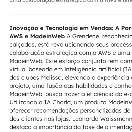
uma colaboração estratégica com a AWS e uma c
Inovação e Tecnologia em Vendas: A Par
AWS e MadeinWeb
A Grendene, reconhecid
calçados, está revolucionando seus proces
colaboração estratégica com a AWS e uma c
MadeinWeb. Este esforço conjunto tem como
virtual baseado em inteligência artificial (
dos clubes Melissa, elevando a experiênci
projeto, uma fusão das habilidades e conh
MadeinWeb, busca trazer a eficiência do e-c
Utilizando a IA Charla, um produto MadeinW
oferecer recomendações personalizadas de 
dos clientes nas lojas. Leonardo Waissman
destaca a importância da fase de alimentaç