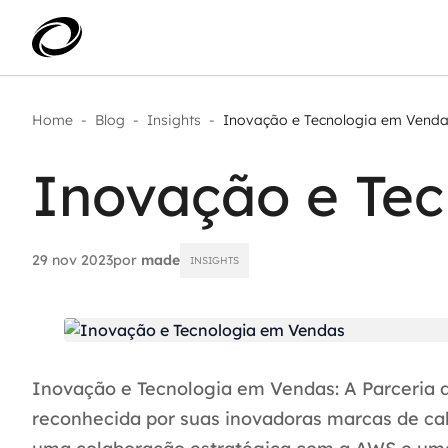
Home
-
Blog
-
Insights
-
Inovação e Tecnologia em Vend
Aplicar IA com impacto real
AI 
Transformar dados em decisão
Inovação e Te
IA 
Modernização de aplicações
Sustentar operações com
Age
eficiência
Ace
Escalar com segurança
29 nov 2023
por
made
INSIGHTS
Inovação e Tecnologia em Vendas: A Parceria
reconhecida por suas inovadoras marcas de ca