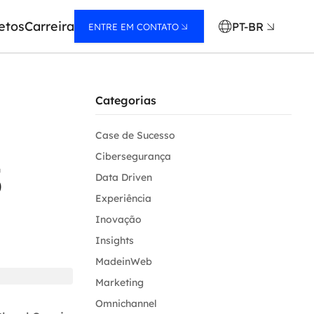
etos
Carreira
PT-BR
ENTRE EM CONTATO
Categorias
Case de Sucesso
Cibersegurança
5
Data Driven
Experiência
Inovação
Insights
MadeinWeb
Marketing
Omnichannel