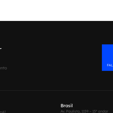
r
FA
ento
Brasil
Av. Paulista, 1159 – 15º andar
enAI