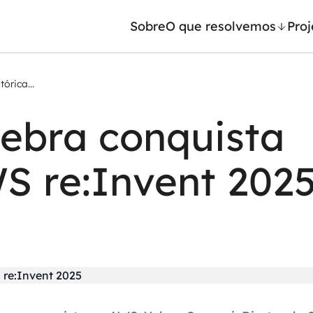
Sobre
O que resolvemos
Proj
órica...
/ Machine Learning
Automação inteligente
ebra conquista
Generativa
Integração de IA
ntes de IA
RPA e hiperautomação
WS re:Invent 202
leradores de IA
AI Day