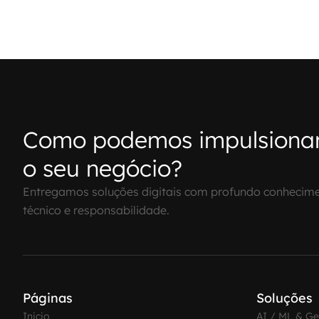
Como podemos impulsiona
o seu negócio?
Entregamos soluções digitais com profundo conhecim
técnico e responsabilidade.
Páginas
Soluções
Inicio
AI / ML & G