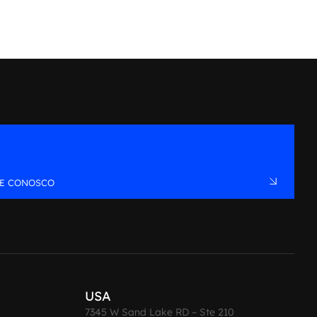
LE CONOSCO
USA
7345 W Sand Lake RD – Ste 210