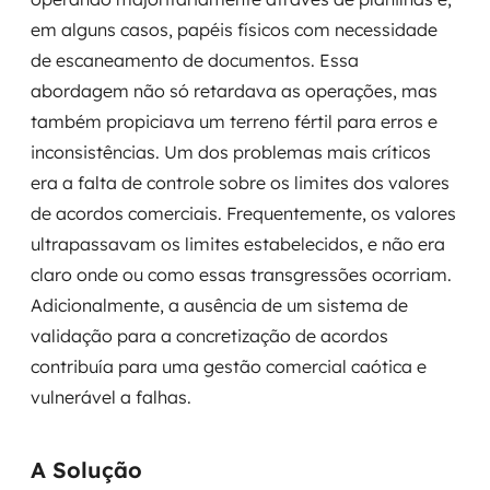
em alguns casos, papéis físicos com necessidade
SRE / DevOps
de escaneamento de documentos. Essa
abordagem não só retardava as operações, mas
Monitoramento 24x7
também propiciava um terreno fértil para erros e
Suporte a banco de dados
inconsistências. Um dos problemas mais críticos
era a falta de controle sobre os limites dos valores
FinOps
de acordos comerciais. Frequentemente, os valores
ultrapassavam os limites estabelecidos, e não era
Billing Cloud
claro onde ou como essas transgressões ocorriam.
Adicionalmente, a ausência de um sistema de
Gestão de infraestrutura
validação para a concretização de acordos
Escalar com segurança
contribuía para uma gestão comercial caótica e
vulnerável a falhas.
Pentest
DevSecOps
A Solução