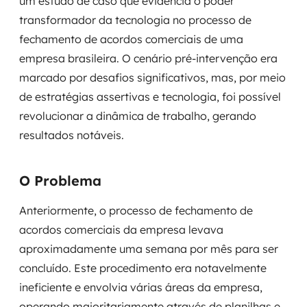
um estudo de caso que evidencia o poder
Governança de dados
transformador da tecnologia no processo de
fechamento de acordos comerciais de uma
Modernização de aplicações
empresa brasileira. O cenário pré-intervenção era
marcado por desafios significativos, mas, por meio
Desenvolvimento web e mobile
de estratégias assertivas e tecnologia, foi possível
Modernização tecnológica
revolucionar a dinâmica de trabalho, gerando
resultados notáveis.
Arquitetura de soluções
Migração para Cloud
O Problema
Transformação digital
Anteriormente, o processo de fechamento de
acordos comerciais da empresa levava
UX / UI design
aproximadamente uma semana por mês para ser
concluído. Este procedimento era notavelmente
Sustentar operações com eficiência
ineficiente e envolvia várias áreas da empresa,
Sustentação de aplicações
operando majoritariamente através de planilhas e,