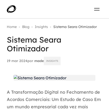
Sobre
PT-BR
Home
-
Blog
-
Insights
-
Sistema Seara Otimizador
Sistema Seara
O que resolvemos
ENTRE EM CONTATO
Otimizador
Aplicar IA com impacto real
Projetos
19 mar 2024
por
made
INSIGHTS
AI / Machine Learning
Carreira
IA Generativa
Agentes de IA
A Transformação Digital no Fechamento de
Aceleradores de IA
Acordos Comerciais: Um Estudo de Caso Em
um mundo empresarial cada vez mais