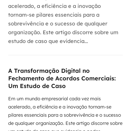
Automação inteligente
acelerado, a eficiência e a inovação
Integração de IA
tornam-se pilares essenciais para a
sobrevivência e o sucesso de qualquer
RPA e hiperautomação
organização. Este artigo discorre sobre um
estudo de caso que evidencia...
AI Day
Transformar dados em decisão
Data Analytics
A Transformação Digital no
Fechamento de Acordos Comerciais:
Engenharia de dados
Um Estudo de Caso
Data Platforms
Em um mundo empresarial cada vez mais
acelerado, a eficiência e a inovação tornam-se
Business Intelligence
pilares essenciais para a sobrevivência e o sucesso
de qualquer organização. Este artigo discorre sobre
Data Lakes & Warehouses