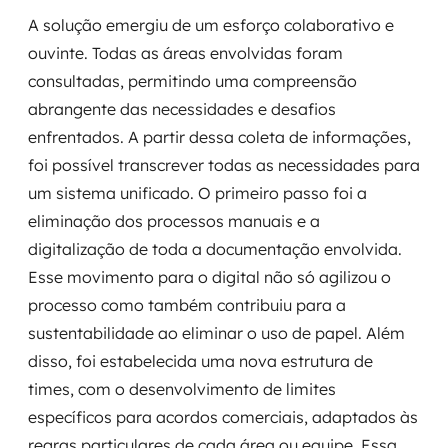
MSS
A solução emergiu de um esforço colaborativo e
ouvinte. Todas as áreas envolvidas foram
Consultoria de segurança
consultadas, permitindo uma compreensão
abrangente das necessidades e desafios
Simulação de Phishing
enfrentados. A partir dessa coleta de informações,
Segurança de aplicações e Cloud
foi possível transcrever todas as necessidades para
um sistema unificado. O primeiro passo foi a
eliminação dos processos manuais e a
digitalização de toda a documentação envolvida.
Esse movimento para o digital não só agilizou o
processo como também contribuiu para a
sustentabilidade ao eliminar o uso de papel. Além
disso, foi estabelecida uma nova estrutura de
times, com o desenvolvimento de limites
específicos para acordos comerciais, adaptados às
regras particulares de cada área ou equipe. Essa