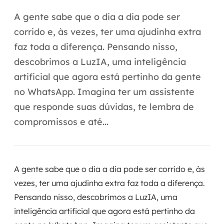
Automação inteligente
A gente sabe que o dia a dia pode ser
Integração de IA
corrido e, às vezes, ter uma ajudinha extra
faz toda a diferença. Pensando nisso,
RPA e hiperautomação
descobrimos a LuzIA, uma inteligência
AI Day
artificial que agora está pertinho da gente
no WhatsApp. Imagina ter um assistente
Transformar dados em decisão
que responde suas dúvidas, te lembra de
Data Analytics
compromissos e até...
Engenharia de dados
Data Platforms
A gente sabe que o dia a dia pode ser corrido e, às
vezes, ter uma ajudinha extra faz toda a diferença.
Business Intelligence
Pensando nisso, descobrimos a LuzIA, uma
inteligência artificial que agora está pertinho da
Data Lakes & Warehouses