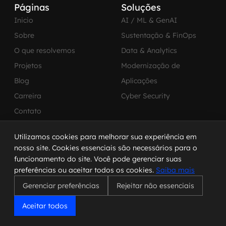
Páginas
Soluções
Inicio
AI / ML & GenAI
Sobre
Sustentação & FinOps
O que resolvemos
Data & Analytics
Projetos
Modernização de
Blog
Aplicações
Carreira
Cyber Security
Contato
Utilizamos cookies para melhorar sua experiência em
Brasil
USA
nosso site. Cookies essenciais são necessários para o
Av. Paulista, 1159 – 15º
7345 W Sand Lake RD –
funcionamento do site. Você pode gerenciar suas
andar
Ste 210
preferências ou aceitar todos os cookies.
Saiba mais
01311-200 – São Paulo –
Office 373 – Orlando, FL
Gerenciar preferências
Rejeitar não essenciais
SP
32819 US
Telefone: +55 11 4560-
Telefone: +1 (407) 270-
Aceitar todos
2600
3065