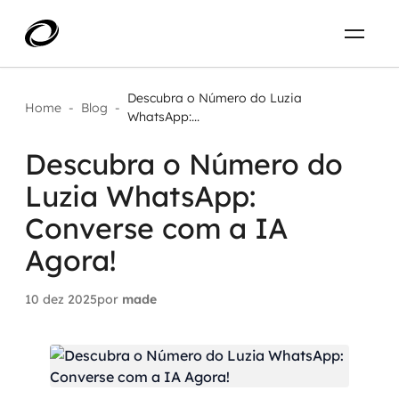
Sobre
PT-BR
Descubra o Número do Luzia
Home
-
Blog
-
WhatsApp:...
O que resolvemos
ENTRE EM CONTATO
Descubra o Número do
Luzia WhatsApp:
Aplicar IA com impacto real
Projetos
Converse com a IA
AI / Machine Learning
Agora!
Carreira
IA Generativa
10 dez 2025
por
made
Agentes de IA
Aceleradores de IA