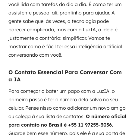
você lida com tarefas do dia a dia. É como ter um
MSS
assistente pessoal ali, prontinho para ajudar. A
Consultoria de segurança
gente sabe que, às vezes, a tecnologia pode
parecer complicada, mas com a LuzIA, a ideia é
Simulação de Phishing
justamente o contrário: simplificar. Vamos te
mostrar como é fácil ter essa inteligência artificial
Segurança de aplicações e Cloud
conversando com você.
O Contato Essencial Para Conversar Com
a IA
Para começar a bater um papo com a LuzIA, o
primeiro passo é ter o número dela salvo no seu
celular. Pense nisso como adicionar um novo amigo
ou colega à sua lista de contatos.
O número oficial
para contato no Brasil é +55 11 97255-3036.
Guarde bem esse número, pois ele é a sua porta de