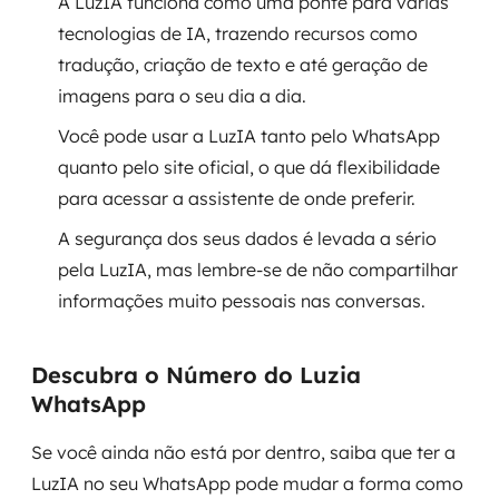
A LuzIA funciona como uma ponte para várias
tecnologias de IA, trazendo recursos como
SRE / DevOps
tradução, criação de texto e até geração de
imagens para o seu dia a dia.
Monitoramento 24x7
Você pode usar a LuzIA tanto pelo WhatsApp
Suporte a banco de dados
quanto pelo site oficial, o que dá flexibilidade
para acessar a assistente de onde preferir.
FinOps
A segurança dos seus dados é levada a sério
Billing Cloud
pela LuzIA, mas lembre-se de não compartilhar
informações muito pessoais nas conversas.
Gestão de infraestrutura
Escalar com segurança
Descubra o Número do Luzia
WhatsApp
Pentest
Se você ainda não está por dentro, saiba que ter a
DevSecOps
LuzIA no seu WhatsApp pode mudar a forma como