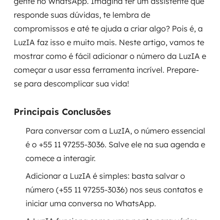
gente no WhatsApp. Imagina ter um assistente que
Governança de dados
responde suas dúvidas, te lembra de
compromissos e até te ajuda a criar algo? Pois é, a
Modernização de aplicações
LuzIA faz isso e muito mais. Neste artigo, vamos te
mostrar como é fácil adicionar o número da LuzIA e
Desenvolvimento web e mobile
começar a usar essa ferramenta incrível. Prepare-
Modernização tecnológica
se para descomplicar sua vida!
Arquitetura de soluções
Principais Conclusões
Migração para Cloud
Para conversar com a LuzIA, o número essencial
é o +55 11 97255-3036. Salve ele na sua agenda e
Transformação digital
comece a interagir.
UX / UI design
Adicionar a LuzIA é simples: basta salvar o
número (+55 11 97255-3036) nos seus contatos e
Sustentar operações com eficiência
iniciar uma conversa no WhatsApp.
Sustentação de aplicações