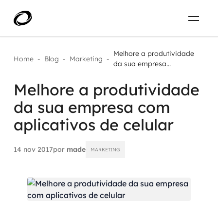
Sobre
PT-BR
Melhore a produtividade
Home
-
Blog
-
Marketing
-
da sua empresa...
O que resolvemos
ENTRE EM CONTATO
Melhore a produtividade
da sua empresa com
Aplicar IA com impacto real
Projetos
aplicativos de celular
AI / Machine Learning
Carreira
IA Generativa
14 nov 2017
por
made
MARKETING
Agentes de IA
Aceleradores de IA