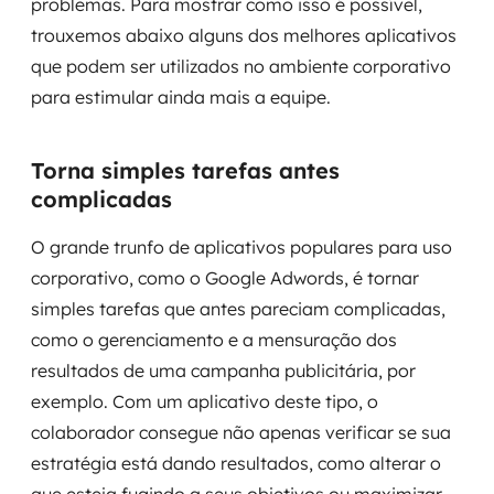
problemas. Para mostrar como isso é possível,
trouxemos abaixo alguns dos melhores aplicativos
SRE / DevOps
que podem ser utilizados no ambiente corporativo
para estimular ainda mais a equipe.
Monitoramento 24x7
Suporte a banco de dados
Torna simples tarefas antes
complicadas
FinOps
O grande trunfo de aplicativos populares para uso
Billing Cloud
corporativo, como o Google Adwords, é tornar
Gestão de infraestrutura
simples tarefas que antes pareciam complicadas,
como o gerenciamento e a mensuração dos
Escalar com segurança
resultados de uma campanha publicitária, por
exemplo. Com um aplicativo deste tipo, o
Pentest
colaborador consegue não apenas verificar se sua
estratégia está dando resultados, como alterar o
DevSecOps