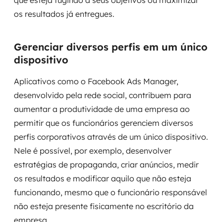
que esteja fugindo a seus objetivos ou maximizar
MSS
os resultados já entregues.
Consultoria de segurança
Gerenciar diversos perfis em um único
Simulação de Phishing
dispositivo
Segurança de aplicações e Cloud
Aplicativos como o Facebook Ads Manager,
desenvolvido pela rede social, contribuem para
aumentar a produtividade de uma empresa ao
permitir que os funcionários gerenciem diversos
perfis corporativos através de um único dispositivo.
Nele é possível, por exemplo, desenvolver
estratégias de propaganda, criar anúncios, medir
os resultados e modificar aquilo que não esteja
funcionando, mesmo que o funcionário responsável
não esteja presente fisicamente no escritório da
empresa.