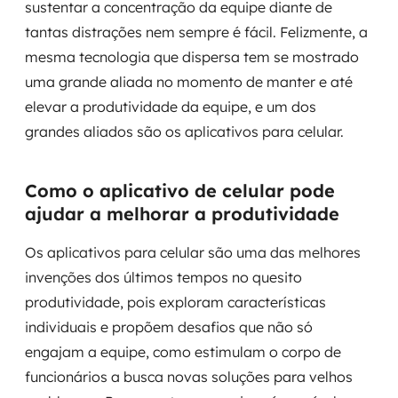
sustentar a concentração da equipe diante de
Governança de dados
tantas distrações nem sempre é fácil. Felizmente, a
mesma tecnologia que dispersa tem se mostrado
Modernização de aplicações
uma grande aliada no momento de manter e até
Desenvolvimento web e mobile
elevar a produtividade da equipe, e um dos
grandes aliados são os aplicativos para celular.
Modernização tecnológica
Arquitetura de soluções
Como o aplicativo de celular pode
ajudar a melhorar a produtividade
Migração para Cloud
Os aplicativos para celular são uma das melhores
Transformação digital
invenções dos últimos tempos no quesito
produtividade, pois exploram características
UX / UI design
individuais e propõem desafios que não só
engajam a equipe, como estimulam o corpo de
Sustentar operações com eficiência
funcionários a busca novas soluções para velhos
Sustentação de aplicações