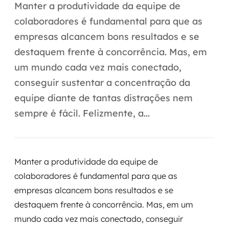
Automação inteligente
Manter a produtividade da equipe de
colaboradores é fundamental para que as
Integração de IA
empresas alcancem bons resultados e se
RPA e hiperautomação
destaquem frente à concorrência. Mas, em
um mundo cada vez mais conectado,
AI Day
conseguir sustentar a concentração da
Transformar dados em decisão
equipe diante de tantas distrações nem
sempre é fácil. Felizmente, a...
Data Analytics
Engenharia de dados
Manter a produtividade da equipe de
Data Platforms
colaboradores é fundamental para que as
empresas alcancem bons resultados e se
Business Intelligence
destaquem frente à concorrência. Mas, em um
Data Lakes & Warehouses
mundo cada vez mais conectado, conseguir