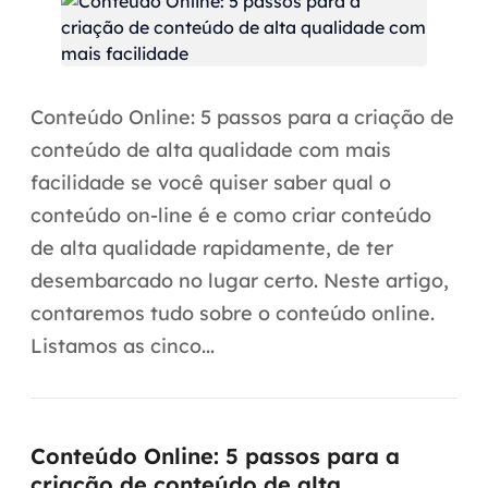
Automação inteligente
Integração de IA
RPA e hiperautomação
Conteúdo Online: 5 passos para a criação de
conteúdo de alta qualidade com mais
AI Day
facilidade se você quiser saber qual o
Transformar dados em decisão
conteúdo on-line é e como criar conteúdo
de alta qualidade rapidamente, de ter
Data Analytics
desembarcado no lugar certo. Neste artigo,
Engenharia de dados
contaremos tudo sobre o conteúdo online.
Listamos as cinco...
Data Platforms
Business Intelligence
Conteúdo Online: 5 passos para a
Data Lakes & Warehouses
criação de conteúdo de alta