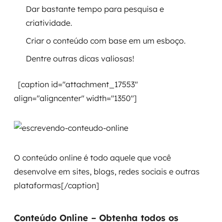
Dar bastante tempo para pesquisa e
SRE / DevOps
criatividade.
Criar o conteúdo com base em um esboço.
Monitoramento 24x7
Dentre outras dicas valiosas!
Suporte a banco de dados
[caption id="attachment_17553"
FinOps
align="aligncenter" width="1350"]
Billing Cloud
Gestão de infraestrutura
O conteúdo online é todo aquele que você
Escalar com segurança
desenvolve em sites, blogs, redes sociais e outras
Pentest
plataformas[/caption]
DevSecOps
Conteúdo Online – Obtenha todos os