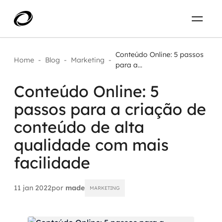
Sobre
PT-BR
Conteúdo Online: 5 passos
Home
-
Blog
-
Marketing
-
para a...
O que resolvemos
ENTRE EM CONTATO
Conteúdo Online: 5
passos para a criação de
Aplicar IA com impacto real
Projetos
conteúdo de alta
AI / Machine Learning
qualidade com mais
Carreira
IA Generativa
facilidade
Agentes de IA
11 jan 2022
por
made
MARKETING
Aceleradores de IA