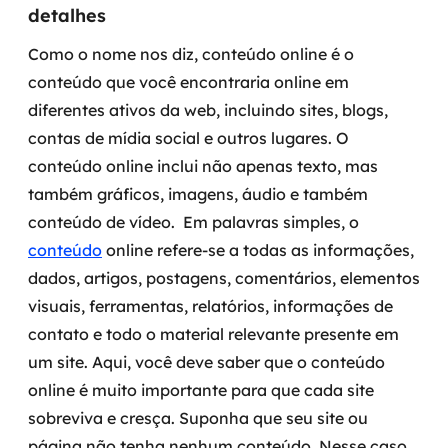
detalhes
MSS
Como o nome nos diz, conteúdo online é o
Consultoria de segurança
conteúdo que você encontraria online em
diferentes ativos da web, incluindo sites, blogs,
Simulação de Phishing
contas de mídia social e outros lugares. O
Segurança de aplicações e Cloud
conteúdo online inclui não apenas texto, mas
também gráficos, imagens, áudio e também
conteúdo de vídeo.
Em palavras simples, o
conteúdo
online refere-se a todas as informações,
dados, artigos, postagens, comentários, elementos
visuais, ferramentas, relatórios, informações de
contato e todo o material relevante presente em
um site. Aqui, você deve saber que o conteúdo
online é muito importante para que cada site
sobreviva e cresça. Suponha que seu site ou
página não tenha nenhum conteúdo. Nesse caso,