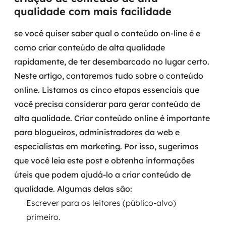
qualidade com mais facilidade
Governança de dados
se você quiser saber qual o conteúdo on-line é e
Modernização de aplicações
como criar conteúdo de alta qualidade
Desenvolvimento web e mobile
rapidamente, de ter desembarcado no lugar certo.
Neste artigo, contaremos tudo sobre o conteúdo
Modernização tecnológica
online. Listamos as cinco etapas essenciais que
você precisa considerar para gerar conteúdo de
Arquitetura de soluções
alta qualidade. Criar conteúdo online é importante
Migração para Cloud
para blogueiros, administradores da web e
especialistas em marketing.
Por isso, sugerimos
Transformação digital
que você leia este post e obtenha informações
úteis que podem ajudá-lo a criar conteúdo de
UX / UI design
qualidade. Algumas delas são:
Sustentar operações com eficiência
Escrever para os leitores (público-alvo)
primeiro.
Sustentação de aplicações