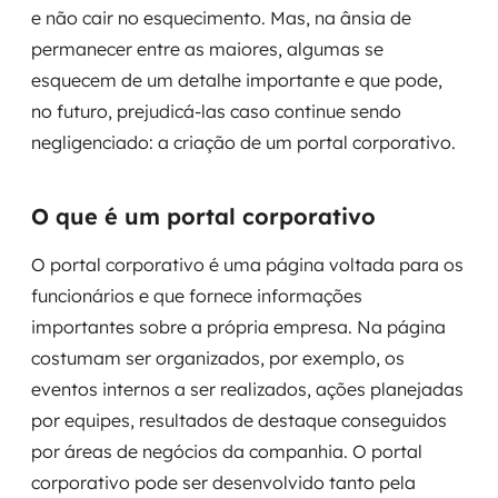
e não cair no esquecimento. Mas, na ânsia de
Governança de dados
permanecer entre as maiores, algumas se
Modernização de aplicações
esquecem de um detalhe importante e que pode,
no futuro, prejudicá-las caso continue sendo
Desenvolvimento web e mobile
negligenciado: a criação de um portal corporativo.
Modernização tecnológica
O que é um portal corporativo
Arquitetura de soluções
O portal corporativo é uma página voltada para os
Migração para Cloud
funcionários e que fornece informações
importantes sobre a própria empresa. Na página
Transformação digital
costumam ser organizados, por exemplo, os
eventos internos a ser realizados, ações planejadas
UX / UI design
por equipes, resultados de destaque conseguidos
Sustentar operações com eficiência
por áreas de negócios da companhia. O portal
corporativo pode ser desenvolvido tanto pela
Sustentação de aplicações