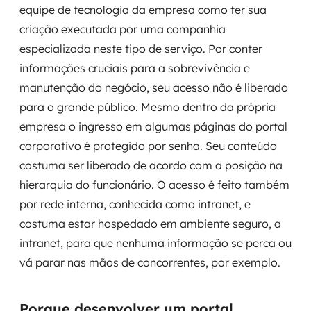
equipe de tecnologia da empresa como ter sua
criação executada por uma companhia
SRE / DevOps
especializada neste tipo de serviço. Por conter
Monitoramento 24x7
informações cruciais para a sobrevivência e
manutenção do negócio, seu acesso não é liberado
Suporte a banco de dados
para o grande público. Mesmo dentro da própria
empresa o ingresso em algumas páginas do portal
FinOps
corporativo é protegido por senha. Seu conteúdo
Billing Cloud
costuma ser liberado de acordo com a posição na
hierarquia do funcionário. O acesso é feito também
Gestão de infraestrutura
por rede interna, conhecida como intranet, e
costuma estar hospedado em ambiente seguro, a
Escalar com segurança
intranet, para que nenhuma informação se perca ou
Pentest
vá parar nas mãos de concorrentes, por exemplo.
DevSecOps
Porque desenvolver um portal