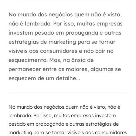
Automação inteligente
No mundo dos negócios quem não é visto,
Integração de IA
não é lembrado. Por isso, muitas empresas
RPA e hiperautomação
investem pesado em propaganda e outras
estratégias de marketing para se tornar
AI Day
visíveis aos consumidores e não cair no
Transformar dados em decisão
esquecimento. Mas, na ânsia de
permanecer entre as maiores, algumas se
Data Analytics
esquecem de um detalhe...
Engenharia de dados
Data Platforms
No mundo dos negócios quem não é visto, não é
Business Intelligence
lembrado. Por isso, muitas empresas investem
pesado em propaganda e outras estratégias de
Data Lakes & Warehouses
marketing para se tornar visíveis aos consumidores