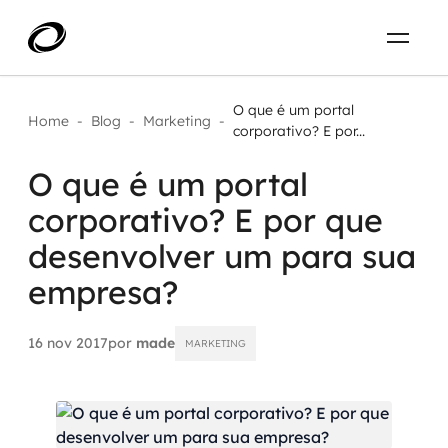
Sobre
PT-BR
O que é um portal
Home
-
Blog
-
Marketing
-
corporativo? E por...
O que resolvemos
ENTRE EM CONTATO
O que é um portal
corporativo? E por que
Aplicar IA com impacto real
Projetos
desenvolver um para sua
AI / Machine Learning
empresa?
Carreira
IA Generativa
16 nov 2017
por
made
MARKETING
Agentes de IA
Aceleradores de IA