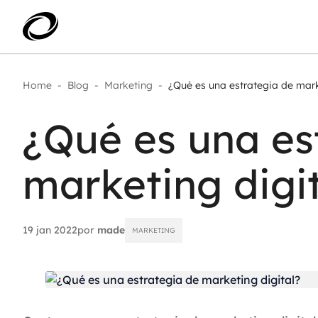
Home
-
Blog
-
Marketing
-
¿Qué es una estrategia de marke
Aplicar IA com impacto real
AI 
Transformar dados em decisão
¿Qué es una es
IA 
Modernização de aplicações
Sustentar operações com
Age
eficiência
marketing digi
Ace
Escalar com segurança
19 jan 2022
por
made
MARKETING