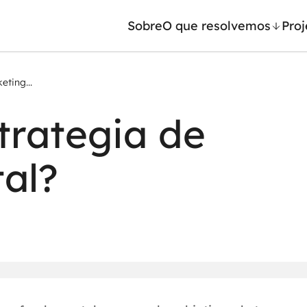
Sobre
O que resolvemos
Proj
ting...
/ Machine Learning
Automação inteligente
trategia de
Generativa
Integração de IA
ntes de IA
RPA e hiperautomação
tal?
leradores de IA
AI Day