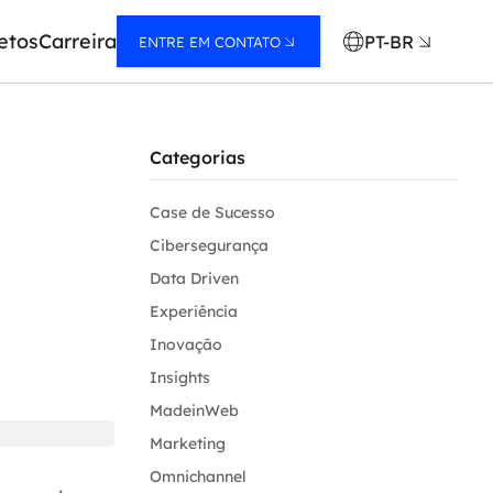
etos
Carreira
PT-BR
ENTRE EM CONTATO
Categorias
Case de Sucesso
Cibersegurança
Data Driven
Experiência
Inovação
Insights
MadeinWeb
Marketing
Omnichannel