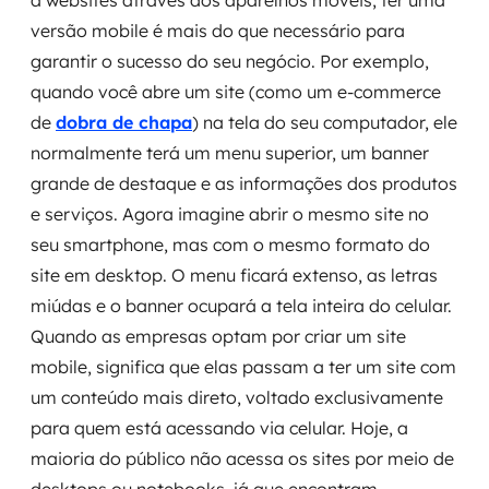
a websites através dos aparelhos móveis, ter uma
versão mobile é mais do que necessário para
SRE / DevOps
garantir o sucesso do seu negócio. Por exemplo,
quando você abre um site (como um e-commerce
Monitoramento 24x7
de
dobra de chapa
) na tela do seu computador, ele
Suporte a banco de dados
normalmente terá um menu superior, um banner
grande de destaque e as informações dos produtos
FinOps
e serviços. Agora imagine abrir o mesmo site no
seu smartphone, mas com o mesmo formato do
Billing Cloud
site em desktop. O menu ficará extenso, as letras
Gestão de infraestrutura
miúdas e o banner ocupará a tela inteira do celular.
Quando as empresas optam por criar um site
Escalar com segurança
mobile, significa que elas passam a ter um site com
um conteúdo mais direto, voltado exclusivamente
Pentest
para quem está acessando via celular. Hoje, a
maioria do público não acessa os sites por meio de
DevSecOps