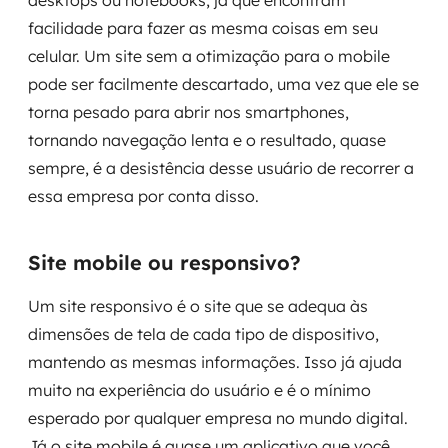
desktops ou notebooks, já que encontram
MSS
facilidade para fazer as mesma coisas em seu
celular. Um site sem a otimização para o mobile
Consultoria de segurança
pode ser facilmente descartado, uma vez que ele se
torna pesado para abrir nos smartphones,
Simulação de Phishing
tornando navegação lenta e o resultado, quase
Segurança de aplicações e Cloud
sempre, é a desistência desse usuário de recorrer a
essa empresa por conta disso.
Site mobile ou responsivo?
Um site responsivo é o site que se adequa às
dimensões de tela de cada tipo de dispositivo,
mantendo as mesmas informações. Isso já ajuda
muito na experiência do usuário e é o mínimo
esperado por qualquer empresa no mundo digital.
Já o site mobile é quase um aplicativo que você