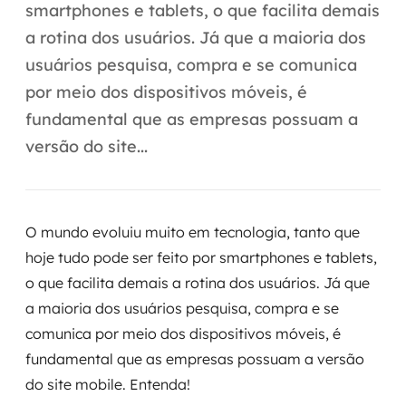
Automação inteligente
smartphones e tablets, o que facilita demais
a rotina dos usuários. Já que a maioria dos
Integração de IA
usuários pesquisa, compra e se comunica
RPA e hiperautomação
por meio dos dispositivos móveis, é
fundamental que as empresas possuam a
AI Day
versão do site...
Transformar dados em decisão
Data Analytics
O mundo evoluiu muito em tecnologia, tanto que
Engenharia de dados
hoje tudo pode ser feito por smartphones e tablets,
o que facilita demais a rotina dos usuários. Já que
Data Platforms
a maioria dos usuários pesquisa, compra e se
comunica por meio dos dispositivos móveis, é
Business Intelligence
fundamental que as empresas possuam a versão
Data Lakes & Warehouses
do site mobile. Entenda!