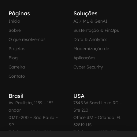
Páginas
Soluções
Inicio
AI / ML & GenAI
Sobre
Sustentação & FinOps
O que resolvemos
Data & Analytics
Projetos
Modernização de
Blog
Aplicações
Carreira
Cyber Security
Contato
Brasil
USA
Av. Paulista, 1159 – 15º
7345 W Sand Lake RD –
andar
Ste 210
01311-200 – São Paulo –
Office 373 – Orlando, FL
SP
32819 US
Telefone: +55 11 4560-
Telefone: +1 (407) 270-