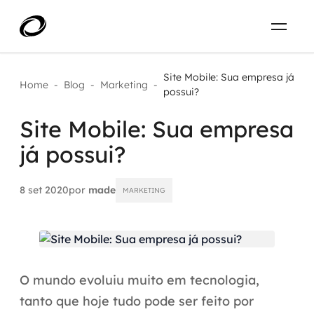
Sobre
PT-BR
Site Mobile: Sua empresa já
Home
-
Blog
-
Marketing
-
possui?
O que resolvemos
ENTRE EM CONTATO
Site Mobile: Sua empresa
já possui?
Aplicar IA com impacto real
Projetos
AI / Machine Learning
8 set 2020
por
made
MARKETING
Carreira
IA Generativa
Agentes de IA
O mundo evoluiu muito em tecnologia,
Aceleradores de IA
tanto que hoje tudo pode ser feito por