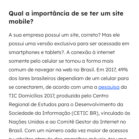
Governança de dados
Qual a importância de se ter um site
mobile?
Modernização de aplicações
A sua empresa possui um site, correto? Mas ele
Desenvolvimento web e mobile
possui uma versão exclusiva para ser acessada em
Modernização tecnológica
smartphones e tablets?. A conexão à internet
somente pelo celular se tornou a forma mais
Arquitetura de soluções
comum de navegar na web no Brasil. Em 2017, 49%
dos lares brasileiros dependiam de um celular para
Migração para Cloud
se conectarem, de acordo com uma a
pesquisa
da
Transformação digital
TIC Domicílios 2017, produzida pelo Centro
Regional de Estudos para o Desenvolvimento da
UX / UI design
Sociedade da Informação (CETIC BR), vinculado às
Nações Unidas e ao Comitê Gestor da Internet no
Sustentar operações com eficiência
Brasil. Com um número cada vez maior de acessos
Sustentação de aplicações