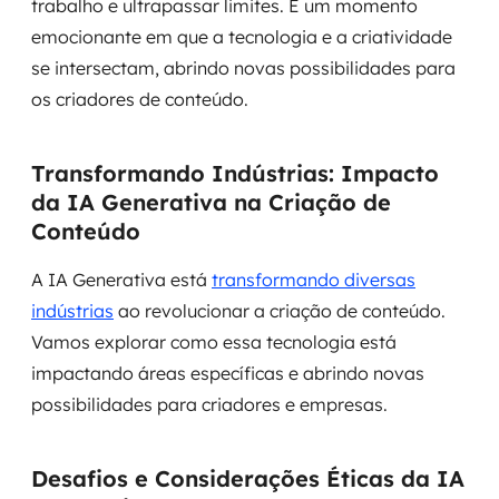
trabalho e ultrapassar limites. É um momento
MSS
emocionante em que a tecnologia e a criatividade
se intersectam, abrindo novas possibilidades para
Consultoria de segurança
os criadores de conteúdo.
Simulação de Phishing
Transformando Indústrias: Impacto
Segurança de aplicações e Cloud
da IA Generativa na Criação de
Conteúdo
A IA Generativa está
transformando diversas
indústrias
ao revolucionar a criação de conteúdo.
Vamos explorar como essa tecnologia está
impactando áreas específicas e abrindo novas
possibilidades para criadores e empresas.
Desafios e Considerações Éticas da IA