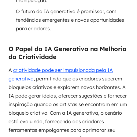
manipulação.
O futuro da IA generativa é promissor, com
SRE / DevOps
tendências emergentes e novas oportunidades
Monitoramento 24x7
para criadores.
Suporte a banco de dados
O Papel da IA Generativa na Melhoria
da Criatividade
FinOps
A
criatividade pode ser impulsionada pela IA
Billing Cloud
generativa
, permitindo que os criadores superem
Gestão de infraestrutura
bloqueios criativos e explorem novos horizontes. A
IA pode gerar ideias, oferecer sugestões e fornecer
Escalar com segurança
inspiração quando os artistas se encontram em um
bloqueio criativo. Com a IA generativa, o cenário
Pentest
está evoluindo, fornecendo aos criadores
DevSecOps
ferramentas empolgantes para aprimorar seu