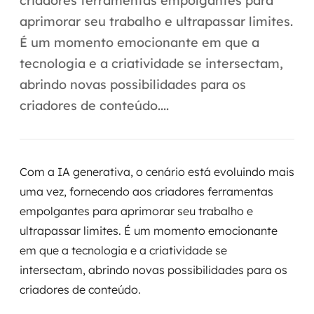
criadores ferramentas empolgantes para
Automação inteligente
aprimorar seu trabalho e ultrapassar limites.
Integração de IA
É um momento emocionante em que a
tecnologia e a criatividade se intersectam,
RPA e hiperautomação
abrindo novas possibilidades para os
AI Day
criadores de conteúdo....
Transformar dados em decisão
Data Analytics
Com a IA generativa, o cenário está evoluindo mais
uma vez, fornecendo aos criadores ferramentas
Engenharia de dados
empolgantes para aprimorar seu trabalho e
ultrapassar limites. É um momento emocionante
Data Platforms
em que a tecnologia e a criatividade se
Business Intelligence
intersectam, abrindo novas possibilidades para os
criadores de conteúdo.
Data Lakes & Warehouses