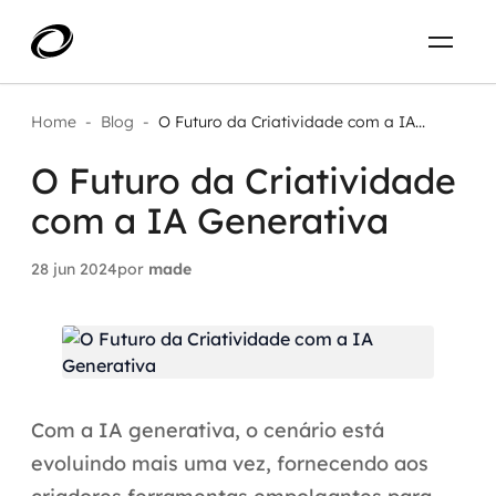
Sobre
PT-BR
Home
-
Blog
-
O Futuro da Criatividade com a IA...
O Futuro da Criatividade
O que resolvemos
ENTRE EM CONTATO
com a IA Generativa
Aplicar IA com impacto real
Projetos
28 jun 2024
por
made
AI / Machine Learning
Carreira
IA Generativa
Agentes de IA
Com a IA generativa, o cenário está
Aceleradores de IA
evoluindo mais uma vez, fornecendo aos