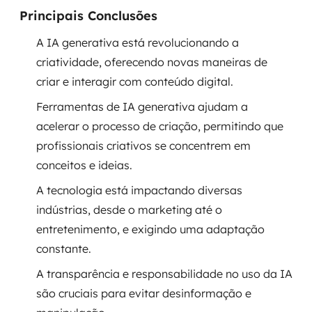
Principais Conclusões
Governança de dados
A IA generativa está revolucionando a
Modernização de aplicações
criatividade, oferecendo novas maneiras de
Desenvolvimento web e mobile
criar e interagir com conteúdo digital.
Ferramentas de IA generativa ajudam a
Modernização tecnológica
acelerar o processo de criação, permitindo que
profissionais criativos se concentrem em
Arquitetura de soluções
conceitos e ideias.
Migração para Cloud
A tecnologia está impactando diversas
indústrias, desde o marketing até o
Transformação digital
entretenimento, e exigindo uma adaptação
UX / UI design
constante.
A transparência e responsabilidade no uso da IA
Sustentar operações com eficiência
são cruciais para evitar desinformação e
Sustentação de aplicações