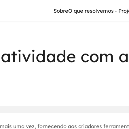
Sobre
O que resolvemos
Proj
/ Machine Learning
Automação inteligente
iatividade com a
Generativa
Integração de IA
ntes de IA
RPA e hiperautomação
leradores de IA
AI Day
 mais uma vez, fornecendo aos criadores ferramen