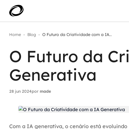
Home
-
Blog
-
O Futuro da Criatividade com a IA...
Aplicar IA com impacto real
AI 
Transformar dados em decisão
O Futuro da Cr
IA 
Modernização de aplicações
Sustentar operações com
Age
eficiência
Generativa
Ace
Escalar com segurança
28 jun 2024
por
made
Com a IA generativa, o cenário está evoluindo