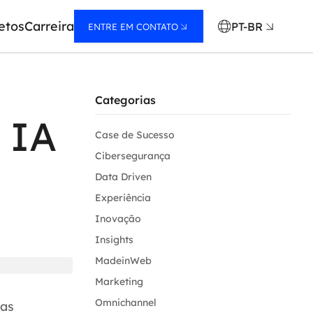
etos
Carreira
PT-BR
ENTRE EM CONTATO
Categorias
 IA
Case de Sucesso
Cibersegurança
Data Driven
Experiência
Inovação
Insights
MadeinWeb
Marketing
Omnichannel
tas