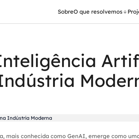
Sobre
O que resolvemos
Proj
/ Machine Learning
Automação inteligente
teligência Artif
Generativa
Integração de IA
ntes de IA
RPA e hiperautomação
Indústria Moder
leradores de IA
AI Day
ativa, mais conhecida como GenAI, emerge como um