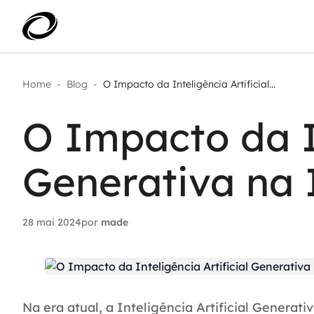
Home
-
Blog
-
O Impacto da Inteligência Artificial...
Aplicar IA com impacto real
AI 
Transformar dados em decisão
O Impacto da In
IA 
Modernização de aplicações
Sustentar operações com
Age
eficiência
Generativa na 
Ace
Escalar com segurança
28 mai 2024
por
made
Na era atual, a Inteligência Artificial Gener