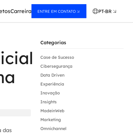
etos
Carreira
PT-BR
ENTRE EM CONTATO
Categorias
icial
Case de Sucesso
Cibersegurança
na
Data Driven
Experiência
Inovação
Insights
MadeinWeb
Marketing
Omnichannel
a das