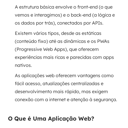
A estrutura básica envolve o front-end (o que
SRE / DevOps
vemos e interagimos) e o back-end (a lógica e
os dados por trás), conectados por APIs.
Monitoramento 24x7
Existem vários tipos, desde as estáticas
Suporte a banco de dados
(conteúdo fixo) até as dinâmicas e os PWAs
(Progressive Web Apps), que oferecem
FinOps
experiências mais ricas e parecidas com apps
nativos.
Billing Cloud
As aplicações web oferecem vantagens como
Gestão de infraestrutura
fácil acesso, atualizações centralizadas e
desenvolvimento mais rápido, mas exigem
Escalar com segurança
conexão com a internet e atenção à segurança.
Pentest
O Que é Uma Aplicação Web?
DevSecOps