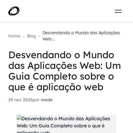
Sobre
PT-BR
Desvendando o Mundo das Aplicações
Home
-
Blog
-
Web:...
O que resolvemos
ENTRE EM CONTATO
Desvendando o Mundo
das Aplicações Web: Um
Aplicar IA com impacto real
Projetos
Guia Completo sobre o
AI / Machine Learning
que é aplicação web
Carreira
IA Generativa
29 nov 2025
por
made
Agentes de IA
Aceleradores de IA