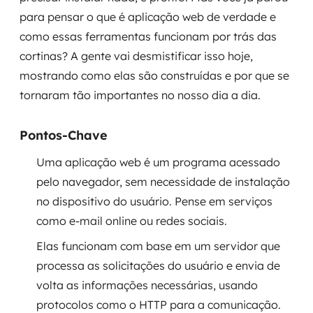
Governança de dados
para pensar o que é aplicação web de verdade e
como essas ferramentas funcionam por trás das
Modernização de aplicações
cortinas? A gente vai desmistificar isso hoje,
mostrando como elas são construídas e por que se
Desenvolvimento web e mobile
tornaram tão importantes no nosso dia a dia.
Modernização tecnológica
Pontos-Chave
Arquitetura de soluções
Uma aplicação web é um programa acessado
Migração para Cloud
pelo navegador, sem necessidade de instalação
no dispositivo do usuário. Pense em serviços
Transformação digital
como e-mail online ou redes sociais.
UX / UI design
Elas funcionam com base em um servidor que
processa as solicitações do usuário e envia de
Sustentar operações com eficiência
volta as informações necessárias, usando
protocolos como o HTTP para a comunicação.
Sustentação de aplicações