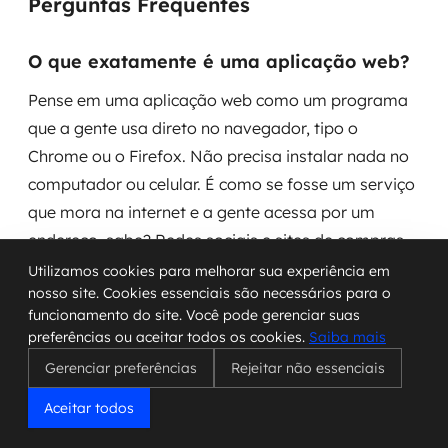
Perguntas Frequentes
O que exatamente é uma aplicação web?
Pense em uma aplicação web como um programa
que a gente usa direto no navegador, tipo o
Chrome ou o Firefox. Não precisa instalar nada no
computador ou celular. É como se fosse um serviço
que mora na internet e a gente acessa por um
endereço, sabe? Redes sociais e sites de compras
são bons exemplos disso.
Utilizamos cookies para melhorar sua experiência em
nosso site. Cookies essenciais são necessários para o
funcionamento do site. Você pode gerenciar suas
Como essas aplicações funcionam?
preferências ou aceitar todos os cookies.
Saiba mais
Elas funcionam com a ajuda de um servidor, que é
Gerenciar preferências
Rejeitar não essenciais
um computador potente na internet. Quando a
Aceitar todos
gente pede alguma coisa, como ver um vídeo ou