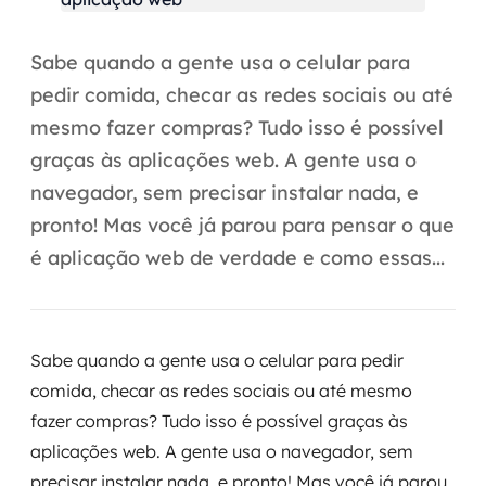
Automação inteligente
Integração de IA
Sabe quando a gente usa o celular para
pedir comida, checar as redes sociais ou até
RPA e hiperautomação
mesmo fazer compras? Tudo isso é possível
AI Day
graças às aplicações web. A gente usa o
navegador, sem precisar instalar nada, e
Transformar dados em decisão
pronto! Mas você já parou para pensar o que
Data Analytics
é aplicação web de verdade e como essas...
Engenharia de dados
Data Platforms
Sabe quando a gente usa o celular para pedir
comida, checar as redes sociais ou até mesmo
Business Intelligence
fazer compras? Tudo isso é possível graças às
aplicações web. A gente usa o navegador, sem
Data Lakes & Warehouses
precisar instalar nada, e pronto! Mas você já parou