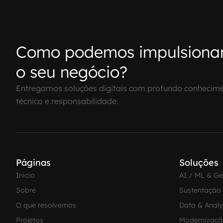
Como podemos impulsiona
o seu negócio?
Entregamos soluções digitais com profundo conhecim
técnico e responsabilidade.
Páginas
Soluções
Inicio
AI / ML & G
Sobre
Sustentação
O que resolvemos
Data & Analy
Projetos
Modernizaçã