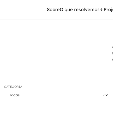
Sobre
O que resolvemos
Proj
/ Machine Learning
Automação inteligente
Generativa
Integração de IA
ntes de IA
RPA e hiperautomação
leradores de IA
AI Day
CATEGORIA