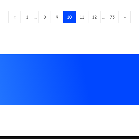
«
1
...
8
9
10
11
12
...
73
»