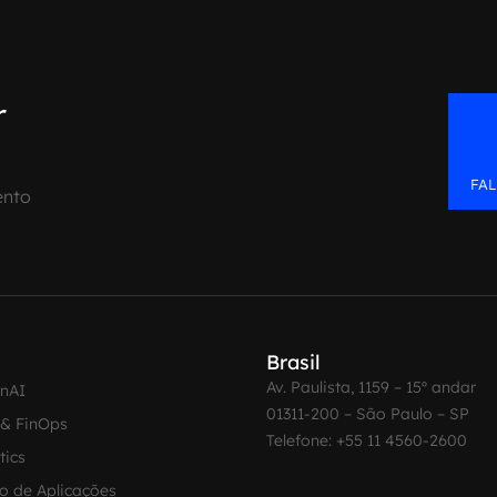
r
FA
ento
Brasil
Av. Paulista, 1159 – 15º andar
enAI
01311-200 – São Paulo – SP
 & FinOps
Telefone: +55 11 4560-2600
tics
o de Aplicações