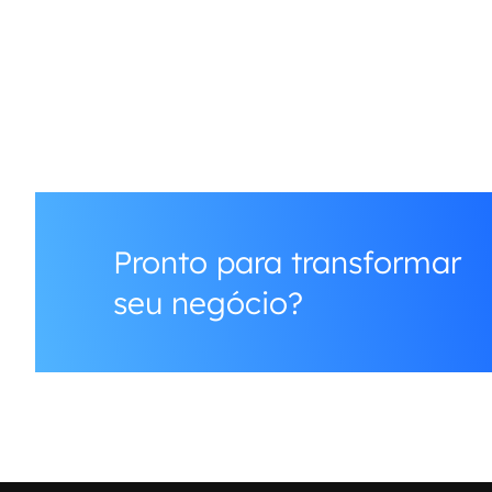
web é o...
Pronto para transformar
seu negócio?