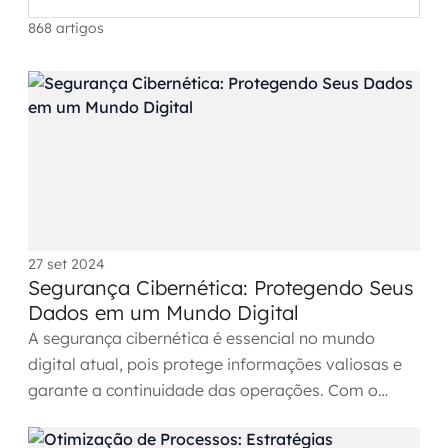
Automação inteligente
868 artigos
Integração de IA
RPA e hiperautomação
AI Day
Transformar dados em decisão
Data Analytics
27 set 2024
Engenharia de dados
Segurança Cibernética: Protegendo Seus
Dados em um Mundo Digital
Data Platforms
A segurança cibernética é essencial no mundo
digital atual, pois protege informações valiosas e
Business Intelligence
garante a continuidade das operações. Com o
aumento das ameaças...
Data Lakes & Warehouses