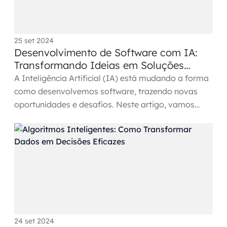
SRE / DevOps
25 set 2024
Monitoramento 24x7
Desenvolvimento de Software com IA:
Transformando Ideias em Soluções
Suporte a banco de dados
Inovadoras
A Inteligência Artificial (IA) está mudando a forma
como desenvolvemos software, trazendo novas
FinOps
oportunidades e desafios. Neste artigo, vamos
explorar como a...
Billing Cloud
Gestão de infraestrutura
Escalar com segurança
Pentest
DevSecOps
24 set 2024