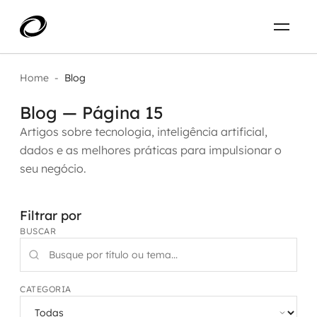
Sobre
PT-BR
Home
-
Blog
Blog — Página 15
O que resolvemos
ENTRE EM CONTATO
Artigos sobre tecnologia, inteligência artificial,
dados e as melhores práticas para impulsionar o
Aplicar IA com impacto real
Projetos
seu negócio.
AI / Machine Learning
Carreira
Filtrar por
IA Generativa
BUSCAR
Agentes de IA
Aceleradores de IA
CATEGORIA