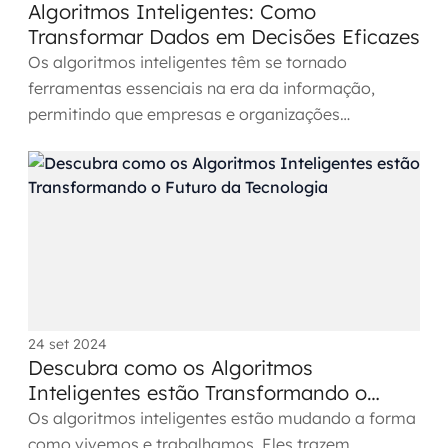
Algoritmos Inteligentes: Como
MSS
Transformar Dados em Decisões Eficazes
Os algoritmos inteligentes têm se tornado
Consultoria de segurança
ferramentas essenciais na era da informação,
Simulação de Phishing
permitindo que empresas e organizações
transformem dados em decisões...
Segurança de aplicações e Cloud
24 set 2024
Descubra como os Algoritmos
Inteligentes estão Transformando o
Futuro da Tecnologia
Os algoritmos inteligentes estão mudando a forma
como vivemos e trabalhamos. Eles trazem