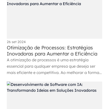
Governança de dados
Modernização de aplicações
Desenvolvimento web e mobile
Modernização tecnológica
26 set 2024
Otimização de Processos: Estratégias
Arquitetura de soluções
Inovadoras para Aumentar a Eficiência
A otimização de processos é uma estratégia
Migração para Cloud
essencial para qualquer empresa que deseja ser
mais eficiente e competitiva. Ao melhorar a forma
Transformação digital
como as atividades...
UX / UI design
Sustentar operações com eficiência
Sustentação de aplicações