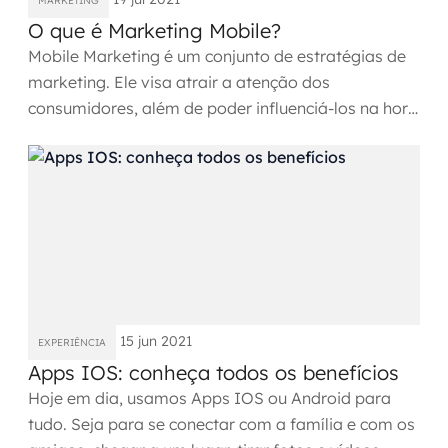
MARKETING
MSS
O que é Marketing Mobile?
Mobile Marketing é um conjunto de estratégias de
Consultoria de segurança
marketing. Ele visa atrair a atenção dos
consumidores, além de poder influenciá-los na hora
Simulação de Phishing
da compra. O...
Segurança de aplicações e Cloud
15 jun 2021
EXPERIÊNCIA
Apps IOS: conheça todos os benefícios
Hoje em dia, usamos Apps IOS ou Android para
tudo. Seja para se conectar com a família e com os