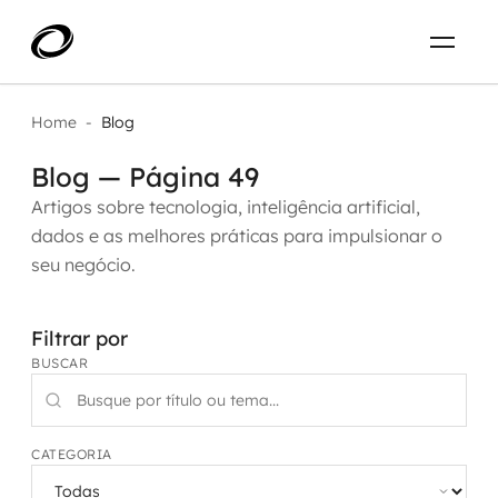
Sobre
PT-BR
Home
-
Blog
Blog — Página 49
O que resolvemos
ENTRE EM CONTATO
Artigos sobre tecnologia, inteligência artificial,
dados e as melhores práticas para impulsionar o
Aplicar IA com impacto real
Projetos
seu negócio.
AI / Machine Learning
Carreira
Filtrar por
IA Generativa
BUSCAR
Agentes de IA
Aceleradores de IA
CATEGORIA