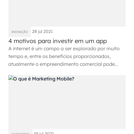
SRE / DevOps
Monitoramento 24x7
28 jul 2021
INOVAÇÃO
4 motivos para investir em um app
Suporte a banco de dados
A internet é um campo a ser explorado por muito
FinOps
tempo e, entre os benefícios proporcionados,
atualmente o empreendimento comercial pode
Billing Cloud
contar com um app...
Gestão de infraestrutura
Escalar com segurança
Pentest
DevSecOps
19 jul 2021