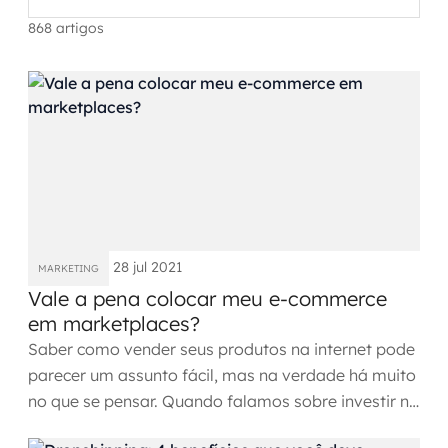
Automação inteligente
868 artigos
Integração de IA
RPA e hiperautomação
AI Day
Transformar dados em decisão
Data Analytics
28 jul 2021
MARKETING
Engenharia de dados
Vale a pena colocar meu e-commerce
em marketplaces?
Data Platforms
Saber como vender seus produtos na internet pode
parecer um assunto fácil, mas na verdade há muito
Business Intelligence
no que se pensar. Quando falamos sobre investir na
Data Lakes & Warehouses
venda...