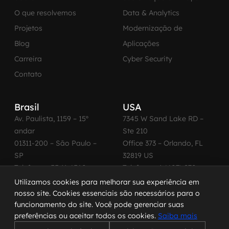
O que resolvemos
Data & Analytics
Projetos
Modernização de
Blog
Aplicações
Carreira
Cyber Security
Contato
Brasil
USA
Av. Paulista, 1159 – 15º
7345 W Sand Lake RD –
andar
Ste 210
01311-200 – São Paulo –
Office 373 – Orlando, FL
SP
32819 US
Telefone: +55 11 4560-
Telefone: +1 (407) 270-
2600
3065
Utilizamos cookies para melhorar sua experiência em
nosso site. Cookies essenciais são necessários para o
funcionamento do site. Você pode gerenciar suas
preferências ou aceitar todos os cookies.
Saiba mais
© 2026 MadeinWeb. Todos os direitos reservados.