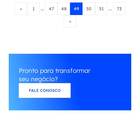
«
1
...
47
48
49
50
51
...
73
»
Pronto para transformar
seu negócio?
FALE CONOSCO