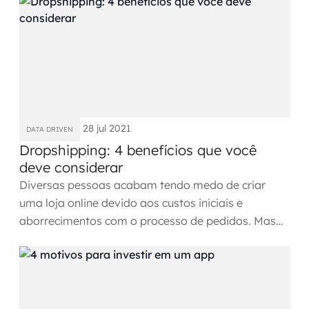
Governança de dados
Modernização de aplicações
Desenvolvimento web e mobile
Modernização tecnológica
28 jul 2021
DATA DRIVEN
Arquitetura de soluções
Dropshipping: 4 benefícios que você
deve considerar
Migração para Cloud
Diversas pessoas acabam tendo medo de criar
uma loja online devido aos custos iniciais e
Transformação digital
aborrecimentos com o processo de pedidos. Mas
se alguém oferecesse...
UX / UI design
Sustentar operações com eficiência
Sustentação de aplicações