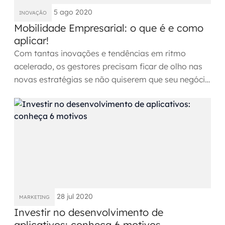
MSS
5 ago 2020
INOVAÇÃO
Mobilidade Empresarial: o que é e como
Consultoria de segurança
aplicar!
Com tantas inovações e tendências em ritmo
Simulação de Phishing
acelerado, os gestores precisam ficar de olho nas
novas estratégias se não quiserem que seu negócio
Segurança de aplicações e Cloud
fique para trás....
28 jul 2020
MARKETING
Investir no desenvolvimento de
aplicativos: conheça 6 motivos