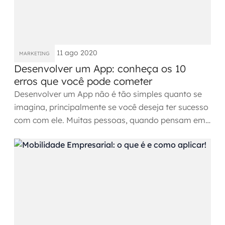
SRE / DevOps
Monitoramento 24x7
11 ago 2020
MARKETING
Desenvolver um App: conheça os 10
Suporte a banco de dados
erros que você pode cometer
FinOps
Desenvolver um App não é tão simples quanto se
imagina, principalmente se você deseja ter sucesso
Billing Cloud
com com ele. Muitas pessoas, quando pensam em
desenvolver um...
Gestão de infraestrutura
Escalar com segurança
Pentest
DevSecOps