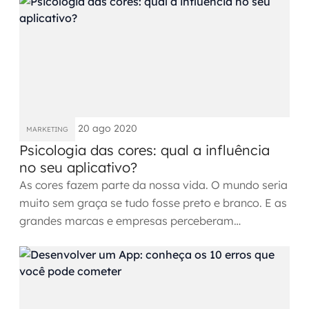
Governança de dados
Modernização de aplicações
Desenvolvimento web e mobile
Modernização tecnológica
20 ago 2020
MARKETING
Arquitetura de soluções
Psicologia das cores: qual a influência
no seu aplicativo?
Migração para Cloud
As cores fazem parte da nossa vida. O mundo seria
muito sem graça se tudo fosse preto e branco. E as
Transformação digital
grandes marcas e empresas perceberam
rapidamente o poder...
UX / UI design
Sustentar operações com eficiência
Sustentação de aplicações