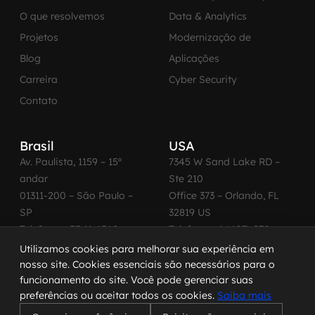
O que resolvemos
Data & Analytics
Projetos
Modernização de
Blog
Aplicações
Carreira
Cyber Security
Contato
Brasil
USA
Av. Paulista, 1159 – 15º
7345 W Sand Lake RD –
andar
Ste 210
01311-200 – São Paulo –
Office 373 – Orlando, FL
SP
32819 US
Telefone: +55 11 4560-
Telefone: +1 (407) 270-
2600
3065
Utilizamos cookies para melhorar sua experiência em
nosso site. Cookies essenciais são necessários para o
funcionamento do site. Você pode gerenciar suas
preferências ou aceitar todos os cookies.
Saiba mais
© 2026 MadeinWeb. Todos os direitos reservados.