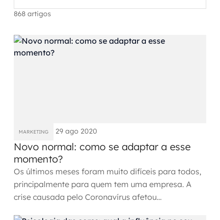
Automação inteligente
868 artigos
Integração de IA
RPA e hiperautomação
AI Day
Transformar dados em decisão
Data Analytics
29 ago 2020
MARKETING
Engenharia de dados
Novo normal: como se adaptar a esse
momento?
Data Platforms
Os últimos meses foram muito difíceis para todos,
principalmente para quem tem uma empresa. A
Business Intelligence
crise causada pelo Coronavírus afetou
Data Lakes & Warehouses
negativamente vários...