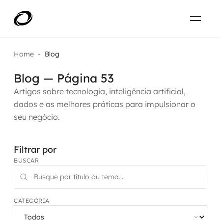
Sobre
PT-BR
Home
-
Blog
Blog — Página 53
O que resolvemos
ENTRE EM CONTATO
Artigos sobre tecnologia, inteligência artificial,
dados e as melhores práticas para impulsionar o
Aplicar IA com impacto real
Projetos
seu negócio.
AI / Machine Learning
Carreira
Filtrar por
IA Generativa
BUSCAR
Agentes de IA
Aceleradores de IA
CATEGORIA