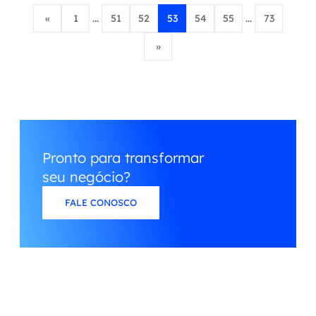
«
1
...
51
52
53
54
55
...
73
»
Pronto para transformar
seu negócio?
FALE CONOSCO