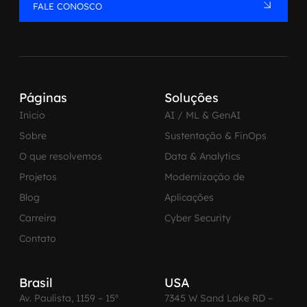
FALE CONOSCO
SRE / DevOps
Monitoramento 24x7
Suporte a banco de dados
Páginas
Soluções
Inicio
AI / ML & GenAI
FinOps
Sobre
Sustentação & FinOps
O que resolvemos
Data & Analytics
Billing Cloud
Projetos
Modernização de
Gestão de infraestrutura
Blog
Aplicações
Carreira
Cyber Security
Escalar com segurança
Contato
Pentest
Brasil
USA
DevSecOps
Av. Paulista, 1159 – 15º
7345 W Sand Lake RD –