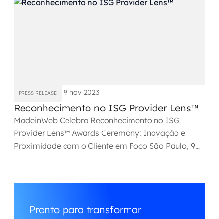
Automação inteligente
Integração de IA
RPA e hiperautomação
AI Day
Transformar dados em decisão
9 nov 2023
PRESS RELEASE
Reconhecimento no ISG Provider Lens™
Data Analytics
MadeinWeb Celebra Reconhecimento no ISG
Provider Lens™ Awards Ceremony: Inovação e
Engenharia de dados
Proximidade com o Cliente em Foco São Paulo, 9
de novembro - Em um evento...
Data Platforms
Business Intelligence
Data Lakes & Warehouses
Pronto para transformar