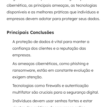
cibernética, as principais ameaças, as tecnologias
Governança de dados
disponíveis e as melhores práticas que indivíduos e
Modernização de aplicações
empresas devem adotar para proteger seus dados.
Desenvolvimento web e mobile
Principais Conclusões
Modernização tecnológica
A proteção de dados é vital para manter a
confiança dos clientes e a reputação das
Arquitetura de soluções
empresas.
Migração para Cloud
As ameaças cibernéticas, como phishing e
ransomware, estão em constante evolução e
Transformação digital
exigem atenção.
UX / UI design
Tecnologias como firewalls e autenticação
multifator são cruciais para a segurança digital.
Sustentar operações com eficiência
Indivíduos devem usar senhas fortes e estar
Sustentação de aplicações