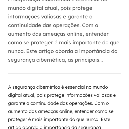
Automação inteligente
mundo digital atual, pois protege
Integração de IA
informações valiosas e garante a
continuidade das operações. Com o
RPA e hiperautomação
aumento das ameaças online, entender
AI Day
como se proteger é mais importante do que
nunca. Este artigo aborda a importância da
Transformar dados em decisão
segurança cibernética, as principais...
Data Analytics
Engenharia de dados
A segurança cibernética é essencial no mundo
Data Platforms
digital atual, pois protege informações valiosas e
garante a continuidade das operações. Com o
Business Intelligence
aumento das ameaças online, entender como se
proteger é mais importante do que nunca. Este
Data Lakes & Warehouses
artigo aborda a importância da segurança