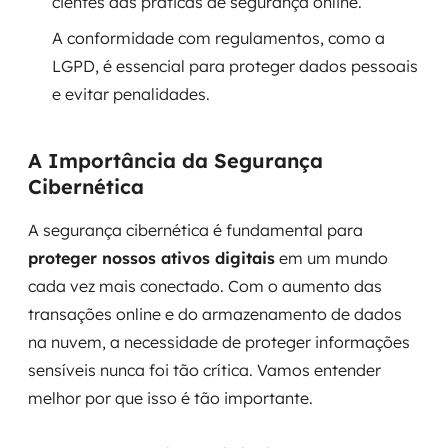
cientes das práticas de segurança online.
A conformidade com regulamentos, como a
SRE / DevOps
LGPD, é essencial para proteger dados pessoais
Monitoramento 24x7
e evitar penalidades.
Suporte a banco de dados
A Importância da Segurança
Cibernética
FinOps
A segurança cibernética é fundamental para
Billing Cloud
proteger nossos ativos digitais
em um mundo
Gestão de infraestrutura
cada vez mais conectado. Com o aumento das
transações online e do armazenamento de dados
Escalar com segurança
na nuvem, a necessidade de proteger informações
sensíveis nunca foi tão crítica. Vamos entender
Pentest
melhor por que isso é tão importante.
DevSecOps