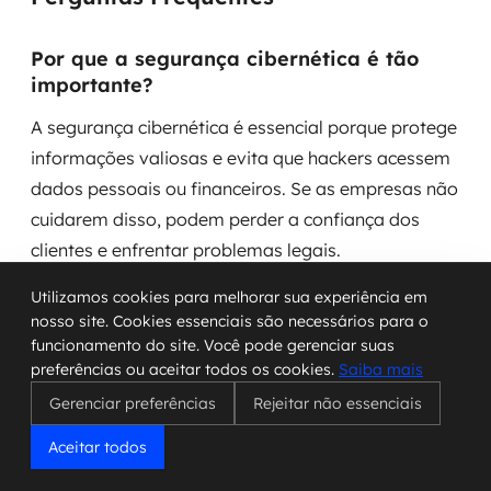
Por que a segurança cibernética é tão
importante?
A segurança cibernética é essencial porque protege
informações valiosas e evita que hackers acessem
dados pessoais ou financeiros. Se as empresas não
cuidarem disso, podem perder a confiança dos
clientes e enfrentar problemas legais.
Utilizamos cookies para melhorar sua experiência em
Quais são as principais ameaças
nosso site. Cookies essenciais são necessários para o
cibernéticas?
funcionamento do site. Você pode gerenciar suas
preferências ou aceitar todos os cookies.
Saiba mais
As principais ameaças incluem malware, que são
Gerenciar preferências
Rejeitar não essenciais
programas maliciosos; phishing, que tenta enganar
as pessoas para que revelem informações; e
Aceitar todos
ransomware, que bloqueia o acesso a dados até