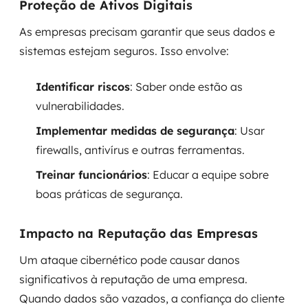
Proteção de Ativos Digitais
MSS
As empresas precisam garantir que seus dados e
Consultoria de segurança
sistemas estejam seguros. Isso envolve:
Simulação de Phishing
Identificar riscos
: Saber onde estão as
vulnerabilidades.
Segurança de aplicações e Cloud
Implementar medidas de segurança
: Usar
firewalls, antivírus e outras ferramentas.
Treinar funcionários
: Educar a equipe sobre
boas práticas de segurança.
Impacto na Reputação das Empresas
Um ataque cibernético pode causar danos
significativos à reputação de uma empresa.
Quando dados são vazados, a confiança do cliente