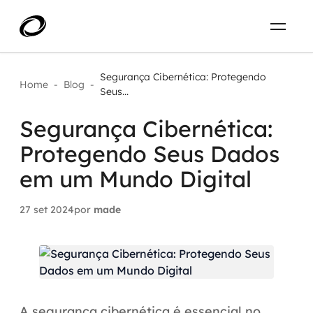
Sobre
PT-BR
Segurança Cibernética: Protegendo
Home
-
Blog
-
Seus...
O que resolvemos
ENTRE EM CONTATO
Segurança Cibernética:
Protegendo Seus Dados
Aplicar IA com impacto real
Projetos
em um Mundo Digital
AI / Machine Learning
Carreira
27 set 2024
por
made
IA Generativa
Agentes de IA
Aceleradores de IA
A segurança cibernética é essencial no