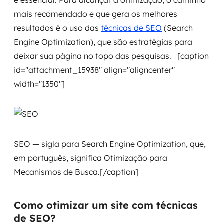
é essencial. Para alcançar a otimização, o caminho
mais recomendado e que gera os melhores
SRE / DevOps
resultados é o uso das
técnicas de SEO
(Search
Engine Optimization), que são estratégias para
Monitoramento 24x7
deixar sua página no topo das pesquisas. [caption
Suporte a banco de dados
id="attachment_15938" align="aligncenter"
width="1350"]
FinOps
Billing Cloud
Gestão de infraestrutura
SEO — sigla para Search Engine Optimization, que,
em português, significa Otimização para
Escalar com segurança
Mecanismos de Busca.[/caption]
Pentest
Como otimizar um site com técnicas
DevSecOps
de SEO?