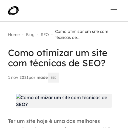
Sobre
PT-BR
Como otimizar um site com
Home
-
Blog
-
SEO
-
técnicas de...
O que resolvemos
ENTRE EM CONTATO
Como otimizar um site
com técnicas de SEO?
Aplicar IA com impacto real
Projetos
AI / Machine Learning
1 nov 2021
por
made
SEO
Carreira
IA Generativa
Agentes de IA
Aceleradores de IA
Ter um site hoje é uma das melhores