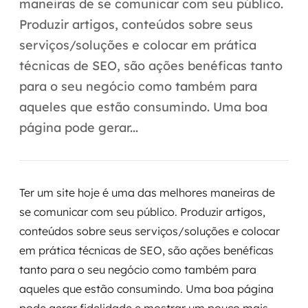
Automação inteligente
maneiras de se comunicar com seu público.
Produzir artigos, conteúdos sobre seus
Integração de IA
serviços/soluções e colocar em prática
técnicas de SEO, são ações benéficas tanto
RPA e hiperautomação
para o seu negócio como também para
AI Day
aqueles que estão consumindo. Uma boa
página pode gerar...
Transformar dados em decisão
Data Analytics
Ter um site hoje é uma das melhores maneiras de
Engenharia de dados
se comunicar com seu público. Produzir artigos,
Data Platforms
conteúdos sobre seus serviços/soluções e colocar
em prática técnicas de SEO, são ações benéficas
Business Intelligence
tanto para o seu negócio como também para
aqueles que estão consumindo. Uma boa página
Data Lakes & Warehouses