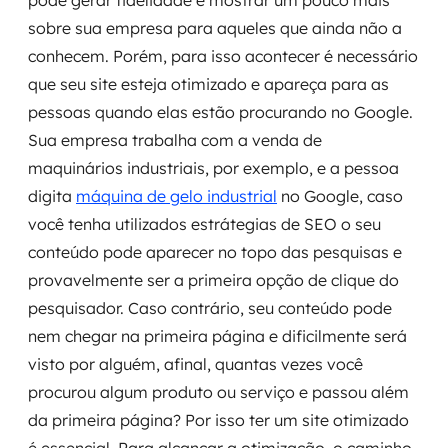
pode gerar fidelidade e mostrar um pouco mais
Governança de dados
sobre sua empresa para aqueles que ainda não a
conhecem. Porém, para isso acontecer é necessário
Modernização de aplicações
que seu site esteja otimizado e apareça para as
pessoas quando elas estão procurando no Google.
Desenvolvimento web e mobile
Sua empresa trabalha com a venda de
Modernização tecnológica
maquinários industriais, por exemplo, e a pessoa
digita
máquina de gelo industrial
no Google, caso
Arquitetura de soluções
você tenha utilizados estrátegias de SEO o seu
conteúdo pode aparecer no topo das pesquisas e
Migração para Cloud
provavelmente ser a primeira opção de clique do
Transformação digital
pesquisador. Caso contrário, seu conteúdo pode
nem chegar na primeira página e dificilmente será
UX / UI design
visto por alguém, afinal, quantas vezes você
procurou algum produto ou serviço e passou além
Sustentar operações com eficiência
da primeira página? Por isso ter um site otimizado
Sustentação de aplicações