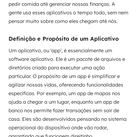
pedir comida até gerenciar nossas finanças. A
MSS
gente usa esses aplicativos o tempo todo, sem nem
Consultoria de segurança
pensar muito sobre como eles chegam até nós.
Simulação de Phishing
Definição e Propósito de um Aplicativo
Segurança de aplicações e Cloud
Um aplicativo, ou 'app', é essencialmente um
software aplicativo. Ele é um pacote de arquivos e
diretórios criado para executar uma ação
particular. O propósito de um app é simplificar e
agilizar nossas vidas, oferecendo funcionalidades
específicas. Por exemplo, um app de mapas nos
ajuda a chegar a um lugar, enquanto um app de
banco nos permite fazer transações sem sair de
casa. Eles são desenvolvidos pensando no sistema
operacional do dispositivo onde vão rodar,
garantindo que funcionem direitinho.