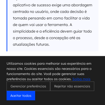
aplicativo de sucesso exige uma abordagem
centrada no usuário, onde cada decisão é
tomada pensando em como facilitar a vida
de quem vai usar a ferramenta. A
simplicidade e a eficiência devem guiar todo
o processo, desde a concepção até as
atualizações futuras.
Para empresas que buscam se destacar na era
Utilizamos cookies para melhorar sua experiência em
digital, investir em aplicativos bem desenvolvidos
nosso site. Cookies essenciais são necessários para o
não é mais uma opção, mas uma necessidade. A
funcionamento do site. Você pode gerenciar suas
preferências ou aceitar todos os cookies.
Saiba mais
capacidade de
conectar com o usuário
de forma
eficaz e oferecer valor contínuo é o que define o
Gerenciar preferências
Rejeitar não essenciais
sucesso no mercado atual e futuro.
Aceitar todos