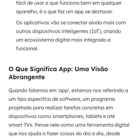
fácil de usar e que funciona bem em qualquer
aparelho, é o que faz um app se destacar.
SRE / DevOps
Os aplicativos vão se conectar ainda mais com
Monitoramento 24x7
outros dispositivos inteligentes (IoT), criando
um ecossistema digital mais integrado e
Suporte a banco de dados
funcional.
FinOps
O Que Significa App: Uma Visão
Billing Cloud
Abrangente
Gestão de infraestrutura
Quando falamos em 'app', estamos nos referindo a
um tipo específico de software, um programa
Escalar com segurança
projetado para realizar tarefas concretas em
Pentest
dispositivos como smartphones, tablets e até
smart TVs. Pense nele como uma ferramenta digital
DevSecOps
que nos ajuda a fazer coisas do dia a dia, desde