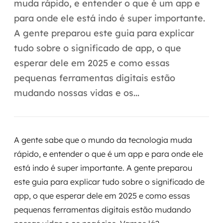
Automação inteligente
muda rápido, e entender o que é um app e
para onde ele está indo é super importante.
Integração de IA
A gente preparou este guia para explicar
RPA e hiperautomação
tudo sobre o significado de app, o que
esperar dele em 2025 e como essas
AI Day
pequenas ferramentas digitais estão
mudando nossas vidas e os...
Transformar dados em decisão
Data Analytics
A gente sabe que o mundo da tecnologia muda
Engenharia de dados
rápido, e entender o que é um app e para onde ele
Data Platforms
está indo é super importante. A gente preparou
este guia para explicar tudo sobre o significado de
Business Intelligence
app, o que esperar dele em 2025 e como essas
pequenas ferramentas digitais estão mudando
Data Lakes & Warehouses