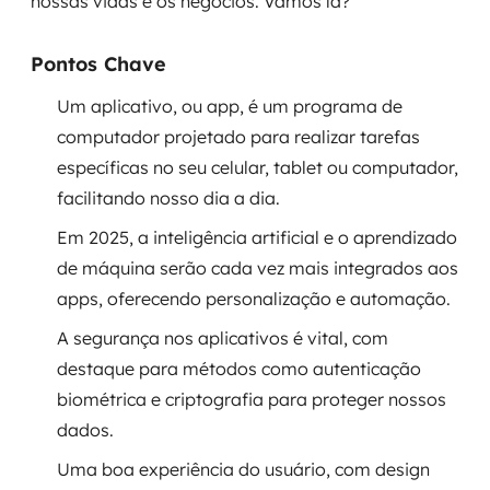
nossas vidas e os negócios. Vamos lá?
Governança de dados
Pontos Chave
Modernização de aplicações
Um aplicativo, ou app, é um programa de
Desenvolvimento web e mobile
computador projetado para realizar tarefas
específicas no seu celular, tablet ou computador,
Modernização tecnológica
facilitando nosso dia a dia.
Arquitetura de soluções
Em 2025, a inteligência artificial e o aprendizado
de máquina serão cada vez mais integrados aos
Migração para Cloud
apps, oferecendo personalização e automação.
Transformação digital
A segurança nos aplicativos é vital, com
destaque para métodos como autenticação
UX / UI design
biométrica e criptografia para proteger nossos
dados.
Sustentar operações com eficiência
Uma boa experiência do usuário, com design
Sustentação de aplicações