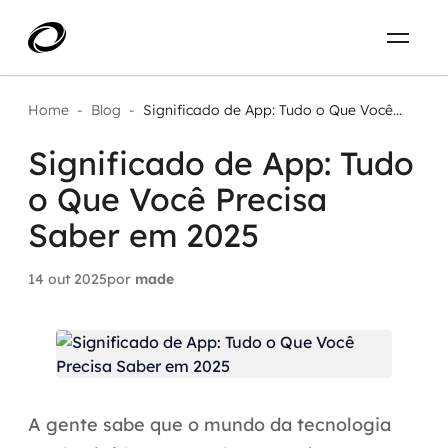
Sobre
PT-BR
Home
-
Blog
-
Significado de App: Tudo o Que Você...
Significado de App: Tudo
O que resolvemos
ENTRE EM CONTATO
o Que Você Precisa
Aplicar IA com impacto real
Projetos
Saber em 2025
AI / Machine Learning
14 out 2025
por
made
Carreira
IA Generativa
Agentes de IA
Aceleradores de IA
A gente sabe que o mundo da tecnologia