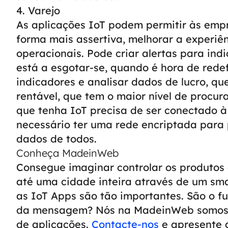
4. Varejo
As aplicações IoT podem permitir às empre
forma mais assertiva, melhorar a experiênc
operacionais.
Pode criar alertas para in
está a esgotar-se, quando é hora de redefi
indicadores e analisar dados de lucro, 
rentável, que tem o maior nível de procura
que tenha IoT precisa de ser conectado à 
necessário ter uma rede encriptada para 
dados de todos.
Conheça MadeinWeb
Consegue imaginar controlar os produtos da
até uma cidade inteira através de um sm
as IoT Apps são tão importantes. São o f
da mensagem? Nós na MadeinWeb somos e
de aplicações.
Contacte-nos
e apresente a