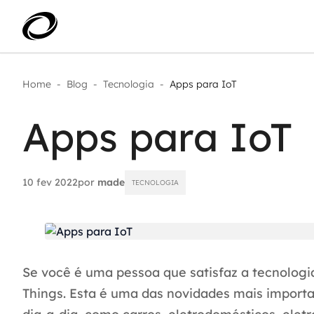
Home
-
Blog
-
Tecnologia
-
Apps para IoT
Aplicar IA com impacto real
AI 
Transformar dados em decisão
Apps para IoT
IA 
Modernização de aplicações
Sustentar operações com
Age
eficiência
Ace
Escalar com segurança
10 fev 2022
por
made
TECNOLOGIA
Se você é uma pessoa que satisfaz a tecnologia,
Things. Esta é uma das novidades mais importa