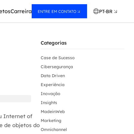
etos
Carreira
PT-BR
ENTRE EM CONTATO
Categorias
Case de Sucesso
Cibersegurança
Data Driven
Experiência
Inovação
Insights
MadeinWeb
u Internet of
Marketing
e de objetos do
Omnichannel