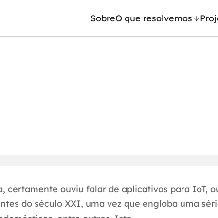
Sobre
O que resolvemos
Proj
/ Machine Learning
Automação inteligente
Generativa
Integração de IA
ntes de IA
RPA e hiperautomação
leradores de IA
AI Day
 certamente ouviu falar de aplicativos para IoT, o
ntes do século XXI, uma vez que engloba uma séri