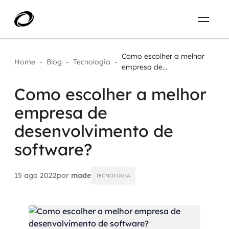
Sobre
PT-BR
Como escolher a melhor
Home
-
Blog
-
Tecnologia
-
empresa de...
O que resolvemos
ENTRE EM CONTATO
Como escolher a melhor
empresa de
Aplicar IA com impacto real
Projetos
desenvolvimento de
AI / Machine Learning
software?
Carreira
IA Generativa
15 ago 2022
por
made
TECNOLOGIA
Agentes de IA
Aceleradores de IA