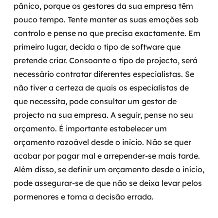
pânico, porque os gestores da sua empresa têm
pouco tempo. Tente manter as suas emoções sob
SRE / DevOps
controlo e pense no que precisa exactamente. Em
Monitoramento 24x7
primeiro lugar, decida o tipo de software que
pretende criar. Consoante o tipo de projecto, será
Suporte a banco de dados
necessário contratar diferentes especialistas. Se
não tiver a certeza de quais os especialistas de
FinOps
que necessita, pode consultar um gestor de
Billing Cloud
projecto na sua empresa. A seguir, pense no seu
orçamento. É importante estabelecer um
Gestão de infraestrutura
orçamento razoável desde o início. Não se quer
acabar por pagar mal e arrepender-se mais tarde.
Escalar com segurança
Além disso, se definir um orçamento desde o início,
Pentest
pode assegurar-se de que não se deixa levar pelos
pormenores e toma a decisão errada.
DevSecOps