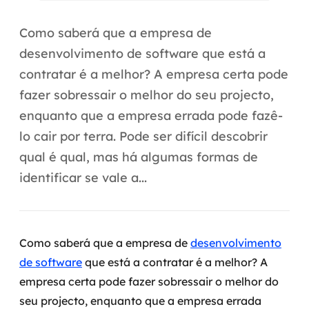
Automação inteligente
Como saberá que a empresa de
Integração de IA
desenvolvimento de software que está a
RPA e hiperautomação
contratar é a melhor? A empresa certa pode
fazer sobressair o melhor do seu projecto,
AI Day
enquanto que a empresa errada pode fazê-
Transformar dados em decisão
lo cair por terra. Pode ser difícil descobrir
qual é qual, mas há algumas formas de
Data Analytics
identificar se vale a...
Engenharia de dados
Data Platforms
Como saberá que a empresa de
desenvolvimento
Business Intelligence
de software
que está a contratar é a melhor? A
empresa certa pode fazer sobressair o melhor do
Data Lakes & Warehouses
seu projecto, enquanto que a empresa errada