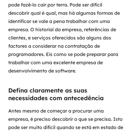
pode fazê-lo cair por terra. Pode ser difícil
Governança de dados
descobrir qual é qual, mas há algumas formas de
Modernização de aplicações
identificar se vale a pena trabalhar com uma
empresa. O historial da empresa, referências de
Desenvolvimento web e mobile
clientes, e serviços oferecidos são alguns dos
factores a considerar na contratação de
Modernização tecnológica
programadores. Eis como se pode preparar para
Arquitetura de soluções
trabalhar com uma excelente empresa de
desenvolvimento de software.
Migração para Cloud
Defina claramente as suas
Transformação digital
necessidades com antecedência
UX / UI design
Antes mesmo de começar a procurar uma
Sustentar operações com eficiência
empresa, é preciso descobrir o que se precisa. Isto
pode ser muito difícil quando se está em estado de
Sustentação de aplicações