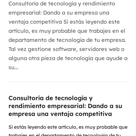
Automação inteligente
Consultoría de tecnología y rendimiento
empresarial: Dando a su empresa una
Integração de IA
ventaja competitiva Si estás leyendo este
RPA e hiperautomação
artículo, es muy probable que trabajes en el
departamento de tecnología de tu empresa.
AI Day
Tal vez gestione software, servidores web o
Transformar dados em decisão
alguna otra pieza de tecnología que ayude a
su...
Data Analytics
Engenharia de dados
Consultoría de tecnología y
Data Platforms
rendimiento empresarial: Dando a su
empresa una ventaja competitiva
Business Intelligence
Si estás leyendo este artículo, es muy probable que
Data Lakes & Warehouses
trabajes en el departamento de tecnología de tu