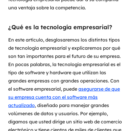
una ventaja sobre la competencia.
SRE / DevOps
¿Qué es la tecnología empresarial?
Monitoramento 24x7
En este artículo, desglosaremos los distintos tipos
Suporte a banco de dados
de tecnología empresarial y explicaremos por qué
FinOps
son tan importantes para el futuro de su empresa.
En pocas palabras, la tecnología empresarial es el
Billing Cloud
tipo de software y hardware que utilizan las
grandes empresas con grandes operaciones.
Con
Gestão de infraestrutura
el software empresarial, puede
asegurarse de que
Escalar com segurança
su empresa cuenta con el software más
actualizado
, diseñado para manejar grandes
Pentest
volúmenes de datos y usuarios. Por ejemplo,
digamos que usted dirige un sitio web de comercio
DevSecOps
electrónico y tiene cientos de miles de clientes que