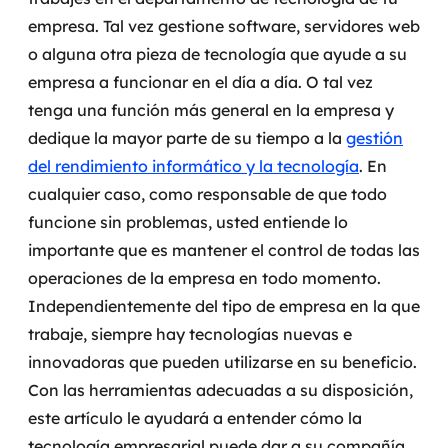
Governança de dados
empresa. Tal vez gestione software, servidores web
o alguna otra pieza de tecnología que ayude a su
Modernização de aplicações
empresa a funcionar en el día a día. O tal vez
tenga una función más general en la empresa y
Desenvolvimento web e mobile
dedique la mayor parte de su tiempo a la
gestión
Modernização tecnológica
del rendimiento informático y la tecnología
.
En
cualquier caso, como responsable de que todo
Arquitetura de soluções
funcione sin problemas, usted entiende lo
importante que es mantener el control de todas las
Migração para Cloud
operaciones de la empresa en todo momento.
Transformação digital
Independientemente del tipo de empresa en la que
trabaje, siempre hay tecnologías nuevas e
UX / UI design
innovadoras que pueden utilizarse en su beneficio.
Con las herramientas adecuadas a su disposición,
Sustentar operações com eficiência
este artículo le ayudará a entender cómo la
Sustentação de aplicações
tecnología empresarial puede dar a su compañía