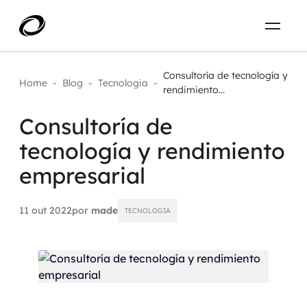
Sobre
PT-BR
Consultoría de tecnología y
Home
-
Blog
-
Tecnologia
-
rendimiento...
O que resolvemos
ENTRE EM CONTATO
Consultoría de
tecnología y rendimiento
Aplicar IA com impacto real
Projetos
empresarial
AI / Machine Learning
Carreira
IA Generativa
11 out 2022
por
made
TECNOLOGIA
Agentes de IA
Aceleradores de IA