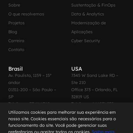
Sobre
Sustentação & FinOps
O que resolvemos
Data & Analytics
Projetos
Modernização de
Blog
Aplicações
Carreira
Cyber Security
Contato
Brasil
USA
Av. Paulista, 1159 – 15º
7345 W Sand Lake RD –
andar
Ste 210
01311-200 – São Paulo –
Office 373 – Orlando, FL
SP
32819 US
Telefone: +55 11 4560-
Telefone: +1 (407) 270-
2600
3065
Utilizamos cookies para melhorar sua experiência em
nosso site. Cookies essenciais são necessários para o
funcionamento do site. Você pode gerenciar suas
preferências ou aceitar todos os cookies.
Saiba mais