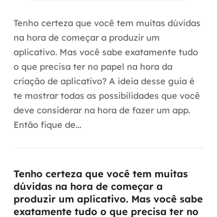
Automação inteligente
Tenho certeza que você tem muitas dúvidas
Integração de IA
na hora de começar a produzir um
RPA e hiperautomação
aplicativo. Mas você sabe exatamente tudo
o que precisa ter no papel na hora da
AI Day
criação de aplicativo? A ideia desse guia é
Transformar dados em decisão
te mostrar todas as possibilidades que você
deve considerar na hora de fazer um app.
Data Analytics
Então fique de...
Engenharia de dados
Data Platforms
Tenho certeza que você tem muitas
Business Intelligence
dúvidas na hora de começar a
produzir um aplicativo. Mas você sabe
Data Lakes & Warehouses
exatamente tudo o que precisa ter no