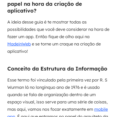
papel na hora da criação de
Governança de dados
aplicativo?
Modernização de aplicações
A ideia desse guia é te mostrar todas as
possibilidades que você deve considerar na hora de
Desenvolvimento web e mobile
fazer um app. Então fique de olho aqui na
Modernização tecnológica
MadeinWeb
e se torne um craque na criação de
aplicativo!
Arquitetura de soluções
Migração para Cloud
Conceito da Estrutura da Informação
Transformação digital
Esse termo foi vinculado pela primeira vez por R. S
Wurman lá no longínquo ano de 1976 e é usado
UX / UI design
quando se fala de organização dentro de um
espaço visual, isso serve para uma série de coisas,
Sustentar operações com eficiência
mas aqui, vamos nos focar exatamente em
mobile
Sustentação de aplicações
app
. É aqui que entramos no papel do arquiteto da