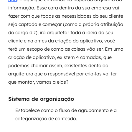
informação. Esse cara dentro da sua empresa vai
SRE / DevOps
fazer com que todas as necessidades do seu cliente
seja captada e começar (como a própria atribuição
Monitoramento 24x7
do cargo diz), irá arquitetar toda a ideia do seu
cliente e na antes da criação do aplicativo, você
Suporte a banco de dados
terá um escopo de como as coisas vão ser. Em uma
FinOps
criação de aplicativo, existem 4 camadas, que
podemos chamar assim, existentes dento da
Billing Cloud
arquitetura que o responsável por cria-las vai ter
que montar, vamos a elas?
Gestão de infraestrutura
Escalar com segurança
Sistema de organização
Pentest
Estabelece como o fluxo de agrupamento e a
categorização de conteúdo.
DevSecOps