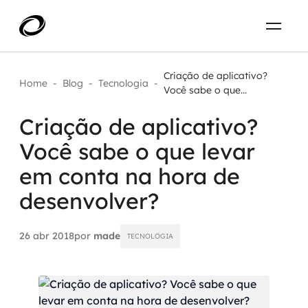
Sobre
PT-BR
Criação de aplicativo?
Home
-
Blog
-
Tecnologia
-
Você sabe o que...
O que resolvemos
ENTRE EM CONTATO
Criação de aplicativo?
Você sabe o que levar
Aplicar IA com impacto real
Projetos
em conta na hora de
AI / Machine Learning
desenvolver?
Carreira
IA Generativa
26 abr 2018
por
made
TECNOLOGIA
Agentes de IA
Aceleradores de IA