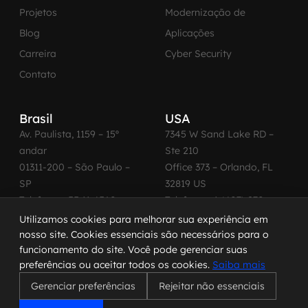
Projetos
Modernização de
Blog
Aplicações
Carreira
Cyber Security
Contato
Brasil
USA
Av. Paulista, 1159 – 15º
7345 W Sand Lake RD –
andar
Ste 210
01311-200 – São Paulo –
Office 373 – Orlando, FL
SP
32819 US
Telefone: +55 11 4560-
Telefone: +1 (407) 270-
2600
3065
Utilizamos cookies para melhorar sua experiência em
nosso site. Cookies essenciais são necessários para o
funcionamento do site. Você pode gerenciar suas
preferências ou aceitar todos os cookies.
Saiba mais
© 2026 MadeinWeb. Todos os direitos reservados.
Gerenciar preferências
Rejeitar não essenciais
Termo de Uso
|
Política de Privacidade
|