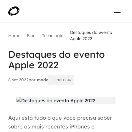
Sobre
PT-BR
Destaques do evento
Home
-
Blog
-
Tecnologia
-
Apple 2022
O que resolvemos
ENTRE EM CONTATO
Destaques do evento
Apple 2022
Aplicar IA com impacto real
Projetos
AI / Machine Learning
8 set 2022
por
made
TECNOLOGIA
Carreira
IA Generativa
Agentes de IA
Aqui está tudo o que você precisa saber
Aceleradores de IA
sobre os mais recentes iPhones e