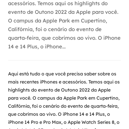
Automação inteligente
acessórios. Temos aqui os highlights do
evento de Outono 2022 da Apple para você.
Integração de IA
O campus da Apple Park em Cupertino,
RPA e hiperautomação
Califórnia, foi o cenário do evento de
quarta-feira, que cobrimos ao vivo. O iPhone
AI Day
14 e 14 Plus, o iPhone...
Transformar dados em decisão
Data Analytics
Aqui está tudo o que você precisa saber sobre os
Engenharia de dados
mais recentes iPhones e acessórios. Temos aqui os
highlights do evento de Outono 2022 da Apple
Data Platforms
para você.
O campus da Apple Park em Cupertino,
Califórnia, foi o cenário do evento de quarta-feira,
Business Intelligence
que cobrimos ao vivo. O iPhone 14 e 14 Plus, o
Data Lakes & Warehouses
iPhone 14 Pro e Pro Max, o Apple Watch Series 8, o