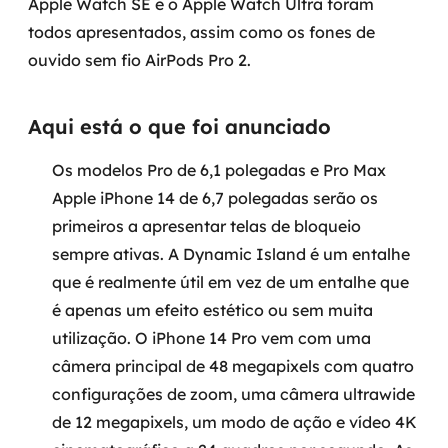
Apple Watch SE e o Apple Watch Ultra foram
Governança de dados
todos apresentados, assim como os fones de
ouvido sem fio AirPods Pro 2.
Modernização de aplicações
Desenvolvimento web e mobile
Aqui está o que foi anunciado
Modernização tecnológica
Os modelos Pro de 6,1 polegadas e Pro Max
Apple iPhone 14 de 6,7 polegadas serão os
Arquitetura de soluções
primeiros a apresentar telas de bloqueio
sempre ativas. A Dynamic Island é um entalhe
Migração para Cloud
que é realmente útil em vez de um entalhe que
Transformação digital
é apenas um efeito estético ou sem muita
utilização. O iPhone 14 Pro vem com uma
UX / UI design
câmera principal de 48 megapixels com quatro
configurações de zoom, uma câmera ultrawide
Sustentar operações com eficiência
de 12 megapixels, um modo de ação e vídeo 4K
Sustentação de aplicações