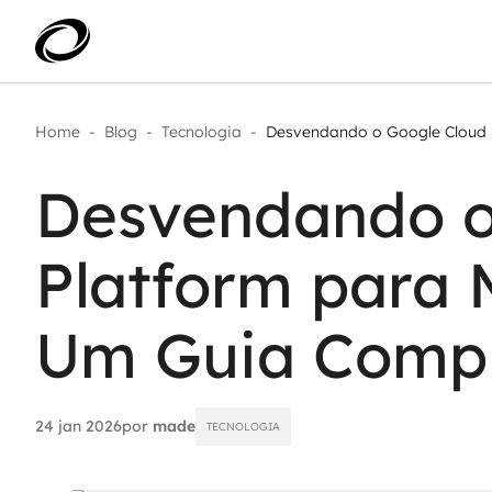
Home
-
Blog
-
Tecnologia
-
Desvendando o Google Cloud P
Aplicar IA com impacto real
AI 
Transformar dados em decisão
Desvendando o
IA 
Modernização de aplicações
Sustentar operações com
Age
eficiência
Platform para 
Ace
Escalar com segurança
Um Guia Comp
24 jan 2026
por
made
TECNOLOGIA