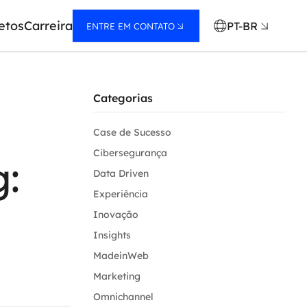
etos
Carreira
PT-BR
ENTRE EM CONTATO
Categorias
Case de Sucesso
Cibersegurança
g:
Data Driven
Experiência
Inovação
Insights
MadeinWeb
Marketing
Omnichannel