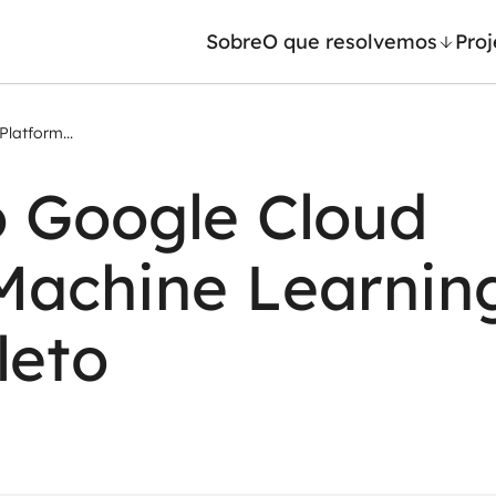
Sobre
O que resolvemos
Proj
latform...
/ Machine Learning
Automação inteligente
 Google Cloud
Generativa
Integração de IA
ntes de IA
RPA e hiperautomação
Machine Learnin
leradores de IA
AI Day
leto