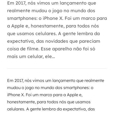
Automação inteligente
Em 2017, nós vimos um lançamento que
realmente mudou o jogo no mundo dos
Integração de IA
smartphones: o iPhone X. Foi um marco para
RPA e hiperautomação
a Apple e, honestamente, para todos nós
que usamos celulares. A gente lembra da
AI Day
expectativa, das novidades que pareciam
Transformar dados em decisão
coisa de filme. Esse aparelho não foi só
mais um celular, ele...
Data Analytics
Engenharia de dados
Em 2017, nós vimos um lançamento que realmente
Data Platforms
mudou o jogo no mundo dos smartphones: o
iPhone X. Foi um marco para a Apple e,
Business Intelligence
honestamente, para todos nós que usamos
Data Lakes & Warehouses
celulares. A gente lembra da expectativa, das