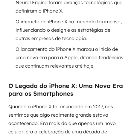
Neural Engine foram avanços tecnológicos que
definiram o iPhone X.
SRE / DevOps
O impacto do iPhone X no mercado foi imenso,
Monitoramento 24x7
influenciando o design e as estratégias de
outras empresas de tecnologia.
Suporte a banco de dados
O lançamento do iPhone X marcou o início de
FinOps
uma nova era para a Apple, ditando tendências
que continuam relevantes até hoje.
Billing Cloud
Gestão de infraestrutura
O Legado do iPhone X: Uma Nova Era
para os Smartphones
Escalar com segurança
Quando o iPhone X foi anunciado em 2017, nós
Pentest
sentimos que algo realmente grande estava
acontecendo. Era mais do que apenas um novo
DevSecOps
celular; era a celebração de uma década de