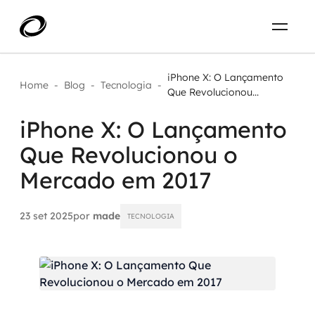
Sobre
PT-BR
iPhone X: O Lançamento
Home
-
Blog
-
Tecnologia
-
Que Revolucionou...
O que resolvemos
ENTRE EM CONTATO
iPhone X: O Lançamento
Que Revolucionou o
Aplicar IA com impacto real
Projetos
Mercado em 2017
AI / Machine Learning
Carreira
IA Generativa
23 set 2025
por
made
TECNOLOGIA
Agentes de IA
Aceleradores de IA