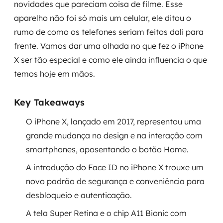
novidades que pareciam coisa de filme. Esse
Governança de dados
aparelho não foi só mais um celular, ele ditou o
rumo de como os telefones seriam feitos dali para
Modernização de aplicações
frente. Vamos dar uma olhada no que fez o iPhone
Desenvolvimento web e mobile
X ser tão especial e como ele ainda influencia o que
temos hoje em mãos.
Modernização tecnológica
Key Takeaways
Arquitetura de soluções
O iPhone X, lançado em 2017, representou uma
Migração para Cloud
grande mudança no design e na interação com
smartphones, aposentando o botão Home.
Transformação digital
A introdução do Face ID no iPhone X trouxe um
UX / UI design
novo padrão de segurança e conveniência para
desbloqueio e autenticação.
Sustentar operações com eficiência
A tela Super Retina e o chip A11 Bionic com
Sustentação de aplicações