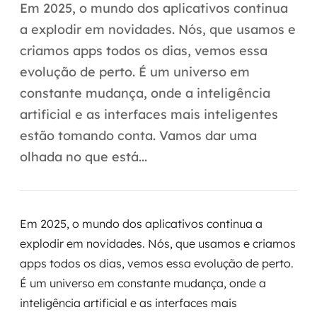
Automação inteligente
Em 2025, o mundo dos aplicativos continua
a explodir em novidades. Nós, que usamos e
Integração de IA
criamos apps todos os dias, vemos essa
RPA e hiperautomação
evolução de perto. É um universo em
constante mudança, onde a inteligência
AI Day
artificial e as interfaces mais inteligentes
Transformar dados em decisão
estão tomando conta. Vamos dar uma
olhada no que está...
Data Analytics
Engenharia de dados
Em 2025, o mundo dos aplicativos continua a
Data Platforms
explodir em novidades. Nós, que usamos e criamos
apps todos os dias, vemos essa evolução de perto.
Business Intelligence
É um universo em constante mudança, onde a
Data Lakes & Warehouses
inteligência artificial e as interfaces mais