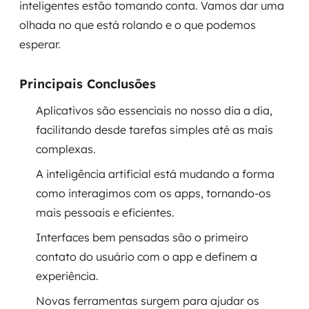
inteligentes estão tomando conta. Vamos dar uma
Governança de dados
olhada no que está rolando e o que podemos
esperar.
Modernização de aplicações
Desenvolvimento web e mobile
Principais Conclusões
Aplicativos são essenciais no nosso dia a dia,
Modernização tecnológica
facilitando desde tarefas simples até as mais
Arquitetura de soluções
complexas.
A inteligência artificial está mudando a forma
Migração para Cloud
como interagimos com os apps, tornando-os
Transformação digital
mais pessoais e eficientes.
Interfaces bem pensadas são o primeiro
UX / UI design
contato do usuário com o app e definem a
Sustentar operações com eficiência
experiência.
Novas ferramentas surgem para ajudar os
Sustentação de aplicações