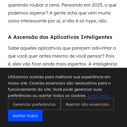
querendo roubar a cena. Pensando em 2025, o que
podemos esperar? A gente acha que vem muita
coisa interessante por aí, e não é só hype, não.
A Ascensão dos Aplicativos Inteligentes
Sabe aqueles aplicativos que parecem adivinhar o
que você quer antes mesmo de você pensar? Pois
é, eles vão ficar ainda mais espertos. A inteligência
artificial (IA) não é mais novidade, mas em 2025
Utilizamos cookies para melhorar sua experiência em
ela vai estar mais integrada do que nunca. Imagine
nosso site. Cookies essenciais são necessários para o
apps que aprendem seus hábitos, antecipam suas
funcionamento do site. Você pode gerenciar suas
necessidades e até sugerem soluções antes que
preferências ou aceitar todos os cookies.
Saiba mais
você perceba o problema. Isso significa menos
Gerenciar preferências
Rejeitar não essenciais
tempo clicando e mais tempo fazendo o que
Aceitar todos
realmente importa.