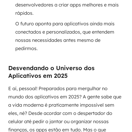
desenvolvedores a criar apps melhores e mais
rápidos.
SRE / DevOps
O futuro aponta para aplicativos ainda mais
Monitoramento 24x7
conectados e personalizados, que entendem
nossas necessidades antes mesmo de
Suporte a banco de dados
pedirmos.
FinOps
Desvendando o Universo dos
Billing Cloud
Aplicativos em 2025
Gestão de infraestrutura
E aí, pessoal! Preparados para mergulhar no
Escalar com segurança
mundo dos aplicativos em 2025? A gente sabe que
a vida moderna é praticamente impossível sem
Pentest
eles, né? Desde acordar com o despertador do
celular até pedir o jantar ou organizar nossas
DevSecOps
finanças, os apps estão em tudo. Mas o que