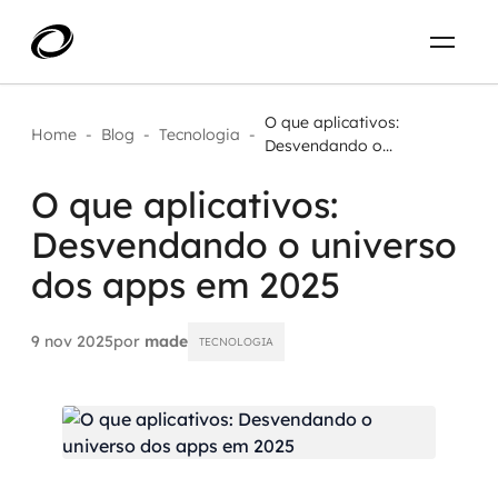
Sobre
PT-BR
O que aplicativos:
Home
-
Blog
-
Tecnologia
-
Desvendando o...
O que resolvemos
ENTRE EM CONTATO
O que aplicativos:
Desvendando o universo
Aplicar IA com impacto real
Projetos
dos apps em 2025
AI / Machine Learning
Carreira
IA Generativa
9 nov 2025
por
made
TECNOLOGIA
Agentes de IA
Aceleradores de IA