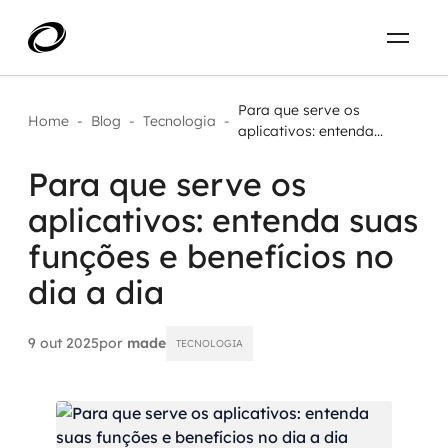
Sobre
PT-BR
Para que serve os
Home
-
Blog
-
Tecnologia
-
aplicativos: entenda...
O que resolvemos
ENTRE EM CONTATO
Para que serve os
aplicativos: entenda suas
Aplicar IA com impacto real
Projetos
funções e benefícios no
AI / Machine Learning
dia a dia
Carreira
IA Generativa
9 out 2025
por
made
TECNOLOGIA
Agentes de IA
Aceleradores de IA