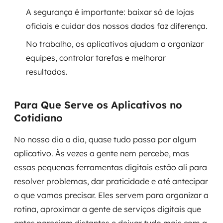
A segurança é importante: baixar só de lojas
SRE / DevOps
oficiais e cuidar dos nossos dados faz diferença.
No trabalho, os aplicativos ajudam a organizar
Monitoramento 24x7
equipes, controlar tarefas e melhorar
Suporte a banco de dados
resultados.
FinOps
Para Que Serve os Aplicativos no
Billing Cloud
Cotidiano
Gestão de infraestrutura
No nosso dia a dia, quase tudo passa por algum
aplicativo. Às vezes a gente nem percebe, mas
Escalar com segurança
essas pequenas ferramentas digitais estão ali para
resolver problemas, dar praticidade e até antecipar
Pentest
o que vamos precisar. Eles servem para organizar a
rotina, aproximar a gente de serviços digitais que
DevSecOps