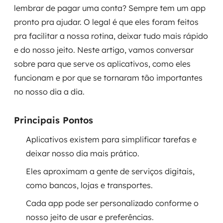
lembrar de pagar uma conta? Sempre tem um app
Governança de dados
pronto pra ajudar. O legal é que eles foram feitos
Modernização de aplicações
pra facilitar a nossa rotina, deixar tudo mais rápido
e do nosso jeito. Neste artigo, vamos conversar
Desenvolvimento web e mobile
sobre para que serve os aplicativos, como eles
funcionam e por que se tornaram tão importantes
Modernização tecnológica
no nosso dia a dia.
Arquitetura de soluções
Principais Pontos
Migração para Cloud
Aplicativos existem para simplificar tarefas e
Transformação digital
deixar nosso dia mais prático.
Eles aproximam a gente de serviços digitais,
UX / UI design
como bancos, lojas e transportes.
Sustentar operações com eficiência
Cada app pode ser personalizado conforme o
nosso jeito de usar e preferências.
Sustentação de aplicações