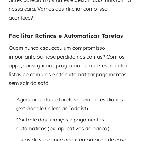
antes pareciam distantes e deixar tudo mais com a
MSS
nossa cara. Vamos destrinchar como isso
acontece?
Consultoria de segurança
Facilitar Rotinas e Automatizar Tarefas
Simulação de Phishing
Quem nunca esqueceu um compromisso
Segurança de aplicações e Cloud
importante ou ficou perdido nas contas? Com os
apps, conseguimos programar lembretes, montar
listas de compras e até automatizar pagamentos
sem sair do sofá.
Agendamento de tarefas e lembretes diários
(ex: Google Calendar, Todoist)
Controle das finanças e pagamentos
automáticos (ex: aplicativos de banco)
Listas de supermercado e automação de casa