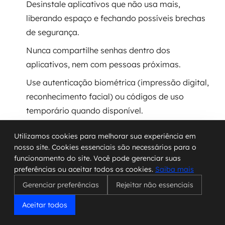
Desinstale aplicativos que não usa mais,
liberando espaço e fechando possíveis brechas
de segurança.
Nunca compartilhe senhas dentro dos
aplicativos, nem com pessoas próximas.
Use autenticação biométrica (impressão digital,
reconhecimento facial) ou códigos de uso
temporário quando disponível.
Utilizamos cookies para melhorar sua experiência em
Muitas ameaças digitais são evitadas com
nosso site. Cookies essenciais são necessários para o
funcionamento do site. Você pode gerenciar suas
pequenas ações e um olhar mais atento às
preferências ou aceitar todos os cookies.
Saiba mais
permissões e configurações dos aplicativos.
Gerenciar preferências
Rejeitar não essenciais
Aceitar todos
No final das contas, queremos aproveitar a
praticidade dos aplicativos mas sem abrir brechas