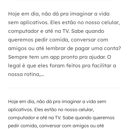
Automação inteligente
Hoje em dia, não dá pra imaginar a vida
Integração de IA
sem aplicativos. Eles estão no nosso celular,
RPA e hiperautomação
computador e até na TV. Sabe quando
queremos pedir comida, conversar com
AI Day
amigos ou até lembrar de pagar uma conta?
Transformar dados em decisão
Sempre tem um app pronto pra ajudar. O
legal é que eles foram feitos pra facilitar a
Data Analytics
nossa rotina,...
Engenharia de dados
Data Platforms
Hoje em dia, não dá pra imaginar a vida sem
Business Intelligence
aplicativos. Eles estão no nosso celular,
computador e até na TV. Sabe quando queremos
Data Lakes & Warehouses
pedir comida, conversar com amigos ou até