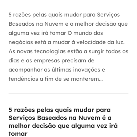
Automação inteligente
5 razões pelas quais mudar para Serviços
Integração de IA
Baseados na Nuvem é a melhor decisão que
RPA e hiperautomação
alguma vez irá tomar O mundo dos
negócios está a mudar à velocidade da luz.
AI Day
As novas tecnologias estão a surgir todos os
Transformar dados em decisão
dias e as empresas precisam de
acompanhar as últimas inovações e
Data Analytics
tendências a fim de se manterem...
Engenharia de dados
Data Platforms
5 razões pelas quais mudar para
Business Intelligence
Serviços Baseados na Nuvem é a
melhor decisão que alguma vez irá
Data Lakes & Warehouses
tomar