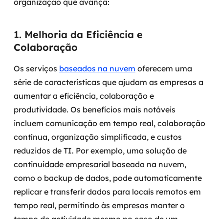
organização que avança:
SRE / DevOps
1. Melhoria da Eficiência e
Monitoramento 24x7
Colaboração
Suporte a banco de dados
Os serviços
baseados na nuvem
oferecem uma
série de características que ajudam as empresas a
FinOps
aumentar a eficiência, colaboração e
produtividade. Os benefícios mais notáveis
Billing Cloud
incluem comunicação em tempo real, colaboração
Gestão de infraestrutura
contínua, organização simplificada, e custos
reduzidos de TI. Por exemplo, uma solução de
Escalar com segurança
continuidade empresarial baseada na nuvem,
como o backup de dados, pode automaticamente
Pentest
replicar e transferir dados para locais remotos em
tempo real, permitindo às empresas manter o
DevSecOps