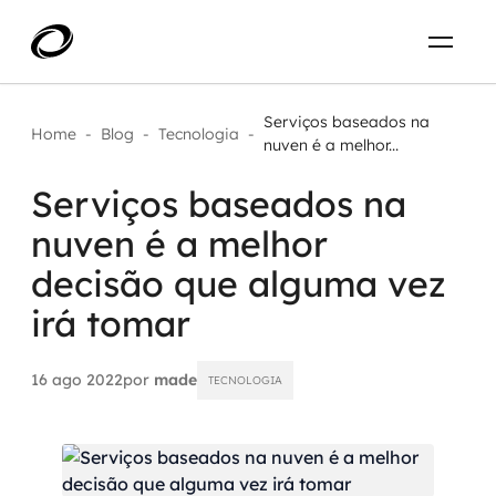
Sobre
PT-BR
Serviços baseados na
Home
-
Blog
-
Tecnologia
-
nuven é a melhor...
O que resolvemos
ENTRE EM CONTATO
Serviços baseados na
nuven é a melhor
Aplicar IA com impacto real
Projetos
decisão que alguma vez
AI / Machine Learning
irá tomar
Carreira
IA Generativa
16 ago 2022
por
made
TECNOLOGIA
Agentes de IA
Aceleradores de IA