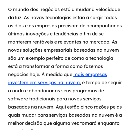
Governança de dados
O mundo dos negócios está a mudar à velocidade
da luz. As novas tecnologias estão a surgir todos
Modernização de aplicações
os dias e as empresas precisam de acompanhar as
últimas inovações e tendências a fim de se
Desenvolvimento web e mobile
manterem rentáveis e relevantes no mercado. As
Modernização tecnológica
novas soluções empresariais baseadas na nuvem
são um exemplo perfeito de como a tecnologia
Arquitetura de soluções
está a transformar a forma como fazemos
negócios hoje. À medida que
mais empresas
Migração para Cloud
investem em serviços na nuvem
, é tempo de seguir
Transformação digital
a onda e abandonar os seus programas de
software tradicionais para novos serviços
UX / UI design
baseados na nuvem. Aqui estão cinco razões pelas
quais mudar para serviços baseados na nuvem é a
Sustentar operações com eficiência
melhor decisão que alguma vez tomará enquanto
Sustentação de aplicações