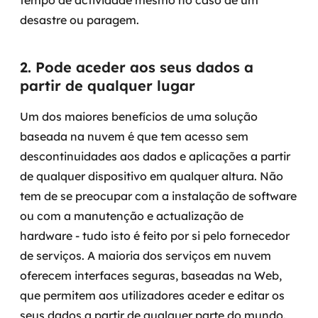
tempo de actividade mesmo no caso de um
MSS
desastre ou paragem.
Consultoria de segurança
2. Pode aceder aos seus dados a
Simulação de Phishing
partir de qualquer lugar
Segurança de aplicações e Cloud
Um dos maiores benefícios de uma solução
baseada na nuvem é que tem acesso sem
descontinuidades aos dados e aplicações a partir
de qualquer dispositivo em qualquer altura. Não
tem de se preocupar com a instalação de software
ou com a manutenção e actualização de
hardware - tudo isto é feito por si pelo fornecedor
de serviços. A maioria dos serviços em nuvem
oferecem interfaces seguras, baseadas na Web,
que permitem aos utilizadores aceder e editar os
seus dados a partir de qualquer parte do mundo.