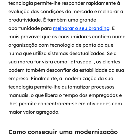
tecnologia permite-lhe responder rapidamente à
MSS
evolução das condições do mercado e melhorar a
produtividade. É também uma grande
Consultoria de segurança
oportunidade para
melhorar o seu branding
.
É
Simulação de Phishing
mais provável que os consumidores confiem numa
organização com tecnologia de ponta do que
Segurança de aplicações e Cloud
numa que utiliza sistemas desatualizados. Se a
sua marca for vista como "atrasada", os clientes
podem também desconfiar da estabilidade da sua
empresa.
Finalmente, a modernização da sua
tecnologia permite-lhe automatizar processos
manuais, o que libera o tempo dos empregados e
lhes permite concentrarem-se em atividades com
maior valor agregado.
Como conseguir uma modernização