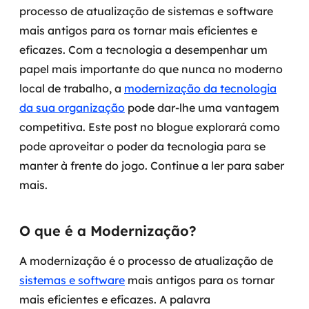
processo de atualização de sistemas e software
Governança de dados
mais antigos para os tornar mais eficientes e
Modernização de aplicações
eficazes. Com a tecnologia a desempenhar um
papel mais importante do que nunca no moderno
Desenvolvimento web e mobile
local de trabalho, a
modernização da tecnologia
da sua organização
pode dar-lhe uma vantagem
Modernização tecnológica
competitiva.
Este post no blogue explorará como
Arquitetura de soluções
pode aproveitar o poder da tecnologia para se
manter à frente do jogo. Continue a ler para saber
Migração para Cloud
mais.
Transformação digital
O que é a Modernização?
UX / UI design
A modernização é o processo de atualização de
Sustentar operações com eficiência
sistemas e software
mais antigos para os tornar
mais eficientes e eficazes. A palavra
Sustentação de aplicações