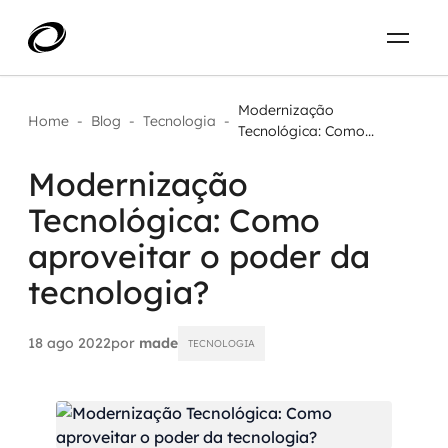
Sobre
PT-BR
Modernização
Home
-
Blog
-
Tecnologia
-
Tecnológica: Como...
O que resolvemos
ENTRE EM CONTATO
Modernização
Tecnológica: Como
Aplicar IA com impacto real
Projetos
aproveitar o poder da
AI / Machine Learning
tecnologia?
Carreira
IA Generativa
18 ago 2022
por
made
TECNOLOGIA
Agentes de IA
Aceleradores de IA