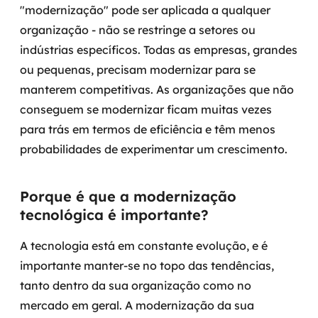
"modernização" pode ser aplicada a qualquer
organização - não se restringe a setores ou
SRE / DevOps
indústrias específicos. Todas as empresas, grandes
Monitoramento 24x7
ou pequenas, precisam modernizar para se
manterem competitivas.
As organizações que não
Suporte a banco de dados
conseguem se modernizar ficam muitas vezes
para trás em termos de eficiência e têm menos
FinOps
probabilidades de experimentar um crescimento.
Billing Cloud
Porque é que a modernização
Gestão de infraestrutura
tecnológica é importante?
Escalar com segurança
A tecnologia está em constante evolução, e é
Pentest
importante manter-se no topo das tendências,
tanto dentro da sua organização como no
DevSecOps
mercado em geral.
A modernização da sua