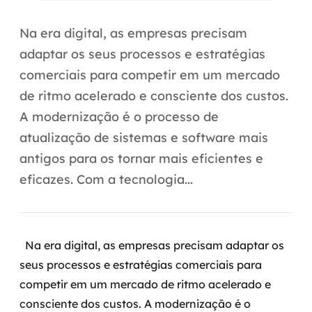
Automação inteligente
Na era digital, as empresas precisam
Integração de IA
adaptar os seus processos e estratégias
RPA e hiperautomação
comerciais para competir em um mercado
de ritmo acelerado e consciente dos custos.
AI Day
A modernização é o processo de
Transformar dados em decisão
atualização de sistemas e software mais
antigos para os tornar mais eficientes e
Data Analytics
eficazes. Com a tecnologia...
Engenharia de dados
Data Platforms
Na era digital, as empresas precisam adaptar os
Business Intelligence
seus processos e estratégias comerciais para
competir em um mercado de ritmo acelerado e
Data Lakes & Warehouses
consciente dos custos.
A modernização é o