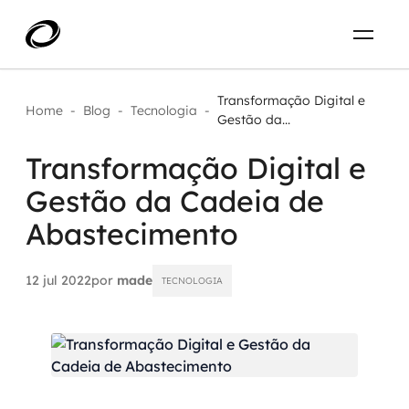
Sobre
PT-BR
Transformação Digital e
Home
-
Blog
-
Tecnologia
-
Gestão da...
O que resolvemos
ENTRE EM CONTATO
Transformação Digital e
Gestão da Cadeia de
Aplicar IA com impacto real
Projetos
Abastecimento
AI / Machine Learning
Carreira
IA Generativa
12 jul 2022
por
made
TECNOLOGIA
Agentes de IA
Aceleradores de IA