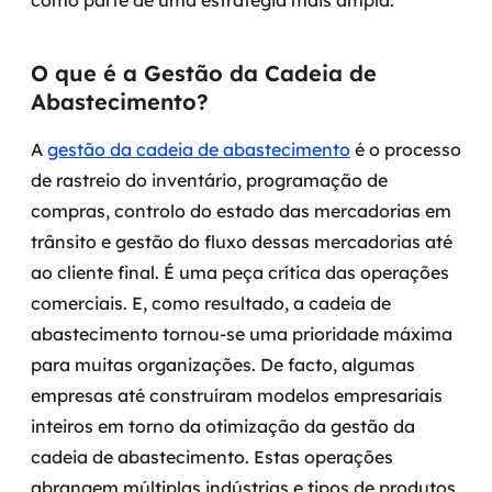
como parte de uma estratégia mais ampla.
SRE / DevOps
O que é a Gestão da Cadeia de
Abastecimento?
Monitoramento 24x7
A
gestão da cadeia de abastecimento
é o processo
Suporte a banco de dados
de rastreio do inventário, programação de
FinOps
compras, controlo do estado das mercadorias em
trânsito e gestão do fluxo dessas mercadorias até
Billing Cloud
ao cliente final.
É uma peça crítica das operações
comerciais. E, como resultado, a cadeia de
Gestão de infraestrutura
abastecimento tornou-se uma prioridade máxima
Escalar com segurança
para muitas organizações. De facto, algumas
empresas até construíram modelos empresariais
Pentest
inteiros em torno da otimização da gestão da
cadeia de abastecimento. Estas operações
DevSecOps
abrangem múltiplas indústrias e tipos de produtos,