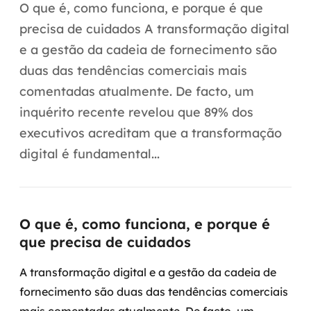
Automação inteligente
O que é, como funciona, e porque é que
precisa de cuidados A transformação digital
Integração de IA
e a gestão da cadeia de fornecimento são
RPA e hiperautomação
duas das tendências comerciais mais
comentadas atualmente. De facto, um
AI Day
inquérito recente revelou que 89% dos
Transformar dados em decisão
executivos acreditam que a transformação
digital é fundamental...
Data Analytics
Engenharia de dados
O que é, como funciona, e porque é
Data Platforms
que precisa de cuidados
Business Intelligence
A transformação digital e a gestão da cadeia de
fornecimento são duas das tendências comerciais
Data Lakes & Warehouses