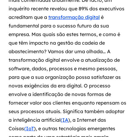
mais comentadas atualmente.
De facto, um
Governança de dados
inquérito recente revelou que 89% dos executivos
acreditam que a
transformação digital
é
Modernização de aplicações
fundamental para o sucesso futuro da sua
empresa. Mas quais são estes termos, e como é
Desenvolvimento web e mobile
que têm impacto na gestão da cadeia de
Modernização tecnológica
abastecimento? Vamos dar uma olhada… A
transformação digital envolve a atualização de
Arquitetura de soluções
software, dados, processos e mesmo pessoas,
para que a sua organização possa satisfazer as
Migração para Cloud
novas exigências da era digital.
O processo
Transformação digital
envolve a identificação de novas formas de
fornecer valor aos clientes enquanto repensam os
UX / UI design
seus processos atuais. Significa também adoptar
a inteligência artificial
(IA
), a Internet das
Sustentar operações com eficiência
Coisas
(IoT
), e outras tecnologias emergentes
Sustentação de aplicações