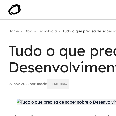
Home
-
Blog
-
Tecnologia
-
Tudo o que precisa de saber so
Aplicar IA com impacto real
AI 
Transformar dados em decisão
Tudo o que pre
IA 
Modernização de aplicações
Sustentar operações com
Age
eficiência
Desenvolvimen
Ace
Escalar com segurança
29 nov 2022
por
made
TECNOLOGIA