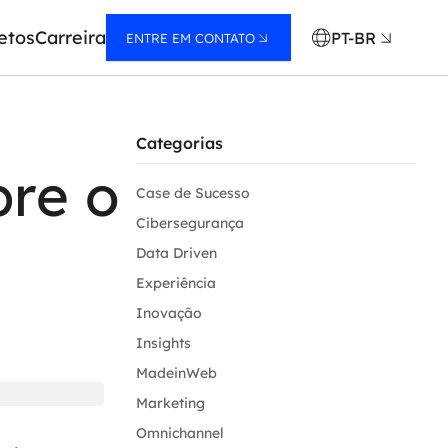
etos
Carreira
PT-BR
ENTRE EM CONTATO
Categorias
bre o
Case de Sucesso
Cibersegurança
Data Driven
Experiência
Inovação
Insights
MadeinWeb
Marketing
Omnichannel