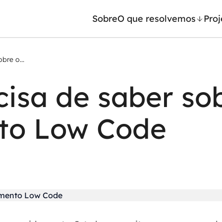
Sobre
O que resolvemos
Proj
bre o...
/ Machine Learning
Automação inteligente
cisa de saber so
Generativa
Integração de IA
ntes de IA
RPA e hiperautomação
to Low Code
leradores de IA
AI Day