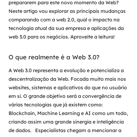
prepararem para este novo momento da Web?
Governança de dados
Neste artigo vou explorar as principais mudanças
comparando com a web 2.0, qual o impacto na
Modernização de aplicações
tecnologia atual da sua empresa e aplicações da
Desenvolvimento web e mobile
web 3.0 para os negócios. Aproveite a leitura!
Modernização tecnológica
O que realmente é a Web 3.0?
Arquitetura de soluções
A Web 3.0 representa a evolução e potencializa a
Migração para Cloud
descentralização da Web. Focada muito mais nos
websites, sistemas e aplicativos do que no usuário
Transformação digital
em si. O grande objetivo será a convergência de
várias tecnologias que já existem como:
UX / UI design
Blockchain, Machine Learning e AI como um todo,
criando assim uma grande sinergia e inteligência
Sustentar operações com eficiência
de dados.
Especialistas chegam a mencionar a
Sustentação de aplicações