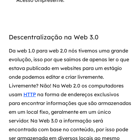
Acesso onipresente.
MSS
Consultoria de segurança
Simulação de Phishing
Descentralização na Web 3.0
Segurança de aplicações e Cloud
Da web 1.0 para web 2.0 nós tivemos uma grande
evolução, isso por que saímos de apenas ler o que
estava publicado em websites para um estágio
onde podemos editar e criar livremente.
Livremente? Não! Na Web 2.0 os computadores
usam
HTTP
na forma de endereços exclusivos
para encontrar informações que são armazenadas
em um local fixo, geralmente em um único
servidor.
Na Web 3.0 a informação será
encontrada com base no conteúdo, por isso pode
ser armazenada em diversos locais ao mesmo