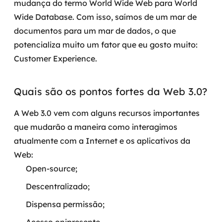
mudança do termo World Wide Web para World
Wide Database. Com isso, saímos de um mar de
SRE / DevOps
documentos para um mar de dados, o que
potencializa muito um fator que eu gosto muito:
Monitoramento 24x7
Customer Experience.
Suporte a banco de dados
Quais são os pontos fortes da Web 3.0?
FinOps
A Web 3.0 vem com alguns recursos importantes
Billing Cloud
que mudarão a maneira como interagimos
Gestão de infraestrutura
atualmente com a Internet e os aplicativos da
Web:
Escalar com segurança
Open-source;
Pentest
Descentralizado;
Dispensa permissão;
DevSecOps