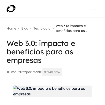
Sobre
PT-BR
Web 3.0: impacto e
Home
-
Blog
-
Tecnologia
-
benefícios para as...
O que resolvemos
ENTRE EM CONTATO
Web 3.0: impacto e
benefícios para as
Aplicar IA com impacto real
Projetos
empresas
AI / Machine Learning
Carreira
IA Generativa
10 mai 2022
por
made
TECNOLOGIA
Agentes de IA
Aceleradores de IA