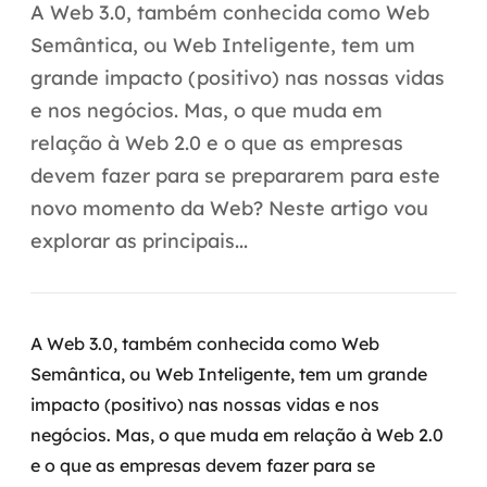
Automação inteligente
A Web 3.0, também conhecida como Web
Semântica, ou Web Inteligente, tem um
Integração de IA
grande impacto (positivo) nas nossas vidas
RPA e hiperautomação
e nos negócios. Mas, o que muda em
relação à Web 2.0 e o que as empresas
AI Day
devem fazer para se prepararem para este
Transformar dados em decisão
novo momento da Web? Neste artigo vou
explorar as principais...
Data Analytics
Engenharia de dados
A Web 3.0, também conhecida como Web
Data Platforms
Semântica, ou Web Inteligente, tem um grande
impacto (positivo) nas nossas vidas e nos
Business Intelligence
negócios. Mas, o que muda em relação à Web 2.0
Data Lakes & Warehouses
e o que as empresas devem fazer para se