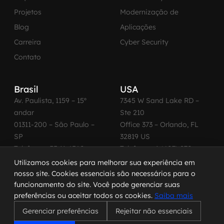
Projetos
Modernização de
Blog
Aplicações
Carreira
Cyber Security
Contato
Brasil
USA
Av. Paulista, 1159 – 15º
7345 W Sand Lake RD –
andar
Ste 210
01311-200 – São Paulo –
Office 373 – Orlando, FL
SP
32819 US
Telefone: +55 11 4560-
Telefone: +1 (407) 270-
2600
3065
Utilizamos cookies para melhorar sua experiência em
nosso site. Cookies essenciais são necessários para o
funcionamento do site. Você pode gerenciar suas
preferências ou aceitar todos os cookies.
Saiba mais
© 2026 MadeinWeb. Todos os direitos reservados.
Gerenciar preferências
Rejeitar não essenciais
Termo de Uso
|
Política de Privacidade
|