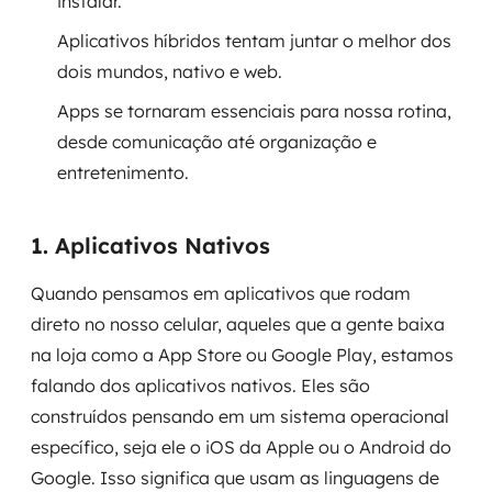
instalar.
Aplicativos híbridos tentam juntar o melhor dos
SRE / DevOps
dois mundos, nativo e web.
Monitoramento 24x7
Apps se tornaram essenciais para nossa rotina,
desde comunicação até organização e
Suporte a banco de dados
entretenimento.
FinOps
1. Aplicativos Nativos
Billing Cloud
Quando pensamos em aplicativos que rodam
Gestão de infraestrutura
direto no nosso celular, aqueles que a gente baixa
na loja como a App Store ou Google Play, estamos
Escalar com segurança
falando dos aplicativos nativos. Eles são
Pentest
construídos pensando em um sistema operacional
específico, seja ele o iOS da Apple ou o Android do
DevSecOps
Google. Isso significa que usam as linguagens de