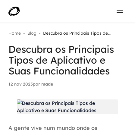
Sobre
PT-BR
Home
-
Blog
-
Descubra os Principais Tipos de...
Descubra os Principais
O que resolvemos
ENTRE EM CONTATO
Tipos de Aplicativo e
Aplicar IA com impacto real
Projetos
Suas Funcionalidades
AI / Machine Learning
12 nov 2025
por
made
Carreira
IA Generativa
Agentes de IA
Aceleradores de IA
A gente vive num mundo onde os