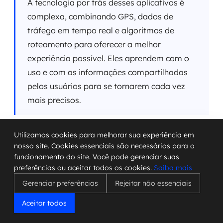
A tecnologia por trás desses aplicativos é
complexa, combinando GPS, dados de
tráfego em tempo real e algoritmos de
roteamento para oferecer a melhor
experiência possível. Eles aprendem com o
uso e com as informações compartilhadas
pelos usuários para se tornarem cada vez
mais precisos.
Podemos listar algumas funcionalidades chave que
Utilizamos cookies para melhorar sua experiência em
nosso site. Cookies essenciais são necessários para o
encontramos nesses aplicativos:
funcionamento do site. Você pode gerenciar suas
preferências ou aceitar todos os cookies.
Saiba mais
Roteamento:
Criação de trajetos otimizados
Gerenciar preferências
Rejeitar não essenciais
para diferentes modais (carro, transporte
público, a pé, bicicleta).
Aceitar todos
Informações de Trânsito:
Atualizações em