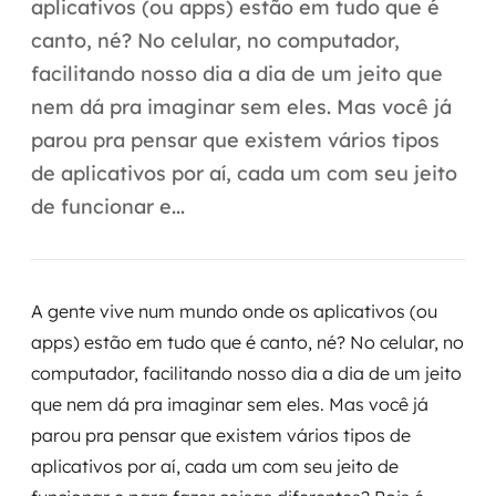
Automação inteligente
aplicativos (ou apps) estão em tudo que é
canto, né? No celular, no computador,
Integração de IA
facilitando nosso dia a dia de um jeito que
RPA e hiperautomação
nem dá pra imaginar sem eles. Mas você já
parou pra pensar que existem vários tipos
AI Day
de aplicativos por aí, cada um com seu jeito
de funcionar e...
Transformar dados em decisão
Data Analytics
A gente vive num mundo onde os aplicativos (ou
Engenharia de dados
apps) estão em tudo que é canto, né? No celular, no
Data Platforms
computador, facilitando nosso dia a dia de um jeito
que nem dá pra imaginar sem eles. Mas você já
Business Intelligence
parou pra pensar que existem vários tipos de
aplicativos por aí, cada um com seu jeito de
Data Lakes & Warehouses