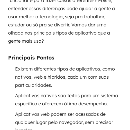
funcionar e para fazer coisas diferentes? Pois é,
Governança de dados
entender essas diferenças pode ajudar a gente a
usar melhor a tecnologia, seja pra trabalhar,
Modernização de aplicações
estudar ou só pra se divertir. Vamos dar uma
olhada nos principais tipos de aplicativo que a
Desenvolvimento web e mobile
gente mais usa?
Modernização tecnológica
Principais Pontos
Arquitetura de soluções
Existem diferentes tipos de aplicativos, como
Migração para Cloud
nativos, web e híbridos, cada um com suas
particularidades.
Transformação digital
Aplicativos nativos são feitos para um sistema
UX / UI design
específico e oferecem ótimo desempenho.
Aplicativos web podem ser acessados de
Sustentar operações com eficiência
qualquer lugar pelo navegador, sem precisar
Sustentação de aplicações