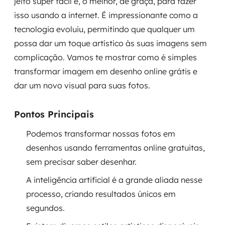
jeito super fácil e, o melhor, de graça, para fazer
Governança de dados
isso usando a internet. É impressionante como a
tecnologia evoluiu, permitindo que qualquer um
Modernização de aplicações
possa dar um toque artístico às suas imagens sem
complicação. Vamos te mostrar como é simples
Desenvolvimento web e mobile
transformar imagem em desenho online grátis e
Modernização tecnológica
dar um novo visual para suas fotos.
Arquitetura de soluções
Pontos Principais
Migração para Cloud
Podemos transformar nossas fotos em
desenhos usando ferramentas online gratuitas,
Transformação digital
sem precisar saber desenhar.
UX / UI design
A inteligência artificial é a grande aliada nesse
processo, criando resultados únicos em
Sustentar operações com eficiência
segundos.
Sustentação de aplicações