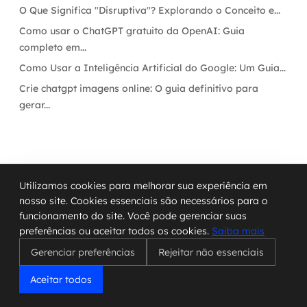
O Que Significa "Disruptiva"? Explorando o Conceito e...
Como usar o ChatGPT gratuito da OpenAI: Guia
completo em...
Como Usar a Inteligência Artificial do Google: Um Guia...
Crie chatgpt imagens online: O guia definitivo para
gerar...
Utilizamos cookies para melhorar sua experiência em
nosso site. Cookies essenciais são necessários para o
funcionamento do site. Você pode gerenciar suas
Posts relacionados
preferências ou aceitar todos os cookies.
Saiba mais
Continue lendo sobre temas similares
Gerenciar preferências
Rejeitar não essenciais
Aceitar todos