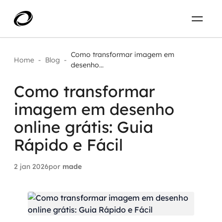
Sobre
PT-BR
Como transformar imagem em
Home
-
Blog
-
desenho...
O que resolvemos
ENTRE EM CONTATO
Como transformar
imagem em desenho
Aplicar IA com impacto real
Projetos
online grátis: Guia
AI / Machine Learning
Rápido e Fácil
Carreira
IA Generativa
2 jan 2026
por
made
Agentes de IA
Aceleradores de IA