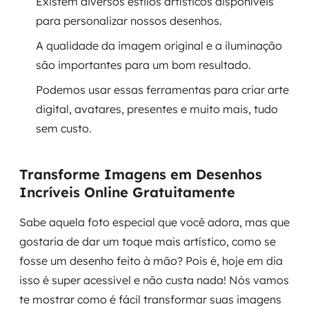
Existem diversos estilos artísticos disponíveis
para personalizar nossos desenhos.
SRE / DevOps
A qualidade da imagem original e a iluminação
Monitoramento 24x7
são importantes para um bom resultado.
Podemos usar essas ferramentas para criar arte
Suporte a banco de dados
digital, avatares, presentes e muito mais, tudo
FinOps
sem custo.
Billing Cloud
Transforme Imagens em Desenhos
Incríveis Online Gratuitamente
Gestão de infraestrutura
Sabe aquela foto especial que você adora, mas que
Escalar com segurança
gostaria de dar um toque mais artístico, como se
Pentest
fosse um desenho feito à mão? Pois é, hoje em dia
isso é super acessível e não custa nada! Nós vamos
DevSecOps
te mostrar como é fácil transformar suas imagens