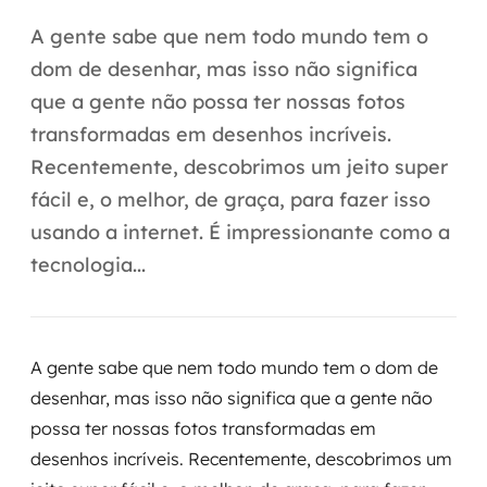
Automação inteligente
A gente sabe que nem todo mundo tem o
Integração de IA
dom de desenhar, mas isso não significa
que a gente não possa ter nossas fotos
RPA e hiperautomação
transformadas em desenhos incríveis.
AI Day
Recentemente, descobrimos um jeito super
fácil e, o melhor, de graça, para fazer isso
Transformar dados em decisão
usando a internet. É impressionante como a
Data Analytics
tecnologia...
Engenharia de dados
Data Platforms
A gente sabe que nem todo mundo tem o dom de
desenhar, mas isso não significa que a gente não
Business Intelligence
possa ter nossas fotos transformadas em
desenhos incríveis. Recentemente, descobrimos um
Data Lakes & Warehouses