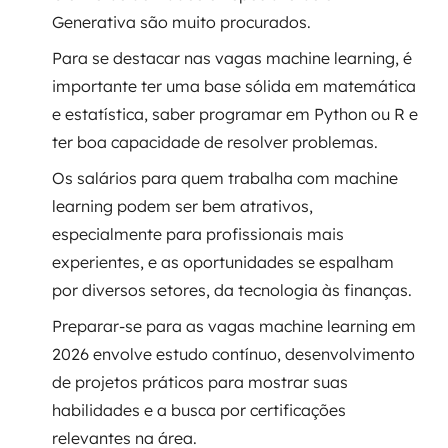
Generativa são muito procurados.
SRE / DevOps
Para se destacar nas vagas machine learning, é
importante ter uma base sólida em matemática
Monitoramento 24x7
e estatística, saber programar em Python ou R e
Suporte a banco de dados
ter boa capacidade de resolver problemas.
Os salários para quem trabalha com machine
FinOps
learning podem ser bem atrativos,
Billing Cloud
especialmente para profissionais mais
experientes, e as oportunidades se espalham
Gestão de infraestrutura
por diversos setores, da tecnologia às finanças.
Preparar-se para as vagas machine learning em
Escalar com segurança
2026 envolve estudo contínuo, desenvolvimento
Pentest
de projetos práticos para mostrar suas
habilidades e a busca por certificações
DevSecOps
relevantes na área.