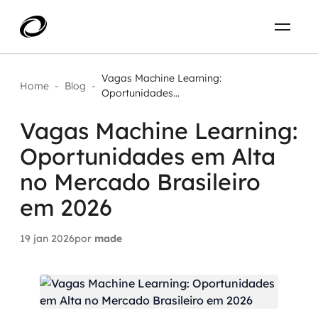
Sobre
PT-BR
Vagas Machine Learning:
Home
-
Blog
-
Oportunidades...
O que resolvemos
ENTRE EM CONTATO
Vagas Machine Learning:
Oportunidades em Alta
Aplicar IA com impacto real
Projetos
no Mercado Brasileiro
AI / Machine Learning
em 2026
Carreira
IA Generativa
19 jan 2026
por
made
Agentes de IA
Aceleradores de IA