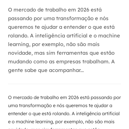
Automação inteligente
O mercado de trabalho em 2026 está
Integração de IA
passando por uma transformação e nós
queremos te ajudar a entender o que está
RPA e hiperautomação
rolando. A inteligência artificial e o machine
AI Day
learning, por exemplo, não são mais
novidade, mas sim ferramentas que estão
Transformar dados em decisão
mudando como as empresas trabalham. A
Data Analytics
gente sabe que acompanhar...
Engenharia de dados
Data Platforms
O mercado de trabalho em 2026 está passando por
uma transformação e nós queremos te ajudar a
Business Intelligence
entender o que está rolando. A inteligência artificial
e o machine learning, por exemplo, não são mais
Data Lakes & Warehouses