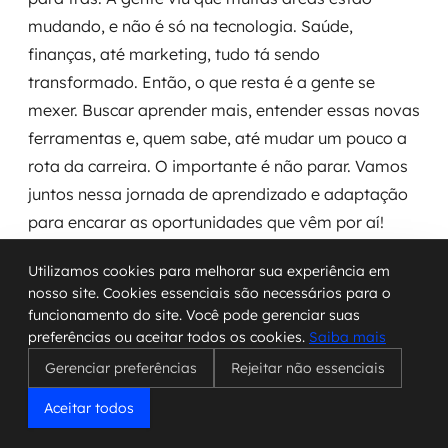
mudando, e não é só na tecnologia. Saúde,
finanças, até marketing, tudo tá sendo
transformado. Então, o que resta é a gente se
mexer. Buscar aprender mais, entender essas novas
ferramentas e, quem sabe, até mudar um pouco a
rota da carreira. O importante é não parar. Vamos
juntos nessa jornada de aprendizado e adaptação
para encarar as oportunidades que vêm por aí!
Utilizamos cookies para melhorar sua experiência em
Perguntas Frequentes
nosso site. Cookies essenciais são necessários para o
funcionamento do site. Você pode gerenciar suas
preferências ou aceitar todos os cookies.
Saiba mais
O que é Machine Learning e por que está
tão em alta?
Gerenciar preferências
Rejeitar não essenciais
Machine Learning, ou aprendizado de máquina, é
Aceitar todos
como ensinar computadores a aprenderem