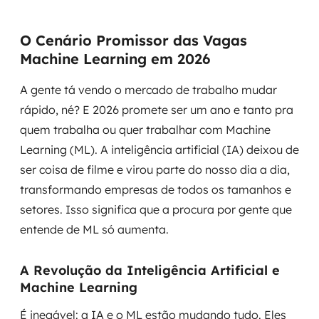
MSS
O Cenário Promissor das Vagas
Consultoria de segurança
Machine Learning em 2026
Simulação de Phishing
A gente tá vendo o mercado de trabalho mudar
rápido, né? E 2026 promete ser um ano e tanto pra
Segurança de aplicações e Cloud
quem trabalha ou quer trabalhar com Machine
Learning (ML). A inteligência artificial (IA) deixou de
ser coisa de filme e virou parte do nosso dia a dia,
transformando empresas de todos os tamanhos e
setores. Isso significa que a procura por gente que
entende de ML só aumenta.
A Revolução da Inteligência Artificial e
Machine Learning
É inegável: a IA e o ML estão mudando tudo. Eles