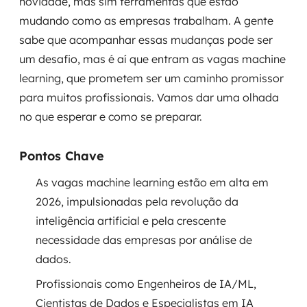
novidade, mas sim ferramentas que estão
Governança de dados
mudando como as empresas trabalham. A gente
sabe que acompanhar essas mudanças pode ser
Modernização de aplicações
um desafio, mas é aí que entram as vagas machine
learning, que prometem ser um caminho promissor
Desenvolvimento web e mobile
para muitos profissionais. Vamos dar uma olhada
Modernização tecnológica
no que esperar e como se preparar.
Arquitetura de soluções
Pontos Chave
Migração para Cloud
As vagas machine learning estão em alta em
2026, impulsionadas pela revolução da
Transformação digital
inteligência artificial e pela crescente
necessidade das empresas por análise de
UX / UI design
dados.
Sustentar operações com eficiência
Profissionais como Engenheiros de IA/ML,
Cientistas de Dados e Especialistas em IA
Sustentação de aplicações