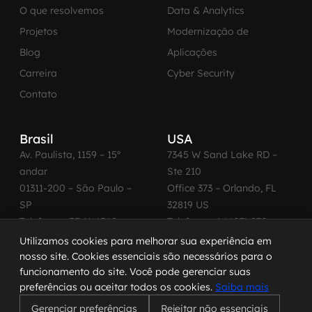
O que resolvemos
Data & Analytics
Projetos
Modernização de
Blog
Aplicações
Carreira
Cyber Security
Contato
Brasil
USA
Av. Paulista, 1159 – 15º
7345 W Sand Lake RD –
andar
Ste 210
01311-200 – São Paulo –
Office 373 – Orlando, FL
SP
32819 US
Telefone: +55 11 4560-
Telefone: +1 (407) 270-
2600
3065
Utilizamos cookies para melhorar sua experiência em
nosso site. Cookies essenciais são necessários para o
funcionamento do site. Você pode gerenciar suas
preferências ou aceitar todos os cookies.
Saiba mais
© 2026 MadeinWeb. Todos os direitos reservados.
Gerenciar preferências
Rejeitar não essenciais