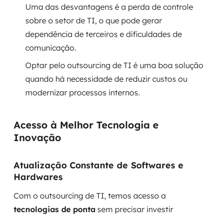
Uma das desvantagens é a perda de controle
sobre o setor de TI, o que pode gerar
SRE / DevOps
dependência de terceiros e dificuldades de
Monitoramento 24x7
comunicação.
Optar pelo outsourcing de TI é uma boa solução
Suporte a banco de dados
quando há necessidade de reduzir custos ou
FinOps
modernizar processos internos.
Billing Cloud
Acesso à Melhor Tecnologia e
Gestão de infraestrutura
Inovação
Escalar com segurança
Atualização Constante de Softwares e
Hardwares
Pentest
Com o outsourcing de TI, temos acesso a
DevSecOps
tecnologias de ponta
sem precisar investir