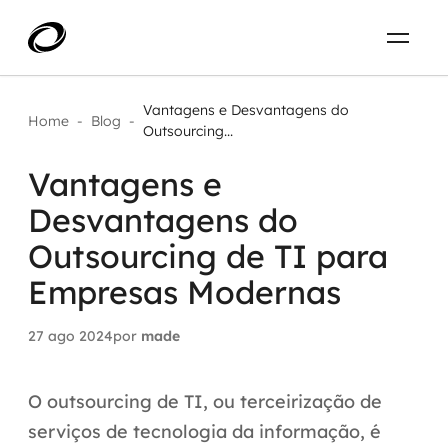
Sobre
PT-BR
Vantagens e Desvantagens do
Home
-
Blog
-
Outsourcing...
O que resolvemos
ENTRE EM CONTATO
Vantagens e
Desvantagens do
Aplicar IA com impacto real
Projetos
Outsourcing de TI para
AI / Machine Learning
Empresas Modernas
Carreira
IA Generativa
27 ago 2024
por
made
Agentes de IA
O outsourcing de TI, ou terceirização de
Aceleradores de IA
serviços de tecnologia da informação, é