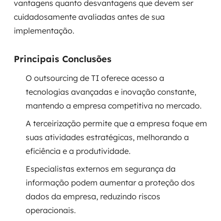
vantagens quanto desvantagens que devem ser
Governança de dados
cuidadosamente avaliadas antes de sua
implementação.
Modernização de aplicações
Desenvolvimento web e mobile
Principais Conclusões
O outsourcing de TI oferece acesso a
Modernização tecnológica
tecnologias avançadas e inovação constante,
Arquitetura de soluções
mantendo a empresa competitiva no mercado.
A terceirização permite que a empresa foque em
Migração para Cloud
suas atividades estratégicas, melhorando a
Transformação digital
eficiência e a produtividade.
Especialistas externos em segurança da
UX / UI design
informação podem aumentar a proteção dos
dados da empresa, reduzindo riscos
Sustentar operações com eficiência
operacionais.
Sustentação de aplicações