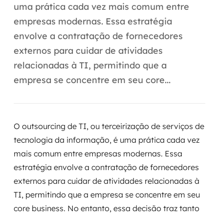
Automação inteligente
uma prática cada vez mais comum entre
empresas modernas. Essa estratégia
Integração de IA
envolve a contratação de fornecedores
RPA e hiperautomação
externos para cuidar de atividades
relacionadas à TI, permitindo que a
AI Day
empresa se concentre em seu core...
Transformar dados em decisão
Data Analytics
O outsourcing de TI, ou terceirização de serviços de
Engenharia de dados
tecnologia da informação, é uma prática cada vez
mais comum entre empresas modernas. Essa
Data Platforms
estratégia envolve a contratação de fornecedores
externos para cuidar de atividades relacionadas à
Business Intelligence
TI, permitindo que a empresa se concentre em seu
Data Lakes & Warehouses
core business. No entanto, essa decisão traz tanto