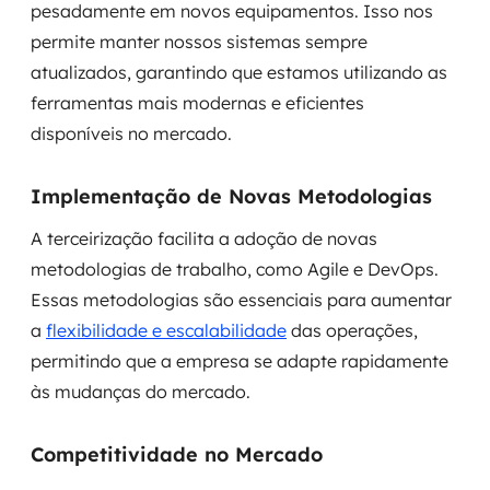
pesadamente em novos equipamentos. Isso nos
MSS
permite manter nossos sistemas sempre
atualizados, garantindo que estamos utilizando as
Consultoria de segurança
ferramentas mais modernas e eficientes
Simulação de Phishing
disponíveis no mercado.
Segurança de aplicações e Cloud
Implementação de Novas Metodologias
A terceirização facilita a adoção de novas
metodologias de trabalho, como Agile e DevOps.
Essas metodologias são essenciais para aumentar
a
flexibilidade e escalabilidade
das operações,
permitindo que a empresa se adapte rapidamente
às mudanças do mercado.
Competitividade no Mercado