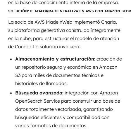
en la base de conocimiento interna de la empresa.
SOLUCIÓN: PLATAFORMA GENERATIVA EN AWS CON AMAZON BED
SRE / DevOps
La socia de AWS MadeinWeb implementó Charla,
Monitoreo 24x7
su plataforma generativa construida íntegramente
en la nube, para estructurar el modelo de atención
Soporte de bases de datos
de Condor. La solución involucró:
FinOps
Almacenamiento y estructuración:
creación de
un repositorio seguro y económico en Amazon
Billing Cloud
S3 para miles de documentos técnicos e
Gestión de infraestructura
historiales de llamadas.
Búsqueda avanzada:
integración con Amazon
Escalar con seguridad
OpenSearch Service para construir una base de
datos totalmente vectorizada, garantizando
Pentest
búsquedas eficientes y compatibilidad con
DevSecOps
varios formatos de documentos.