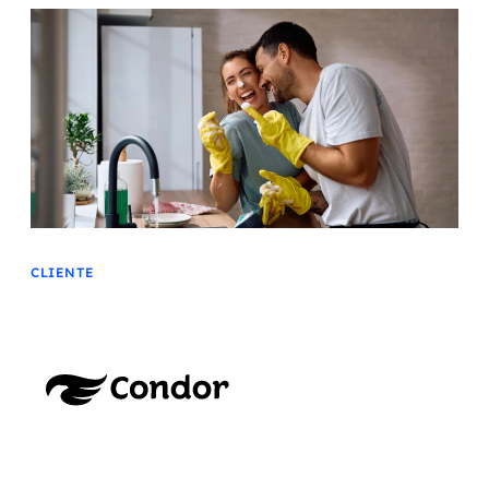
Automatización inteligente
Integración de IA
RPA e hiperautomatización
AI Day
Transformar datos en decisión
Data Analytics
CLIENTE
Ingeniería de datos
Data Platforms
Business Intelligence
Data Lakes & Warehouses