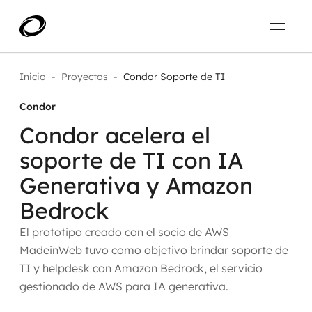
Nosotros
ES
Inicio
Proyectos
Condor Soporte de TI
Condor
Qué resolvemos
CONTÁCTENOS
Condor acelera el
Aplicar IA con impacto real
soporte de TI con IA
Proyectos
Generativa y Amazon
AI / Machine Learning
Bedrock
Carrera
IA Generativa
El prototipo creado con el socio de AWS
Agentes de IA
MadeinWeb tuvo como objetivo brindar soporte de
TI y helpdesk con Amazon Bedrock, el servicio
Aceleradores de IA
gestionado de AWS para IA generativa.