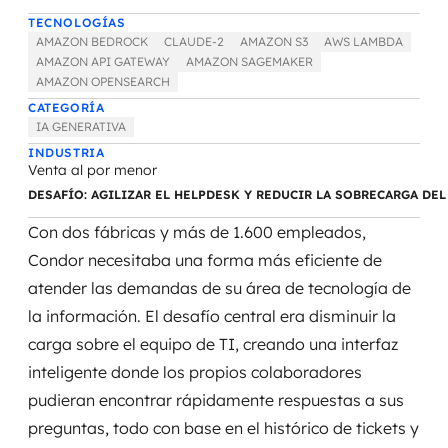
Gobernanza de datos
TECNOLOGÍAS
AMAZON BEDROCK
CLAUDE-2
AMAZON S3
AWS LAMBDA
AMAZON API GATEWAY
AMAZON SAGEMAKER
Modernización de aplicaciones
AMAZON OPENSEARCH
CATEGORÍA
Desarrollo web y mobile
IA GENERATIVA
INDUSTRIA
Modernización tecnológica
Venta al por menor
DESAFÍO: AGILIZAR EL HELPDESK Y REDUCIR LA SOBRECARGA DEL
Arquitectura de soluciones
Con dos fábricas y más de 1.600 empleados,
Migración a Cloud
Condor necesitaba una forma más eficiente de
atender las demandas de su área de tecnología de
Transformación digital
la información. El desafío central era disminuir la
carga sobre el equipo de TI, creando una interfaz
UX / UI design
inteligente donde los propios colaboradores
Sostener operaciones con eficiencia
pudieran encontrar rápidamente respuestas a sus
preguntas, todo con base en el histórico de tickets y
Sustentación de aplicaciones