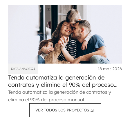
con previsión de llegar a más de 3.000 notarías.
18 mar. 2026
DATA ANALYTICS
Tenda automatiza la generación de
contratos y elimina el 90% del proceso
manual
Tenda automatiza la generación de contratos y
elimina el 90% del proceso manual
VER TODOS LOS PROYECTOS