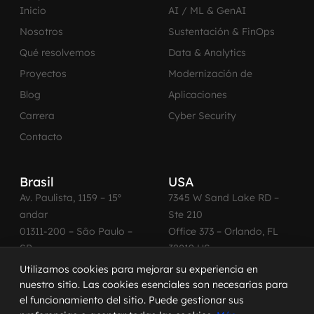
Inicio
AI / ML & GenAI
Nosotros
Sustentación & FinOps
Qué resolvemos
Data & Analytics
Proyectos
Modernización de
Blog
Aplicaciones
Carrera
Cyber Security
Contacto
Brasil
USA
Av. Paulista, 1159 – 15º
7345 W Sand Lake RD –
andar
Ste 210
01311-200 – São Paulo –
Office 373 – Orlando, FL
SP
32819 US
Telefone: +55 11 4560-
Telefone: +1 (407) 270-
Utilizamos cookies para mejorar su experiencia en
2600
3065
nuestro sitio. Las cookies esenciales son necesarias para
el funcionamiento del sitio. Puede gestionar sus