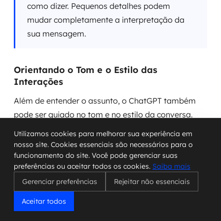
como dizer. Pequenos detalhes podem
mudar completamente a interpretação da
sua mensagem.
Orientando o Tom e o Estilo das
Interações
Além de entender o assunto, o ChatGPT também
pode ser guiado no tom e no estilo da conversa.
Queremos um texto mais formal para um e-mail de
Utilizamos cookies para melhorar sua experiência em
trabalho? Ou algo mais descontraído para uma
nosso site. Cookies essenciais são necessários para o
mensagem para um amigo? Podemos pedir isso.
funcionamento do site. Você pode gerenciar suas
preferências ou aceitar todos os cookies.
Saiba mais
Por exemplo, se estamos escrevendo um post para
Gerenciar preferências
Rejeitar não essenciais
redes sociais, podemos pedir para o ChatGPT usar
Aceitar todos
uma linguagem mais jovem e informal. Já para um