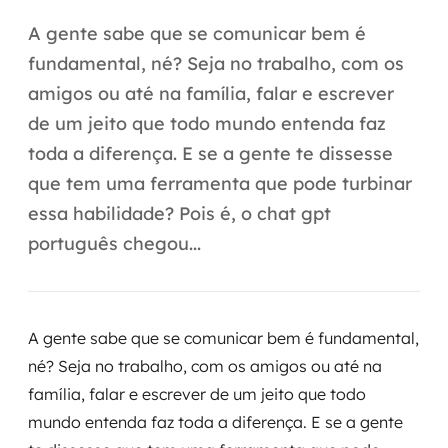
Automação inteligente
A gente sabe que se comunicar bem é
Integração de IA
fundamental, né? Seja no trabalho, com os
amigos ou até na família, falar e escrever
RPA e hiperautomação
de um jeito que todo mundo entenda faz
AI Day
toda a diferença. E se a gente te dissesse
que tem uma ferramenta que pode turbinar
Transformar dados em decisão
essa habilidade? Pois é, o chat gpt
Data Analytics
português chegou...
Engenharia de dados
Data Platforms
A gente sabe que se comunicar bem é fundamental,
né? Seja no trabalho, com os amigos ou até na
Business Intelligence
família, falar e escrever de um jeito que todo
mundo entenda faz toda a diferença. E se a gente
Data Lakes & Warehouses