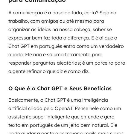
MSS
A comunicação é a base de tudo, certo? Seja no
Consultoria de segurança
trabalho, com amigos ou até mesmo para
organizar as ideias na nossa cabeça, saber se
Simulação de Phishing
expressar bem faz toda a diferença. E é aí que o
Chat GPT em português entra como um verdadeiro
Segurança de aplicações e Cloud
aliado. Ele não é só uma ferramenta para
responder perguntas aleatórias; é um parceiro para
a gente refinar o que diz e como diz.
O Que é o Chat GPT e Seus Benefícios
Basicamente, o Chat GPT é uma inteligência
artificial criada pela OpenAI. Pense nele como um
assistente super inteligente que entende e gera
texto em português de um jeito bem natural. Ele
pode ajudar a gente a escrever e-mails mais claros,