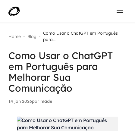
Sobre
PT-BR
Como Usar o ChatGPT em Português
Home
-
Blog
-
para...
O que resolvemos
ENTRE EM CONTATO
Como Usar o ChatGPT
em Português para
Aplicar IA com impacto real
Projetos
Melhorar Sua
AI / Machine Learning
Comunicação
Carreira
IA Generativa
14 jan 2026
por
made
Agentes de IA
Aceleradores de IA