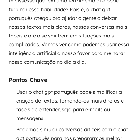
te dissesse que tem uma ferramenta que pode
Governança de dados
turbinar essa habilidade? Pois é, o chat gpt
português chegou pra ajudar a gente a deixar
Modernização de aplicações
nossos textos mais claros, nossas conversas mais
fáceis e até a se sair bem em situações mais
Desenvolvimento web e mobile
complicadas. Vamos ver como podemos usar essa
Modernização tecnológica
inteligência artificial a nosso favor para melhorar
nossa comunicação no dia a dia.
Arquitetura de soluções
Pontos Chave
Migração para Cloud
Usar o chat gpt português pode simplificar a
Transformação digital
criação de textos, tornando-os mais diretos e
fáceis de entender, seja para e-mails ou
UX / UI design
mensagens.
Sustentar operações com eficiência
Podemos simular conversas difíceis com o chat
gpt português para nos prepararmos melhor
Sustentação de aplicações