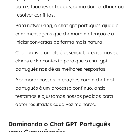
para situações delicadas, como dar feedback ou
SRE / DevOps
resolver conflitos.
Para networking, o chat gpt português ajuda a
Monitoramento 24x7
criar mensagens que chamam a atenção e a
Suporte a banco de dados
iniciar conversas de forma mais natural.
Criar bons prompts é essencial; precisamos ser
FinOps
claros e dar contexto para que o chat gpt
Billing Cloud
português nos dê as melhores respostas.
Aprimorar nossas interações com o chat gpt
Gestão de infraestrutura
português é um processo contínuo, onde
testamos e ajustamos nossos pedidos para
Escalar com segurança
obter resultados cada vez melhores.
Pentest
Dominando o Chat GPT Português
DevSecOps
para Comunicação