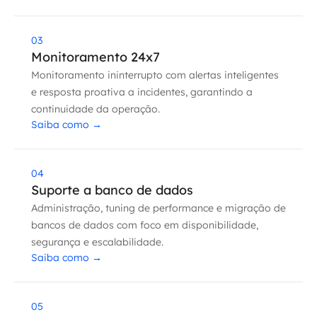
SRE / DevOps
03
Monitoramento 24x7
Monitoramento 24x7
Monitoramento ininterrupto com alertas inteligentes
e resposta proativa a incidentes, garantindo a
Suporte a banco de dados
continuidade da operação.
Saiba como
→
FinOps
Billing Cloud
04
Suporte a banco de dados
Gestão de infraestrutura
Administração, tuning de performance e migração de
bancos de dados com foco em disponibilidade,
Escalar com segurança
segurança e escalabilidade.
Saiba como
→
Pentest
DevSecOps
05