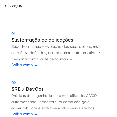
Governança de dados
SERVIÇOS
Modernização de aplicações
Desenvolvimento web e mobile
01
Sustentação de aplicações
Modernização tecnológica
Suporte contínuo e evolução das suas aplicações
com SLAs definidos, acompanhamento proativo e
Arquitetura de soluções
melhoria contínua de performance.
Saiba como
→
Migração para Cloud
Transformação digital
02
SRE / DevOps
UX / UI design
Práticas de engenharia de confiabilidade: CI/CD
automatizado, infraestrutura como código e
Sustentar operações com eficiência
observabilidade end-to-end dos seus sistemas.
Saiba como
→
Sustentação de aplicações