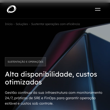
Sobre
Início
Soluções
Sustentar operações com eficiência
PT-BR
O que resolvemos
ENTRE EM CONTATO
Aplicar IA com impacto real
Projetos
SUSTENTAÇÃO E OPERAÇÕES
AI / Machine Learning
Carreira
Alta disponibilidade,
custos
IA Generativa
otimizados
Agentes de IA
Gestão contínua da sua infraestrutura com monitoramento
24/7, práticas de SRE e FinOps para garantir operação
Aceleradores de IA
estável e custos sob controle.