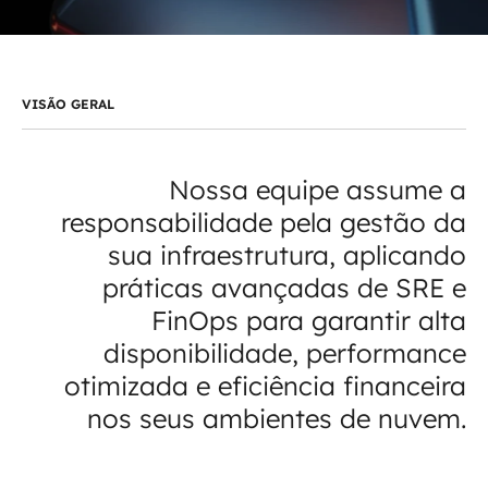
Automação inteligente
Integração de IA
RPA e hiperautomação
VISÃO GERAL
AI Day
Nossa equipe assume a
Transformar dados em decisão
responsabilidade pela gestão da
sua infraestrutura, aplicando
Data Analytics
práticas avançadas de SRE e
Engenharia de dados
FinOps para garantir alta
disponibilidade, performance
Data Platforms
otimizada e eficiência financeira
Business Intelligence
nos seus ambientes de nuvem.
Data Lakes & Warehouses